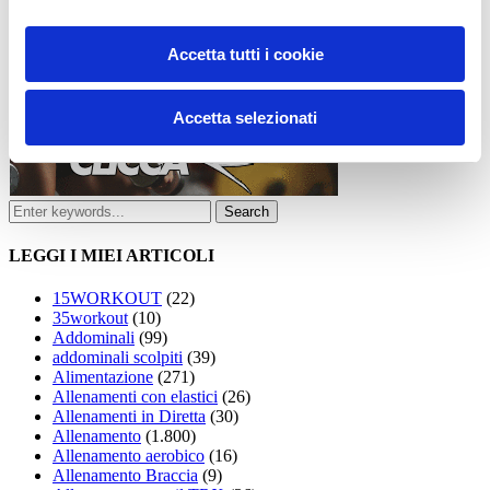
Accetta tutti i cookie
Accetta selezionati
LEGGI I MIEI ARTICOLI
15WORKOUT
(22)
35workout
(10)
Addominali
(99)
addominali scolpiti
(39)
Alimentazione
(271)
Allenamenti con elastici
(26)
Allenamenti in Diretta
(30)
Allenamento
(1.800)
Allenamento aerobico
(16)
Allenamento Braccia
(9)