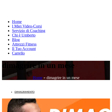
Home
I Miei Video-Corsi
Servizio di Coaching
Chi è Umberto
Blog
Attrezzi Fitness
Il Tuo Account
Carrello
dimagrire in un mese
Home
»
dimagrire in un mese
DIMAGRIMENTO