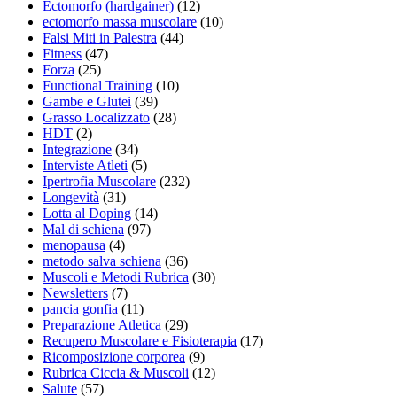
Ectomorfo (hardgainer)
(12)
ectomorfo massa muscolare
(10)
Falsi Miti in Palestra
(44)
Fitness
(47)
Forza
(25)
Functional Training
(10)
Gambe e Glutei
(39)
Grasso Localizzato
(28)
HDT
(2)
Integrazione
(34)
Interviste Atleti
(5)
Ipertrofia Muscolare
(232)
Longevità
(31)
Lotta al Doping
(14)
Mal di schiena
(97)
menopausa
(4)
metodo salva schiena
(36)
Muscoli e Metodi Rubrica
(30)
Newsletters
(7)
pancia gonfia
(11)
Preparazione Atletica
(29)
Recupero Muscolare e Fisioterapia
(17)
Ricomposizione corporea
(9)
Rubrica Ciccia & Muscoli
(12)
Salute
(57)