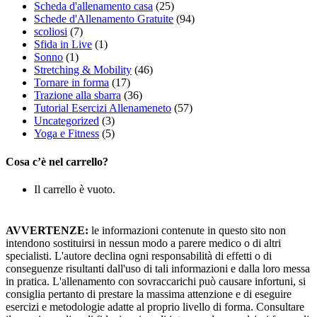
Scheda d'allenamento casa
(25)
Schede d'Allenamento Gratuite
(94)
scoliosi
(7)
Sfida in Live
(1)
Sonno
(1)
Stretching & Mobility
(46)
Tornare in forma
(17)
Trazione alla sbarra
(36)
Tutorial Esercizi Allenameneto
(57)
Uncategorized
(3)
Yoga e Fitness
(5)
Cosa c’è nel carrello?
Il carrello è vuoto.
AVVERTENZE:
le informazioni contenute in questo sito non
intendono sostituirsi in nessun modo a parere medico o di altri
specialisti. L'autore declina ogni responsabilità di effetti o di
conseguenze risultanti dall'uso di tali informazioni e dalla loro messa
in pratica. L'allenamento con sovraccarichi può causare infortuni, si
consiglia pertanto di prestare la massima attenzione e di eseguire
esercizi e metodologie adatte al proprio livello di forma. Consultare