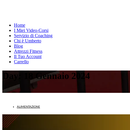
Home
I Miei Video-Corsi
Servizio di Coaching
Chi è Umberto
Blog
Attrezzi Fitness
Il Tuo Account
Carrello
Day:
18 Gennaio 2024
ALIMENTAZIONE