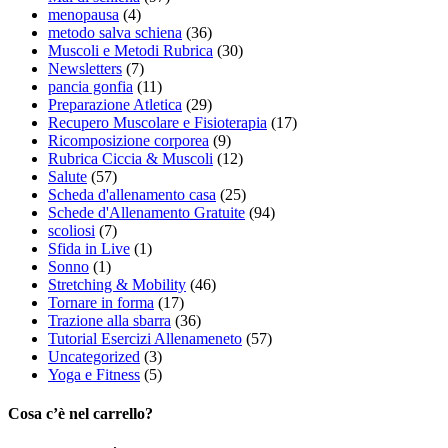
menopausa
(4)
metodo salva schiena
(36)
Muscoli e Metodi Rubrica
(30)
Newsletters
(7)
pancia gonfia
(11)
Preparazione Atletica
(29)
Recupero Muscolare e Fisioterapia
(17)
Ricomposizione corporea
(9)
Rubrica Ciccia & Muscoli
(12)
Salute
(57)
Scheda d'allenamento casa
(25)
Schede d'Allenamento Gratuite
(94)
scoliosi
(7)
Sfida in Live
(1)
Sonno
(1)
Stretching & Mobility
(46)
Tornare in forma
(17)
Trazione alla sbarra
(36)
Tutorial Esercizi Allenameneto
(57)
Uncategorized
(3)
Yoga e Fitness
(5)
Cosa c’è nel carrello?