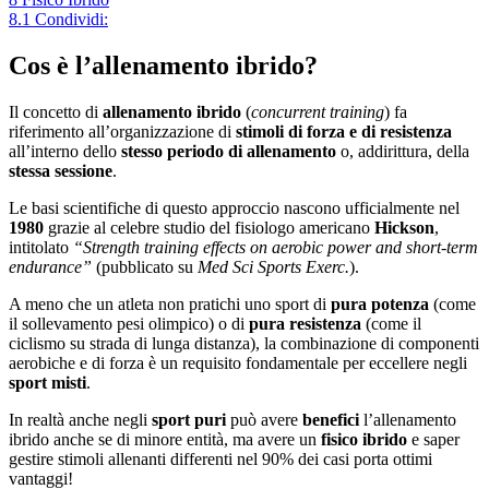
8.1
Condividi:
Cos è l’allenamento ibrido?
Il concetto di
allenamento ibrido
(
concurrent training
) fa
riferimento all’organizzazione di
stimoli di forza e di resistenza
all’interno dello
stesso periodo di allenamento
o, addirittura, della
stessa sessione
.
Le basi scientifiche di questo approccio nascono ufficialmente nel
1980
grazie al celebre studio del fisiologo americano
Hickson
,
intitolato
“Strength training effects on aerobic power and short-term
endurance”
(pubblicato su
Med Sci Sports Exerc.
).
A meno che un atleta non pratichi uno sport di
pura potenza
(come
il sollevamento pesi olimpico) o di
pura resistenza
(come il
ciclismo su strada di lunga distanza), la combinazione di componenti
aerobiche e di forza è un requisito fondamentale per eccellere negli
sport misti
.
In realtà anche negli
sport puri
può avere
benefici
l’allenamento
ibrido anche se di minore entità, ma avere un
fisico ibrido
e saper
gestire stimoli allenanti differenti nel 90% dei casi porta ottimi
vantaggi!