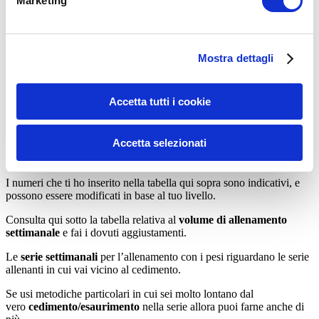
Marketing
Esercizi come piegamenti sulle braccia, rematore con manubri, squat
e affondi possono andare benissimo!
Seduta
1° Settimana
2° Settimana
3° Settimana
4° Settimana
Giorno
Mostra dettagli
Correre 3 km
Correre 4 km
Correre 5 km
Correre 6 km
1
Giorno
Pesi per 25
Pesi per 35
Pesi per 40
Pesi per 45
2
Min
Min
Min
Min
Accetta tutti i cookie
Giorno
Correre 3,5
Correre 4 km
Correre 5 km
Correre 7 Km
3
km
Accetta selezionati
Giorno
Pesi per 30
Pesi per 40
Pesi per 40
Pesi per 45
4
Min
Min
Min
Min
I numeri che ti ho inserito nella tabella qui sopra sono indicativi, e
possono essere modificati in base al tuo livello.
Consulta qui sotto la tabella relativa al
volume di allenamento
settimanale
e fai i dovuti aggiustamenti.
Le
serie settimanali
per l’allenamento con i pesi riguardano le serie
allenanti in cui vai vicino al cedimento.
Se usi metodiche particolari in cui sei molto lontano dal
vero
cedimento/esaurimento
nella serie allora puoi farne anche di