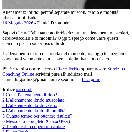
Allenamento ibrido: perché separare muscoli, cardio e mobilità
blocca i tuoi risultati
16 Maggio 2026
- Daniel Dragomir
Sapevi che nell’allenamento ibrido devi unire allenamenti muscolari,
cardiovascolari e di mobilità? Oggi ti spiego come unire questi
elementi per un super fisico ibrido.
L’allenamento ibrido è la moda del momento, ma oggi ti spiegherò
come puoi veramente dare la svolta definitiva al tuo fisico.
PS. Se vuoi scoprire il corso
Fisico Ibrido
oppure nostro
Servizio di
Coaching Online
scrivimi pure all’indirizzo mail
danieldragomir8@gmail.com e seguimi su
Instagram
Indice
nascondi
1
Cos è l’allenamento ibrido?
2
L’allenamento ibrido muscolare
3
L’allenamento ibrido cardio
4
L’allenamento ibrido di mobilità
5
Quanto tempo per ottenere risultati?
6
Mesociclo Completo (Corsa+Pesi)
7
Tecniche di recupero muscolare
8
Fisico Ibrido