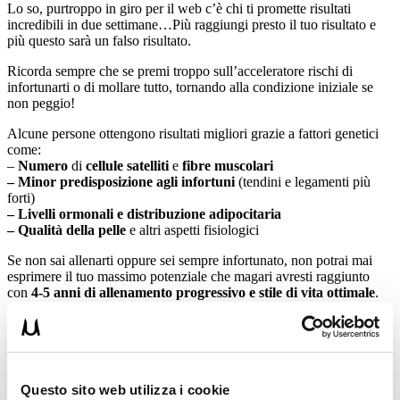
Lo so, purtroppo in giro per il web c’è chi ti promette risultati
incredibili in due settimane…Più raggiungi presto il tuo risultato e
più questo sarà un falso risultato.
Ricorda sempre che se premi troppo sull’acceleratore rischi di
infortunarti o di mollare tutto, tornando alla condizione iniziale se
non peggio!
Alcune persone ottengono risultati migliori grazie a fattori genetici
come:
–
Numero
di
cellule satelliti
e
fibre muscolari
– Minor predisposizione agli infortuni
(tendini e legamenti più
forti)
– Livelli ormonali e distribuzione adipocitaria
– Qualità della pelle
e altri aspetti fisiologici
Se non sai allenarti oppure sei sempre infortunato, non potrai mai
esprimere il tuo massimo potenziale che magari avresti raggiunto
con
4-5 anni di allenamento progressivo e stile di vita ottimale
.
Se non sei baciato dalla genetica, per ottenere grandi risultati devi:
Seguire una programmazione progressiva a lungo
termine
(solo chi ha una buonissima genetica allenandosi a
caso ottiene qualche risultato iniziale…)
Questo sito web utilizza i cookie