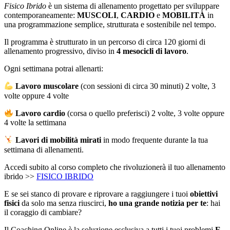
Fisico Ibrido
è un sistema di allenamento progettato per sviluppare
contemporaneamente:
MUSCOLI
,
CARDIO
e
MOBILITÀ
in
una programmazione semplice, strutturata e sostenibile nel tempo.
Il programma è strutturato in un percorso di circa 120 giorni di
allenamento progressivo, diviso in
4 mesocicli di lavoro
.
Ogni settimana potrai allenarti:
Lavoro
muscolare
(con sessioni di circa 30 minuti) 2 volte, 3
volte oppure 4 volte
Lavoro cardio
(corsa o quello preferisci) 2 volte, 3 volte oppure
4 volte la settimana
Lavori di mobilità mirati
in modo frequente durante la tua
settimana di allenamenti.
Accedi subito al corso completo che rivoluzionerà il tuo allenamento
ibrido >>
FISICO IBRIDO
E se sei stanco di provare e riprovare a raggiungere i tuoi
obiettivi
fisici
da solo ma senza riuscirci,
ho una grande notizia per te
: hai
il coraggio di cambiare?
Il Coaching Online è la soluzione esclusiva a tutti i tuoi problemi.
E