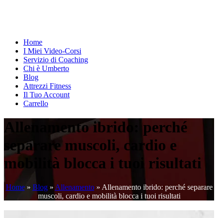
Home
I Miei Video-Corsi
Servizio di Coaching
Chi è Umberto
Blog
Attrezzi Fitness
Il Tuo Account
Carrello
Allenamento ibrido: perché
separare muscoli, cardio e
mobilità blocca i tuoi risultati
Home
»
Blog
»
Allenamento
»
Allenamento ibrido: perché separare
muscoli, cardio e mobilità blocca i tuoi risultati