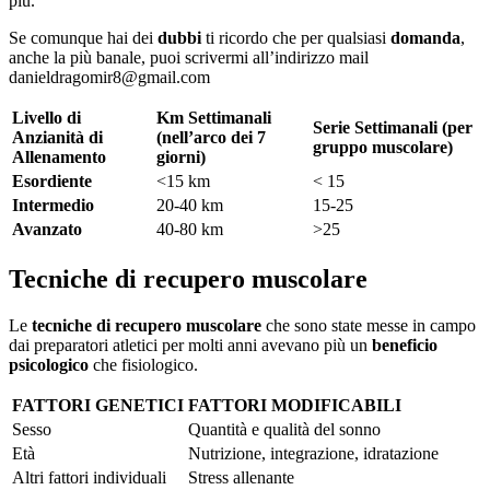
più.
Se comunque hai dei
dubbi
ti ricordo che per qualsiasi
domanda
,
anche la più banale, puoi scrivermi all’indirizzo mail
danieldragomir8@gmail.com
Livello di
Km Settimanali
Serie Settimanali (per
Anzianità di
(nell’arco dei 7
gruppo muscolare)
Allenamento
giorni)
Esordiente
<15 km
< 15
Intermedio
20-40 km
15-25
Avanzato
40-80 km
>25
Tecniche di recupero muscolare
Le
tecniche di recupero muscolare
che sono state messe in campo
dai preparatori atletici per molti anni avevano più un
beneficio
psicologico
che fisiologico.
FATTORI GENETICI
FATTORI MODIFICABILI
Sesso
Quantità e qualità del sonno
Età
Nutrizione, integrazione, idratazione
Altri fattori individuali
Stress allenante