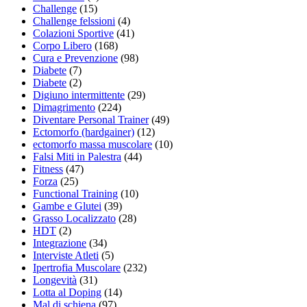
Challenge
(15)
Challenge felssioni
(4)
Colazioni Sportive
(41)
Corpo Libero
(168)
Cura e Prevenzione
(98)
Diabete
(7)
Diabete
(2)
Digiuno intermittente
(29)
Dimagrimento
(224)
Diventare Personal Trainer
(49)
Ectomorfo (hardgainer)
(12)
ectomorfo massa muscolare
(10)
Falsi Miti in Palestra
(44)
Fitness
(47)
Forza
(25)
Functional Training
(10)
Gambe e Glutei
(39)
Grasso Localizzato
(28)
HDT
(2)
Integrazione
(34)
Interviste Atleti
(5)
Ipertrofia Muscolare
(232)
Longevità
(31)
Lotta al Doping
(14)
Mal di schiena
(97)