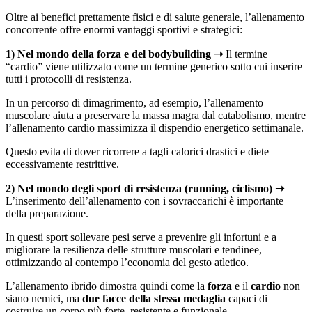
Oltre ai benefici prettamente fisici e di salute generale, l’allenamento
concorrente offre enormi vantaggi sportivi e strategici:
1) Nel mondo della forza e del bodybuilding ➝
Il termine
“cardio” viene utilizzato come un termine generico sotto cui inserire
tutti i protocolli di resistenza.
In un percorso di dimagrimento, ad esempio, l’allenamento
muscolare aiuta a preservare la massa magra dal catabolismo, mentre
l’allenamento cardio massimizza il dispendio energetico settimanale.
Questo evita di dover ricorrere a tagli calorici drastici e diete
eccessivamente restrittive.
2) Nel mondo degli sport di resistenza (running, ciclismo) ➝
L’inserimento dell’allenamento con i sovraccarichi è importante
della preparazione.
In questi sport sollevare pesi serve a prevenire gli infortuni e a
migliorare la resilienza delle strutture muscolari e tendinee,
ottimizzando al contempo l’economia del gesto atletico.
L’allenamento ibrido dimostra quindi come la
forza
e il
cardio
non
siano nemici, ma
due facce della stessa medaglia
capaci di
costruire un corpo più forte, resistente e funzionale.