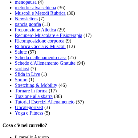
menopausa
(4)
metodo salva schiena
(36)
Muscoli e Metodi Rubrica
(30)
Newsletters
(7)
pancia gonfia
(11)
Preparazione Atletica
(29)
Recupero Muscolare e Fisioterapia
(17)
Ricomposizione corporea
(9)
Rubrica Ciccia & Muscoli
(12)
Salute
(57)
Scheda d'allenamento casa
(25)
Schede d'Allenamento Gratuite
(94)
scoliosi
(7)
Sfida in Live
(1)
Sonno
(1)
Stretching & Mobility
(46)
Tornare in forma
(17)
Trazione alla sbarra
(36)
Tutorial Esercizi Allenameneto
(57)
Uncategorized
(3)
Yoga e Fitness
(5)
Cosa c’è nel carrello?
Il carrello è vuoto.