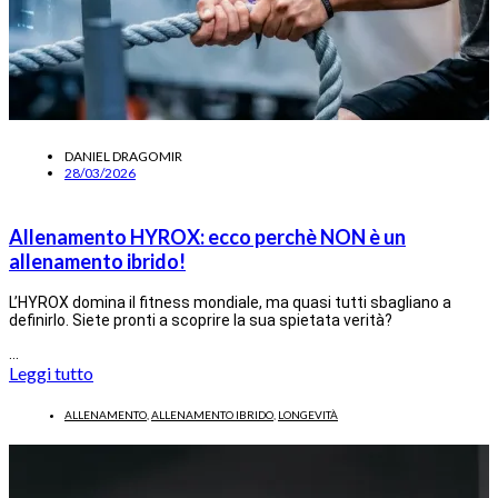
DANIEL DRAGOMIR
28/03/2026
Allenamento HYROX: ecco perchè NON è un
allenamento ibrido!
L’HYROX domina il fitness mondiale, ma quasi tutti sbagliano a
definirlo. Siete pronti a scoprire la sua spietata verità?
…
Leggi tutto
ALLENAMENTO
,
ALLENAMENTO IBRIDO
,
LONGEVITÀ