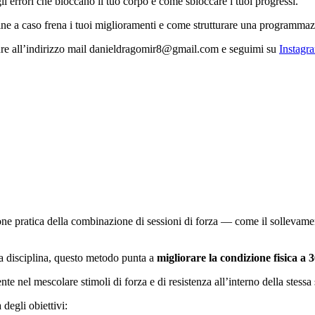
gli errori che bloccano il tuo corpo e come sbloccare i tuoi progressi.
ine a caso frena i tuoi miglioramenti e come strutturare una programmaz
re all’indirizzo mail danieldragomir8@gmail.com e seguimi su
Instagr
ione pratica della combinazione di sessioni di forza — come il solleva
a disciplina, questo metodo punta a
migliorare la condizione fisica a 
nte nel mescolare stimoli di forza e di resistenza all’interno della stes
degli obiettivi: