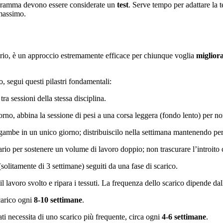
ramma devono essere considerate un
test
. Serve tempo per adattare la te
 massimo.
trario, è un approccio estremamente efficace per chiunque voglia
migliora
, segui questi pilastri fondamentali:
ra sessioni della stessa disciplina.
orno, abbina la sessione di pesi a una corsa leggera (fondo lento) per no
ambe in un unico giorno; distribuiscilo nella settimana mantenendo però 
io per sostenere un volume di lavoro doppio; non trascurare l’introito c
solitamente di 3 settimane) seguiti da una fase di scarico.
il lavoro svolto e ripara i tessuti. La frequenza dello scarico dipende dal
carico ogni
8-10 settimane
.
ti necessita di uno scarico più frequente, circa ogni
4-6 settimane
.