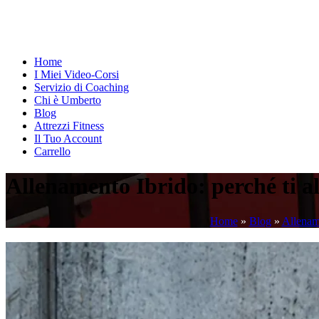
Home
I Miei Video-Corsi
Servizio di Coaching
Chi è Umberto
Blog
Attrezzi Fitness
Il Tuo Account
Carrello
Allenamento Ibrido: perché ti al
Home
»
Blog
»
Allenam