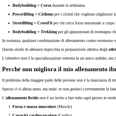
Bodybuilding + Corsa
durante la settimana.
Powerlifting + Ciclismo
per i ciclisti che vogliono migliorare l
Streetlifting +
CrossFit
per chi cerca forza massimale a corpo l
Bodybuilding + Trekking
per gli appassionati di montagna c
In sostanza, qualsiasi combinazione di allenamento contro resistenze e a
Questo modo di allenarsi rispecchia la preparazione atletica degli
atlet
L’obiettivo non è la specializzazione estrema in un unico ambito, ma d
Perchè non migliora il mio allenamento ib
Il problema della maggior parte delle persone non è la mancanza di 
Spesso ci si allena tanto, ma male: se non gestisci correttamente la fati
L’
allenamento ibrido
non è un invito a fare tutto ogni giorno in mod
Forza e massa muscolare
(Muscle)
Capacità cardiovascolare
(Cardio)