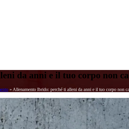
leni da anni e il tuo corpo non c
ento
»
Allenamento Ibrido: perché ti alleni da anni e il tuo corpo non c