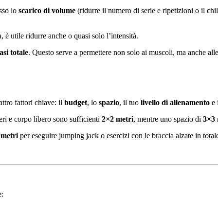
esso lo
scarico di volume
(ridurre il numero di serie e ripetizioni o il c
 è utile ridurre anche o quasi solo l’intensità.
si totale
. Questo serve a permettere non solo ai muscoli, ma anche alle a
ttro fattori chiave: il
budget
, lo
spazio
, il tuo
livello di allenamento
e i
ri e corpo libero sono sufficienti
2×2 metri
, mentre uno spazio di
3×3 
 metri
per eseguire jumping jack o esercizi con le braccia alzate in total
e: