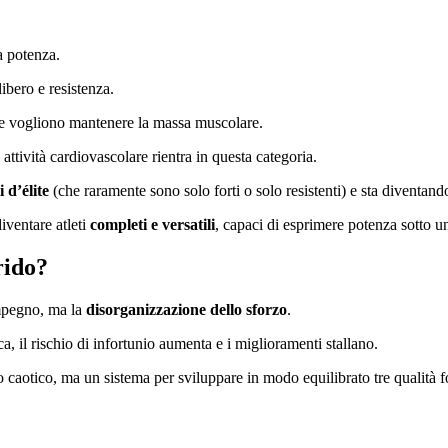
a potenza.
ibero e resistenza.
he vogliono mantenere la massa muscolare.
ttività cardiovascolare rientra in questa categoria.
i d’élite
(che raramente sono solo forti o solo resistenti) e sta diventand
iventare atleti
completi e versatili
, capaci di esprimere potenza sotto un
rido?
impegno, ma la
disorganizzazione dello sforzo
.
ca, il rischio di infortunio aumenta e i miglioramenti stallano.
o caotico, ma un sistema per sviluppare in modo equilibrato tre qualità 