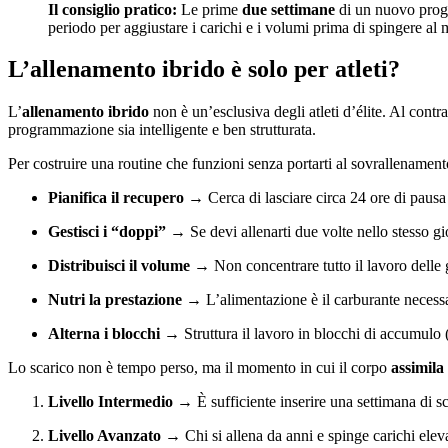
Il consiglio pratico:
Le prime
due settimane
di un nuovo prog
periodo per aggiustare i carichi e i volumi prima di spingere al
L’allenamento ibrido è solo per atleti?
L’
allenamento ibrido
non è un’esclusiva degli atleti d’élite. Al con
programmazione sia intelligente e ben strutturata.
Per costruire una routine che funzioni senza portarti al sovrallenamento
Pianifica il recupero
→ Cerca di lasciare circa 24 ore di pausa t
Gestisci i “doppi”
→ Se devi allenarti due volte nello stesso gi
Distribuisci il volume
→ Non concentrare tutto il lavoro delle g
Nutri la prestazione
→ L’alimentazione è il carburante necessar
Alterna i blocchi
→ Struttura il lavoro in blocchi di accumulo (
Lo scarico non è tempo perso, ma il momento in cui il corpo
assimila
Livello Intermedio
→ È sufficiente inserire una settimana di s
Livello Avanzato
→ Chi si allena da anni e spinge carichi eleva