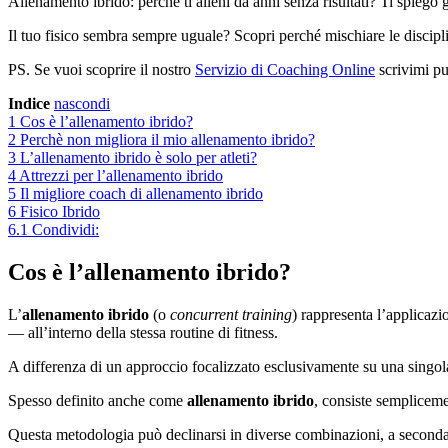
Allenamento ibrido: perché ti alleni da anni senza risultati? Ti spiego 
Il tuo fisico sembra sempre uguale? Scopri perché mischiare le discipl
PS. Se vuoi scoprire il nostro
Servizio di Coaching Online
scrivimi pu
Indice
nascondi
1
Cos è l’allenamento ibrido?
2
Perchè non migliora il mio allenamento ibrido?
3
L’allenamento ibrido è solo per atleti?
4
Attrezzi per l’allenamento ibrido
5
Il migliore coach di allenamento ibrido
6
Fisico Ibrido
6.1
Condividi:
Cos è l’allenamento ibrido?
L’
allenamento ibrido
(o
concurrent training
) rappresenta l’applicaz
— all’interno della stessa routine di fitness.
A differenza di un approccio focalizzato esclusivamente su una singol
Spesso definito anche come
allenamento ibrido
, consiste sempliceme
Questa metodologia può declinarsi in diverse combinazioni, a seconda 