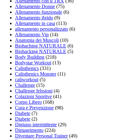
Allenamento con il TRX
(36)
Allenamento Donne
(75)
Allenamento funzionale
(6)
Allenamento ibrido
(9)
Allenamento in casa
(113)
allenamento personalizzato
(6)
Allenamento Vip
(14)
Anatomia dei Muscoli
(10)
Biohaching NATURALE
(6)
Biohacking NATURALE
(5)
Body Building
(218)
Bodystar Workout
(13)
Calisthenics
(331)
Calisthenics Monster
(11)
caliworkout
(5)
Challenge
(15)
Challenge felssioni
(4)
Colazioni Sportive
(41)
Corpo Libero
(168)
Cura e Prevenzione
(98)
Diabete
(7)
Diabete
(2)
Digiuno intermittente
(29)
Dimagrimento
(224)
Diventare Personal Trainer
(49)