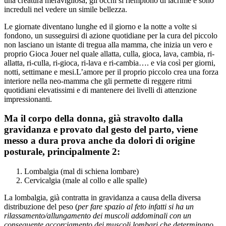
una creatura meravigliosa, gli occhi si riempiono di lacrime e sono
increduli nel vedere un simile bellezza.
Le giornate diventano lunghe ed il giorno e la notte a volte si
fondono, un susseguirsi di azione quotidiane per la cura del piccolo
non lasciano un istante di tregua alla mamma, che inizia un vero e
proprio Gioca Jouer nel quale allatta, culla, gioca, lava, cambia, ri-
allatta, ri-culla, ri-gioca, ri-lava e ri-cambia…. e via così per giorni,
notti, settimane e mesi.L’amore per il proprio piccolo crea una forza
interiore nella neo-mamma che gli permette di reggere ritmi
quotidiani elevatissimi e di mantenere dei livelli di attenzione
impressionanti.
Ma il corpo della donna, già stravolto dalla
gravidanza e provato dal gesto del parto, viene
messo a dura prova anche da dolori di origine
posturale, principalmente 2:
Lombalgia (mal di schiena lombare)
Cervicalgia (male al collo e alle spalle)
La lombalgia, già contratta in gravidanza a causa della diversa
distribuzione del peso (
per fare spazio al feto infatti si ha un
rilassamento/allungamento dei muscoli addominali con un
conseguente accorciamento dei muscoli lombari che determinano