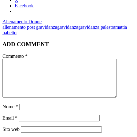
X
Facebook
Allenamento Donne
allenamento post gravidanza
gravidanza
gravidanza palestra
mattia
babetto
ADD COMMENT
Commento
*
Nome
*
Email
*
Sito web