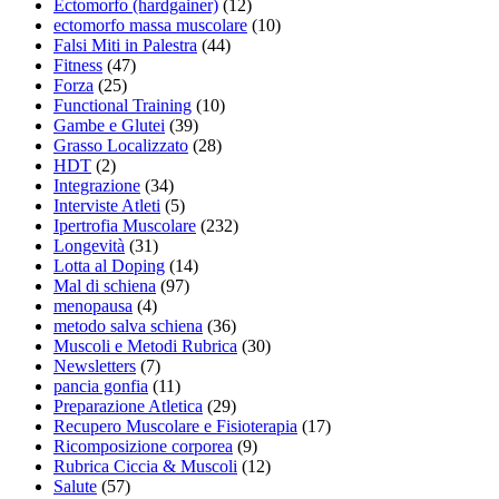
Ectomorfo (hardgainer)
(12)
ectomorfo massa muscolare
(10)
Falsi Miti in Palestra
(44)
Fitness
(47)
Forza
(25)
Functional Training
(10)
Gambe e Glutei
(39)
Grasso Localizzato
(28)
HDT
(2)
Integrazione
(34)
Interviste Atleti
(5)
Ipertrofia Muscolare
(232)
Longevità
(31)
Lotta al Doping
(14)
Mal di schiena
(97)
menopausa
(4)
metodo salva schiena
(36)
Muscoli e Metodi Rubrica
(30)
Newsletters
(7)
pancia gonfia
(11)
Preparazione Atletica
(29)
Recupero Muscolare e Fisioterapia
(17)
Ricomposizione corporea
(9)
Rubrica Ciccia & Muscoli
(12)
Salute
(57)