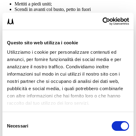
Mettiti a piedi uniti;
Scendi in avanti col busto, petto in fuori
Scendi giù fin quanto riesci a mantenere l’allineamento
NUCA-SPALLE-BACINO;
Mantieni la posizione per 2/3 minuti.
Questi sono gli esercizi posturali.
Questo sito web utilizza i cookie
Oltre a questi due disturbi posturali, la gravidanza comporta grandi
cambiamenti e diversi scompensi a livello fisico metabolico ed
Utilizziamo i cookie per personalizzare contenuti ed
ormonale.
annunci, per fornire funzionalità dei social media e per
analizzare il nostro traffico. Condividiamo inoltre
Quali sono i cambiamenti e scompensi a
informazioni sul modo in cui utilizzi il nostro sito con i
livello fisico metabolico ed ormonale?
nostri partner che si occupano di analisi dei dati web,
pubblicità e social media, i quali potrebbero combinarle
Devi sapere che l’inevitabile riduzione di attività fisica ed un
con altre informazioni che hai fornito loro o che hanno
cambiamento a livello nutrizionale comportano l’accumulo di tessuto
adiposo nelle diverse zone critiche della donna a secondo del
raccolto dal tuo utilizzo dei loro servizi.
biotipo, ginoide o androide;
Se non lo sai la donna con un biotipo ginoide (o a pera) tende ad
Selezione
accumulare adipe soprattutto su fianchi, cosce e glutei) mentre il
Necessari
del
biotipo androide ( o a mela) soprattutto nella parte alta del corpo.
consenso