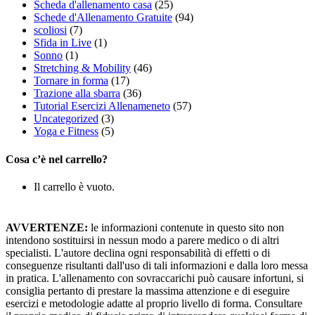
Scheda d'allenamento casa
(25)
Schede d'Allenamento Gratuite
(94)
scoliosi
(7)
Sfida in Live
(1)
Sonno
(1)
Stretching & Mobility
(46)
Tornare in forma
(17)
Trazione alla sbarra
(36)
Tutorial Esercizi Allenameneto
(57)
Uncategorized
(3)
Yoga e Fitness
(5)
Cosa c’è nel carrello?
Il carrello è vuoto.
AVVERTENZE:
le informazioni contenute in questo sito non
intendono sostituirsi in nessun modo a parere medico o di altri
specialisti. L'autore declina ogni responsabilità di effetti o di
conseguenze risultanti dall'uso di tali informazioni e dalla loro messa
in pratica. L'allenamento con sovraccarichi può causare infortuni, si
consiglia pertanto di prestare la massima attenzione e di eseguire
esercizi e metodologie adatte al proprio livello di forma. Consultare