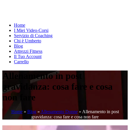
Home
I Miei Video-Corsi
Servizio di Coaching
Chi è Umberto
Blog
Attrezzi Fitness
Il Tuo Account
Carrello
Allenamento in post
gravidanza: cosa fare e cosa
non fare
Home
»
Blog
»
Allenamento Donne
»
Allenamento in post
gravidanza: cosa fare e cosa non fare