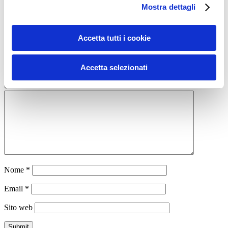
X
Mostra dettagli
Facebook
Addominali
Accetta tutti i cookie
addominali
core
core training
mattia babetto
ADD COMMENT
Accetta selezionati
Commento
*
Nome
*
Email
*
Sito web