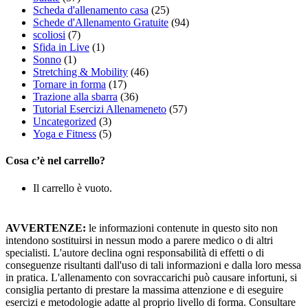
Scheda d'allenamento casa
(25)
Schede d'Allenamento Gratuite
(94)
scoliosi
(7)
Sfida in Live
(1)
Sonno
(1)
Stretching & Mobility
(46)
Tornare in forma
(17)
Trazione alla sbarra
(36)
Tutorial Esercizi Allenameneto
(57)
Uncategorized
(3)
Yoga e Fitness
(5)
Cosa c’è nel carrello?
Il carrello è vuoto.
AVVERTENZE:
le informazioni contenute in questo sito non
intendono sostituirsi in nessun modo a parere medico o di altri
specialisti. L'autore declina ogni responsabilità di effetti o di
conseguenze risultanti dall'uso di tali informazioni e dalla loro messa
in pratica. L'allenamento con sovraccarichi può causare infortuni, si
consiglia pertanto di prestare la massima attenzione e di eseguire
esercizi e metodologie adatte al proprio livello di forma. Consultare