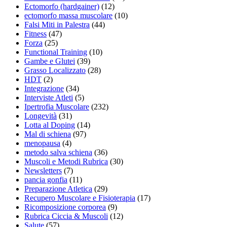
Ectomorfo (hardgainer)
(12)
ectomorfo massa muscolare
(10)
Falsi Miti in Palestra
(44)
Fitness
(47)
Forza
(25)
Functional Training
(10)
Gambe e Glutei
(39)
Grasso Localizzato
(28)
HDT
(2)
Integrazione
(34)
Interviste Atleti
(5)
Ipertrofia Muscolare
(232)
Longevità
(31)
Lotta al Doping
(14)
Mal di schiena
(97)
menopausa
(4)
metodo salva schiena
(36)
Muscoli e Metodi Rubrica
(30)
Newsletters
(7)
pancia gonfia
(11)
Preparazione Atletica
(29)
Recupero Muscolare e Fisioterapia
(17)
Ricomposizione corporea
(9)
Rubrica Ciccia & Muscoli
(12)
Salute
(57)