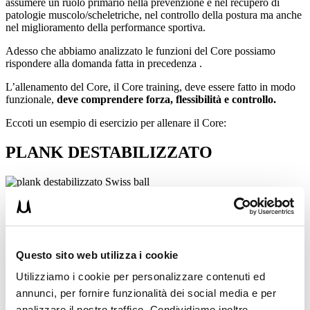
assumere un ruolo primario nella prevenzione e nel recupero di
patologie muscolo/scheletriche, nel controllo della postura ma anche
nel miglioramento della performance sportiva.
Adesso che abbiamo analizzato le funzioni del Core possiamo
rispondere alla domanda fatta in precedenza .
L’allenamento del Core, il Core training, deve essere fatto in modo
funzionale,
deve comprendere forza, flessibilità e controllo.
Eccoti un esempio di esercizio per allenare il Core:
PLANK DESTABILIZZATO
In questo esercizio mantieni il corpo rigido come un asse di legno
appoggiando i gomiti su una fitball
Eseguire questo tipo di plank
richiede un grosso impegno di tutta la muscolatura che fa parte del
Core.
Questo sito web utilizza i cookie
Puoi iniziare eseguendo 3-4 serie da 30 secondi l’una.
Utilizziamo i cookie per personalizzare contenuti ed
L’instabilità della palla ti obbliga a una contrazione massiccia di
annunci, per fornire funzionalità dei social media e per
addominali e glutei in primis per rimanere stabile senza tremare
analizzare il nostro traffico. Condividiamo inoltre