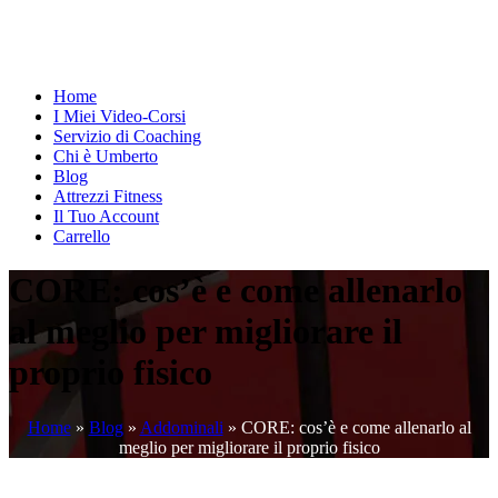
Home
I Miei Video-Corsi
Servizio di Coaching
Chi è Umberto
Blog
Attrezzi Fitness
Il Tuo Account
Carrello
CORE: cos’è e come allenarlo
al meglio per migliorare il
proprio fisico
Home
»
Blog
»
Addominali
»
CORE: cos’è e come allenarlo al
meglio per migliorare il proprio fisico