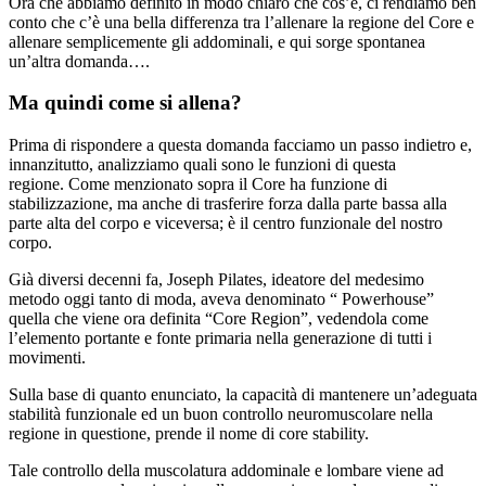
Ora che abbiamo definito in modo chiaro che cos’è, ci rendiamo ben
conto che c’è una bella differenza tra l’allenare la regione del Core e
allenare semplicemente gli addominali, e qui sorge spontanea
un’altra domanda….
Ma quindi come si allena?
Prima di rispondere a questa domanda facciamo un passo indietro e,
innanzitutto, analizziamo quali sono le funzioni di questa
regione.
Come menzionato sopra il Core ha funzione di
stabilizzazione, ma anche di trasferire forza dalla parte bassa alla
parte alta del corpo e viceversa;
è il centro funzionale del nostro
corpo.
Già diversi decenni fa, Joseph Pilates, ideatore del medesimo
metodo oggi tanto di moda, aveva denominato “ Powerhouse”
quella che viene ora definita “Core Region”, vedendola come
l’elemento portante e fonte primaria nella generazione di tutti i
movimenti.
Sulla base di quanto enunciato, la capacità di mantenere un’adeguata
stabilità funzionale ed un buon controllo neuromuscolare nella
regione in questione, prende il nome di core stability.
Tale controllo della muscolatura addominale e lombare viene ad