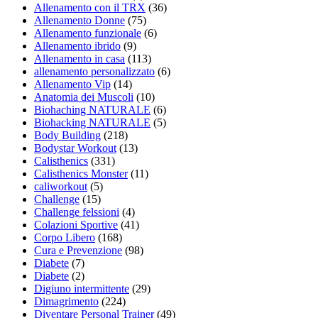
Allenamento con il TRX
(36)
Allenamento Donne
(75)
Allenamento funzionale
(6)
Allenamento ibrido
(9)
Allenamento in casa
(113)
allenamento personalizzato
(6)
Allenamento Vip
(14)
Anatomia dei Muscoli
(10)
Biohaching NATURALE
(6)
Biohacking NATURALE
(5)
Body Building
(218)
Bodystar Workout
(13)
Calisthenics
(331)
Calisthenics Monster
(11)
caliworkout
(5)
Challenge
(15)
Challenge felssioni
(4)
Colazioni Sportive
(41)
Corpo Libero
(168)
Cura e Prevenzione
(98)
Diabete
(7)
Diabete
(2)
Digiuno intermittente
(29)
Dimagrimento
(224)
Diventare Personal Trainer
(49)