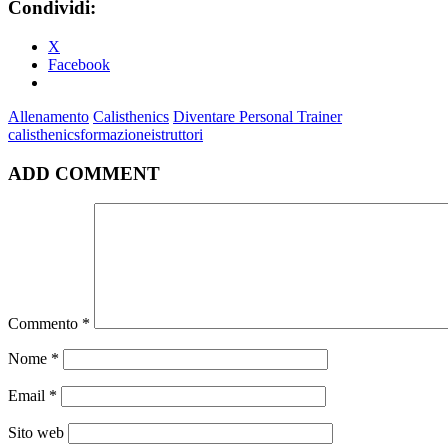
Condividi:
X
Facebook
Allenamento
Calisthenics
Diventare Personal Trainer
calisthenics
formazione
istruttori
ADD COMMENT
Commento
*
Nome
*
Email
*
Sito web