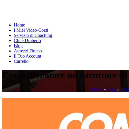
Home
I Miei Video-Corsi
Servizio di Coaching
Chi è Umberto
Blog
Attrezzi Fitness
Il Tuo Account
Carrello
Come diventare un istruttore di 
Home
»
Blog
»
Dive