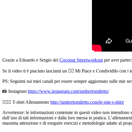
Grazie a Edoardo e Sergio dei
Coconut Streetworkout
per aver partec
Se il video ti è piaciuto lasciami un 👍🏻 Mi Piace e Condividilo con i 
PS: Seguimi sui miei canali per essere sempre aggiornato sulle mie nov
📸 Instagram
https://www.instagram.com/umbertomiletto/
🏋🏻‍♂️ T-shirt Allenamento
http://umbertomiletto.com/le-mie-t-shirt/
Avvertenze: le informazioni contenute in questi video non intendono sost
dall’uso di tali informazioni e dalla loro messa in pratica. L’allenamento
massima attenzione e di eseguire esercizi e metodologie adatte al propri