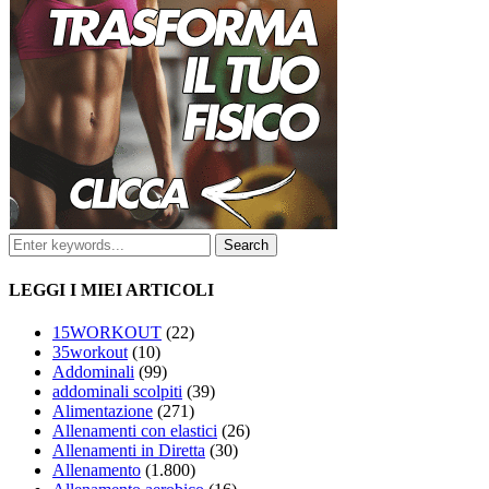
LEGGI I MIEI ARTICOLI
15WORKOUT
(22)
35workout
(10)
Addominali
(99)
addominali scolpiti
(39)
Alimentazione
(271)
Allenamenti con elastici
(26)
Allenamenti in Diretta
(30)
Allenamento
(1.800)