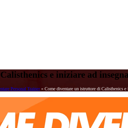
Calisthenics e iniziare ad insegna
ntare Personal Trainer
»
Come diventare un istruttore di Calisthenics e 