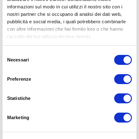
informazioni sul modo in cui utilizzi il nostro sito con i
nostri partner che si occupano di analisi dei dati web,
Piegamenti a terra
pubblicità e social media, i quali potrebbero combinarle
con altre informazioni che hai fornito loro o che hanno
Principali muscoli interessati
: gran pettorale, deltoidi,
tricipiti
raccolto dal tuo utilizzo dei loro servizi.
Altri muscoli interessati:
addominali, dorsali
Descrizione:
chiamati in modo volgare “flessioni” per chi usa un
Selezione
linguaggio comune, ma il termine corretto è piegamenti a terra.
Necessari
del
consenso
Parti a braccia distese con il sedere alto, la schiena tesa e i piedi
uniti. Abbassati fino a portare il mento a sfiorare il pavimento,
Preferenze
dopodiché spingi con decisione verso l’alto e riportati nella
posizione di partenza.
Statistiche
Marketing