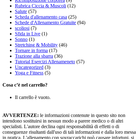
Ricomposizione corporea
(9)
Rubrica Ciccia & Muscoli
(12)
Salute
(57)
Scheda d'allenamento casa
(25)
Schede d'Allenamento Gratuite
(94)
scoliosi
(7)
Sfida in Live
(1)
Sonno
(1)
Stretching & Mobility
(46)
Tornare in forma
(17)
Trazione alla sbarra
(36)
Tutorial Esercizi Allenameneto
(57)
Uncategorized
(3)
Yoga e Fitness
(5)
Cosa c’è nel carrello?
Il carrello è vuoto.
AVVERTENZE:
le informazioni contenute in questo sito non
intendono sostituirsi in nessun modo a parere medico o di altri
specialisti. L'autore declina ogni responsabilità di effetti o di
conseguenze risultanti dall'uso di tali informazioni e dalla loro messa
in pratica. L'allenamento con sovraccarichi può causare infortuni, si