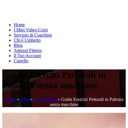
Home
I Miei Video-Corsi
Servizio di Coaching
Chi è Umberto
Blog
Attrezzi Fitness
Il Tuo Account
Carrello
Guida Esercizi Pettorali in
Palestra senza macchine
Home
»
Blog
»
Allenamento
»
Guida Esercizi Pettorali in Palestra
senza macchine