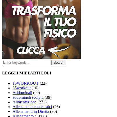
LEGGI I MIEI ARTICOLI
15WORKOUT
(22)
35workout
(10)
Addominali
(99)
addominali scolpiti
(39)
Alimentazione
(271)
Allenamenti con elastici
(26)
Allenamenti in Diretta
(30)
Allenamento
(1.800)