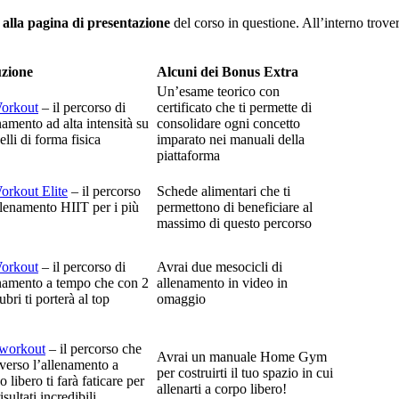
 alla pagina di presentazione
del corso in questione. All’interno trov
uzione
Alcuni dei Bonus Extra
Un’esame teorico con
orkout
– il percorso di
certificato che ti permette di
namento ad alta intensità su
consolidare ogni concetto
velli di forma fisica
imparato nei manuali della
piattaforma
rkout Elite
– il percorso
Schede alimentari che ti
llenamento HIIT per i più
permettono di beneficiare al
massimo di questo percorso
orkout
– il percorso di
Avrai due mesocicli di
namento a tempo che con 2
allenamento in video in
bri ti porterà al top
omaggio
iworkout
– il percorso che
Avrai un manuale Home Gym
averso l’allenamento a
per costruirti il tuo spazio in cui
o libero ti farà faticare per
allenarti a corpo libero!
isultati incredibili