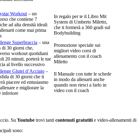
ystar Workout
– un
In regalo per te il Libro Mit
orso che contiene 7
System di Umberto Miletto,
iche ad alta densità ideali
che ti formerà a 360 gradi sul
allenarti come mai prima
Bodybuilding
a
lenge Superbraccia
– una
Promozione speciale sui
a di 30 giorni che,
migliori video corsi di
averso workout quotidiani
allenamento con il coach
oli 20 minuti, porterà le tue
Miletto
cia al livello successivo
lenge Glutei d’Acciaio
–
Il Manuale con tutte le schede
sfida di 30 giorni che ti
in modo da allenarti anche
erà piacere ed entusiasmo
quando non riesci a farlo in
’allenare e migliorare la
video con il coach
e inferiore
faccio. Su
Youtube
trovi tanti
contenuti gratutiti
e video-allenamenti di
ncipali sono: