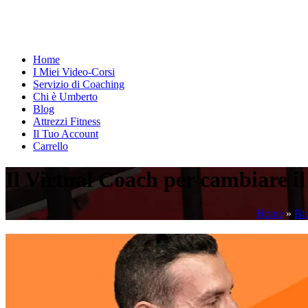
Home
I Miei Video-Corsi
Servizio di Coaching
Chi è Umberto
Blog
Attrezzi Fitness
Il Tuo Account
Carrello
Il Virtual Coach per cambiare il
Home
»
Bl