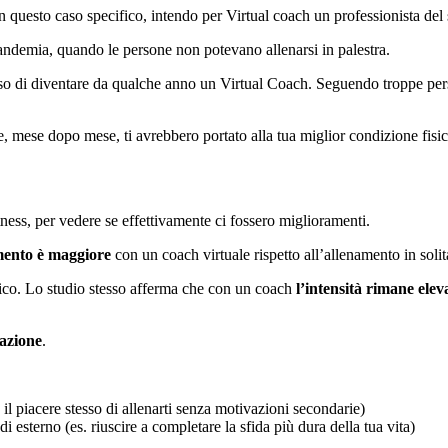
n questo caso specifico, intendo per Virtual coach un professionista del s
pandemia, quando le persone non potevano allenarsi in palestra.
iso di diventare da qualche anno un Virtual Coach. Seguendo troppe perso
, mese dopo mese, ti avrebbero portato alla tua miglior condizione fisi
tness, per vedere se effettivamente ci fossero miglioramenti.
imento è maggiore
con un coach virtuale rispetto all’allenamento in solit
sico. Lo studio stesso afferma che con un coach
l’intensità rimane elev
azione
.
. il piacere stesso di allenarti senza motivazioni secondarie)
i esterno (es. riuscire a completare la sfida più dura della tua vita)