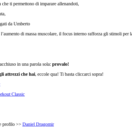
ch che ti permettono di imparare allenandoti,
uta,
iegati da Umberto
è l’aumento di massa muscolare, il focus interno rafforza gli stimoli per
racchiuso in una parola sola:
provalo!
gli attrezzi che hai
, eccole qua! Ti basta cliccarci sopra!
c
rkout Classic
te profilo >>
Daniel Dragomir