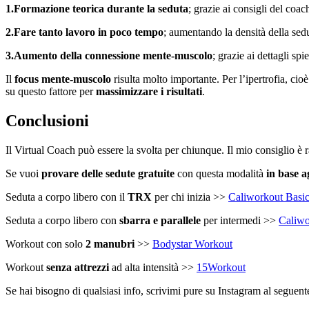
1.Formazione teorica durante la seduta
; grazie ai consigli del coa
2.Fare tanto lavoro in poco tempo
; aumentando la densità della sed
3.Aumento della connessione mente-muscolo
; grazie ai dettagli sp
Il
focus mente-muscolo
risulta molto importante. Per l’ipertrofia, cio
su questo fattore per
massimizzare i risultati
.
Conclusioni
Il Virtual Coach può essere la svolta per chiunque. Il mio consiglio è 
Se vuoi
provare delle sedute gratuite
con questa modalità
in base a
Seduta a corpo libero con il
TRX
per chi inizia >>
Caliworkout Basi
Seduta a corpo libero con
sbarra e parallele
per intermedi >>
Caliwo
Workout con solo
2 manubri
>>
Bodystar Workout
Workout
senza attrezzi
ad alta intensità >>
15Workout
Se hai bisogno di qualsiasi info, scrivimi pure su Instagram al seguen