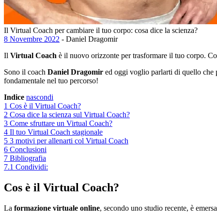
Il Virtual Coach per cambiare il tuo corpo: cosa dice la scienza?
8 Novembre 2022
- Daniel Dragomir
Il
Virtual Coach
è il nuovo orizzonte per trasformare il tuo corpo. C
Sono il coach
Daniel Dragomir
ed oggi voglio parlarti di quello che 
fondamentale nel tuo percorso!
Indice
nascondi
1
Cos è il Virtual Coach?
2
Cosa dice la scienza sul Virtual Coach?
3
Come sfruttare un Virtual Coach?
4
Il tuo Virtual Coach stagionale
5
3 motivi per allenarti col Virtual Coach
6
Conclusioni
7
Bibliografia
7.1
Condividi:
Cos è il Virtual Coach?
La
formazione virtuale online
, secondo uno studio recente, è emer