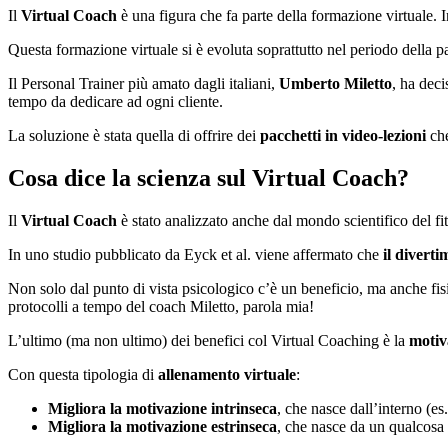
Il
Virtual Coach
è una figura che fa parte della formazione virtuale. I
Questa formazione virtuale si è evoluta soprattutto nel periodo della 
Il Personal Trainer più amato dagli italiani,
Umberto Miletto
, ha dec
tempo da dedicare ad ogni cliente.
La soluzione è stata quella di offrire dei
pacchetti in video-lezioni
che
Cosa dice la scienza sul Virtual Coach?
Il
Virtual Coach
è stato analizzato anche dal mondo scientifico del fi
In uno studio pubblicato da Eyck et al. viene affermato che
il divert
Non solo dal punto di vista psicologico c’è un beneficio, ma anche fi
protocolli a tempo del coach Miletto, parola mia!
L’ultimo (ma non ultimo) dei benefici col Virtual Coaching è la
motiv
Con questa tipologia di
allenamento virtuale
:
Migliora la motivazione intrinseca
, che nasce dall’interno (es
Migliora la motivazione estrinseca
, che nasce da un qualcosa d