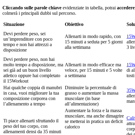
Cliccando sulle parole chiave
evidenziate in tabella, potrai
accedere
colmerà i principali dubbi sul percorso.
Situazione
Obiettivo
Sol
Devi perdere peso, sei
Allenarti in modo rapido, con
15W
un’imprenditore con poco
15 minuti a seduta per 5 giorni
alle
tempo e non hai attrezzi a
alla settimana
3 li
disposizione
Devi perdere peso, non hai
molto tempo a disposizione, ma
Allenarti in modo efficace ma
15Wo
sei già ad un buon livello
veloce, per 15 minuti e 5 volte
di a
atletico oppure hai completato
a settimana
tosti
il 15Workout
Hai qualche coppia di manubri
Diminuire la percentuale di
35W
in casa, vuoi migliorare la tua
grasso o aumentare la massa
alle
composizione corporea con
muscolare (in base
manu
l’allenamento a tempo
all’alimentazione)
Aumentare la forza e la massa
muscolare, ma anche dimagrire
Cal
Ti piace allenarti sfruttando il
se metterai in pratica un deficit
attr
peso del tuo corpo, con
calorico
corp
allenamenti densi da 35 minuti
dei r