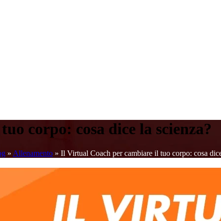
 tuo corpo: cosa dice la scienza?
og
»
Allenamento
»
Il Virtual Coach per cambiare il tuo corpo: cosa dic