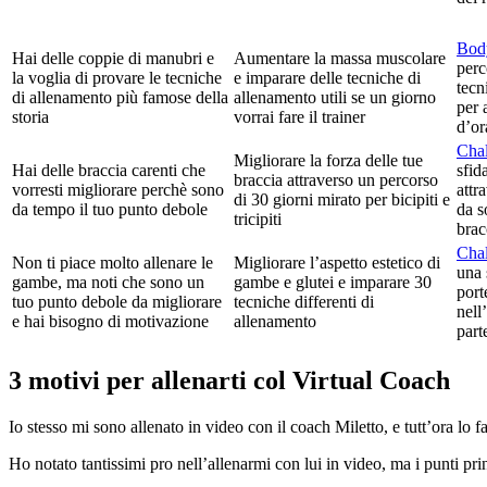
Bod
Hai delle coppie di manubri e
Aumentare la massa muscolare
perc
la voglia di provare le tecniche
e imparare delle tecniche di
tecn
di allenamento più famose della
allenamento utili se un giorno
per 
storia
vorrai fare il trainer
d’or
Chal
Migliorare la forza delle tue
Hai delle braccia carenti che
sfid
braccia attraverso un percorso
vorresti migliorare perchè sono
attr
di 30 giorni mirato per bicipiti e
da tempo il tuo punto debole
da s
tricipiti
brac
Chal
Non ti piace molto allenare le
Migliorare l’aspetto estetico di
una 
gambe, ma noti che sono un
gambe e glutei e imparare 30
port
tuo punto debole da migliorare
tecniche differenti di
nell
e hai bisogno di motivazione
allenamento
part
3 motivi per allenarti col Virtual Coach
Io stesso mi sono allenato in video con il coach Miletto, e tutt’ora lo 
Ho notato tantissimi pro nell’allenarmi con lui in video, ma i punti pri