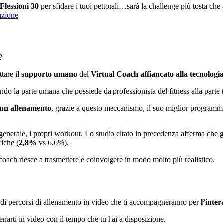
Flessioni 30
per sfidare i tuoi pettorali…sarà la challenge più tosta che av
azione
?
ttare il
supporto umano
del
Virtual Coach
affiancato alla tecnologi
endo la parte umana che possiede da professionista del fitness alla part
 un allenamento
, grazie a questo meccanismo, il suo miglior programma
generale, i propri workout. Lo studio citato in precedenza afferma che gl
riche (
2,8%
vs 6,6%).
oach riesce a trasmettere e coinvolgere in modo molto più realistico.
 di percorsi di allenamento in video che ti accompagneranno per
l’inter
lenarti in video con il tempo che tu hai a disposizione.