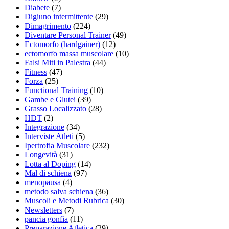
Diabete
(7)
Digiuno intermittente
(29)
Dimagrimento
(224)
Diventare Personal Trainer
(49)
Ectomorfo (hardgainer)
(12)
ectomorfo massa muscolare
(10)
Falsi Miti in Palestra
(44)
Fitness
(47)
Forza
(25)
Functional Training
(10)
Gambe e Glutei
(39)
Grasso Localizzato
(28)
HDT
(2)
Integrazione
(34)
Interviste Atleti
(5)
Ipertrofia Muscolare
(232)
Longevità
(31)
Lotta al Doping
(14)
Mal di schiena
(97)
menopausa
(4)
metodo salva schiena
(36)
Muscoli e Metodi Rubrica
(30)
Newsletters
(7)
pancia gonfia
(11)
Preparazione Atletica
(29)