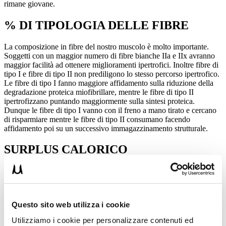
rimane giovane.
% DI TIPOLOGIA DELLE FIBRE
La composizione in fibre del nostro muscolo è molto importante.
Soggetti con un maggior numero di fibre bianche IIa e IIx avranno
maggior facilità ad ottenere miglioramenti ipertrofici. Inoltre fibre di
tipo I e fibre di tipo II non prediligono lo stesso percorso ipertrofico.
Le fibre di tipo I fanno maggiore affidamento sulla riduzione della
degradazione proteica miofibrillare, mentre le fibre di tipo II
ipertrofizzano puntando maggiormente sulla sintesi proteica.
Dunque le fibre di tipo I vanno con il freno a mano tirato e cercano
di risparmiare mentre le fibre di tipo II consumano facendo
affidamento poi su un successivo immagazzinamento strutturale.
SURPLUS CALORICO
Se vogliamo aumentare le massa magra non possiamo sottrarci ad
una buona dieta. Fondamentale saranno i giusti apporti di macro e
micro nutrienti. E’ direi quasi inutile se non addirittura deleterio
pensare di allenarsi senza “premiare” i nostri muscoli attraverso una
Questo sito web utilizza i cookie
sana e corretta alimentazione. Essenziale sarà creare un giusto pool
aminoacidico, una giusta quantità energetica tramite carboidrati e
Utilizziamo i cookie per personalizzare contenuti ed
grassi e una giusta quantità di fibre e vitamine.