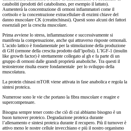
cataboliti (prodotti del catabolismo, per esempio il lattato).
Aumenterà la concentrazione di ormoni infiammatori come il
cortisolo e la concentrazione extracellulare di enzimi chiave del
danno muscolare CK (creatinchinasi). Questi sono alcuni dei fattori
essenziali per la crescita muscolare.
Prima avviene lo stress, infiammazione e successivamente si
manifesta la compensazione, anche qui attraverso risposte ormonali.
L’acido lattico è fondamentale per la stimolazione della produzione
di GH (ormone della crescita prodotto dall’ipofisi). L’IGF-1 (insulin
like growth factor) è strettamente collegato al gh e fa parte di un
gruppo di ormoni dalle grandi proprietà anaboliche. Tra questi il
testosterone risulta essere fondamentale
per lo sviluppo della
muscolatura.
La protein chinasi mTOR viene attivata in fase anabolica e regola la
sintesi proteica.
Numerose sono le vie che portano la fibra muscolare e reagire e
supercompensare.
Bisogna sempre tener conto che ciò di cui abbiamo bisogno è un
buon turnover proteico. Degradazione proteica durante
l’allenamento e sintesi proteica durante il recupero. Più il turnover è
attivo meno le nostre cellule invecchiano e più il nostro organismo