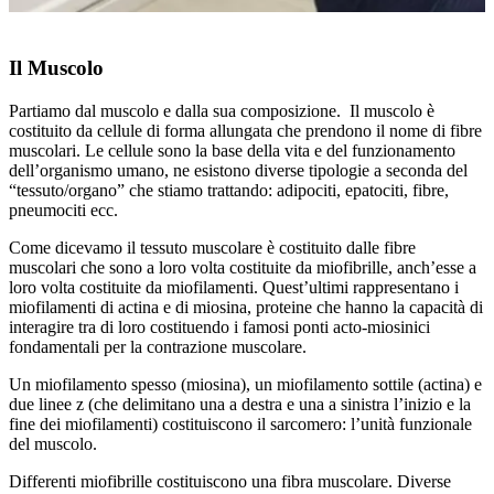
Il Muscolo
Partiamo dal muscolo e dalla sua composizione.
Il muscolo è
costituito da cellule di forma allungata che prendono il nome di fibre
muscolari. Le cellule sono la base della vita e del funzionamento
dell’organismo umano, ne esistono diverse tipologie a seconda del
“tessuto/organo” che stiamo trattando: adipociti, epatociti, fibre,
pneumociti ecc.
Come dicevamo il tessuto muscolare è costituito dalle fibre
muscolari che sono a loro volta costituite da miofibrille, anch’esse a
loro volta costituite da miofilamenti. Quest’ultimi rappresentano i
miofilamenti di actina e di miosina, proteine che hanno la capacità di
interagire tra di loro costituendo i famosi ponti acto-miosinici
fondamentali per la contrazione muscolare.
Un miofilamento spesso (miosina), un miofilamento sottile (actina) e
due linee z (che delimitano una a destra e una a sinistra l’inizio e la
fine dei miofilamenti) costituiscono il sarcomero: l’unità funzionale
del muscolo.
Differenti miofibrille costituiscono una fibra muscolare. Diverse