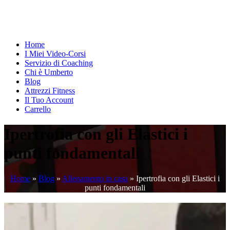
Home
I Miei Video-Corsi
Servizio di Coaching
Chi è Umberto
Blog
Attrezzi Fitness
Il Tuo Account
Carrello
Ipertrofia con gli Elastici i
punti fondamentali
Home
»
Blog
»
Allenamento in casa
»
Ipertrofia con gli Elastici i
punti fondamentali