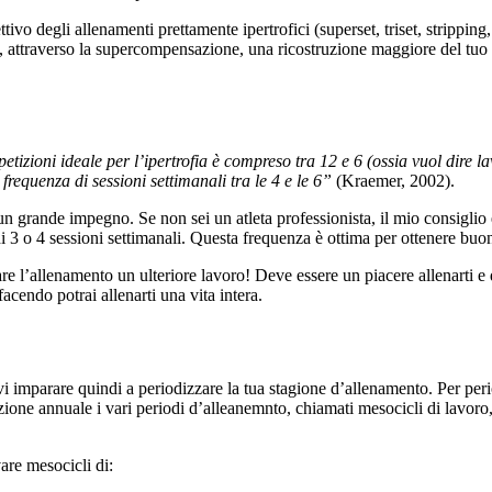
tivo degli allenamenti prettamente ipertrofici (superset, triset, strippin
e, attraverso la supercompensazione, una ricostruzione maggiore del t
petizioni ideale per l’ipertrofia è compreso tra 12 e 6 (ossia vuol dire
 frequenza di sessioni settimanali tra le 4 e le 6”
(Kraemer, 2002).
un grande impegno. Se non sei un atleta professionista, il mio consiglio
 3 o 4 sessioni settimanali. Questa frequenza è ottima per ottenere buoni
e l’allenamento un ulteriore lavoro! Deve essere un piacere allenarti e d
acendo potrai allenarti una vita intera.
i imparare quindi a periodizzare la tua stagione d’allenamento. Per perio
ione annuale i vari periodi d’alleanemnto, chiamati mesocicli di lavoro, 
vare mesocicli di: