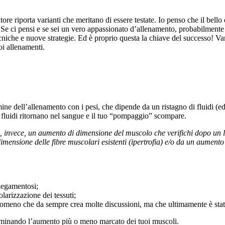
ore riporta varianti che meritano di essere testate. Io penso che il bell
Se ci pensi e se sei un vero appassionato d’allenamento, probabilmente ti
niche e nuove strategie. Ed è proprio questa la chiave del successo! Var
oi allenamenti.
mine dell’allenamento con i pesi, che dipende da un ristagno di fluidi (ede
i fluidi ritornano nel sangue e il tuo “pompaggio” scompare.
, invece, un aumento di dimensione del muscolo che verifichi dopo un 
mensione delle fibre muscolari esistenti (ipertrofia) e/o da un aumento
 legamentosi;
arizzazione dei tessuti;
nomeno che da sempre crea molte discussioni, ma che ultimamente è stato
terminando l’aumento più o meno marcato dei tuoi muscoli.