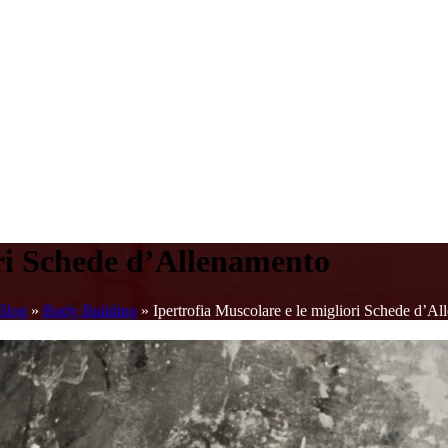
ori Schede d’Allenamento
Blog
»
Body Building
»
Ipertrofia Muscolare e le migliori Schede d’A