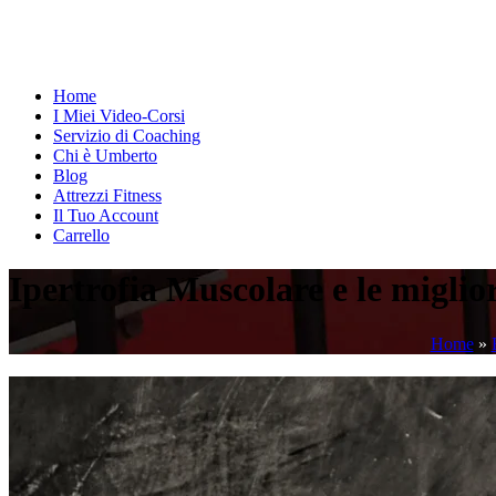
Home
I Miei Video-Corsi
Servizio di Coaching
Chi è Umberto
Blog
Attrezzi Fitness
Il Tuo Account
Carrello
Ipertrofia Muscolare e le migli
Home
»