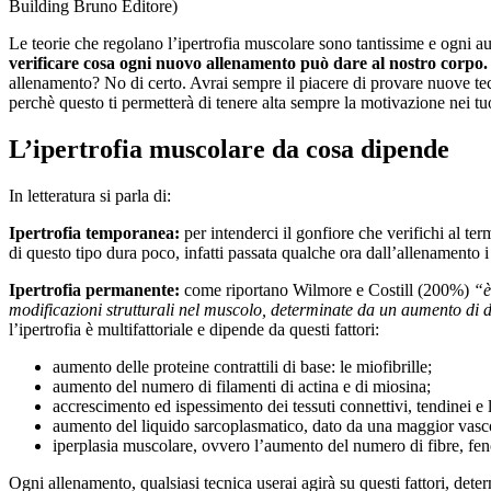
Building Bruno Editore)
Le teorie che regolano l’ipertrofia muscolare sono tantissime e ogni aut
verificare cosa ogni nuovo allenamento può dare al nostro corpo.
allenamento? No di certo. Avrai sempre il piacere di provare nuove tec
perchè questo ti permetterà di tenere alta sempre la motivazione nei tu
L’ipertrofia muscolare da cosa dipende
In letteratura si parla di:
Ipertrofia temporanea:
per intenderci
il gonfiore che verifichi al ter
di questo tipo dura poco, infatti passata qualche ora dall’allenamento 
Ipertrofia permanente:
come riportano Wilmore e Costill (200%)
“è
modificazioni strutturali nel muscolo, determinate da un aumento di di
l’ipertrofia è multifattoriale e dipende da questi fattori:
aumento delle proteine contrattili di base: le miofibrille;
aumento del numero di filamenti di actina e di miosina;
accrescimento ed ispessimento dei tessuti connettivi, tendinei e
aumento del liquido sarcoplasmatico, dato da una maggior vascol
iperplasia muscolare, ovvero l’aumento del numero di fibre, fe
Ogni allenamento, qualsiasi tecnica userai agirà su questi fattori, de