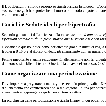
Il BodyBuilding si fonda proprio su questi principi fisiologici. L’obiet
sostanze energetiche e proteiche del muscolo in modo da poter attuar
volumi muscolari.
Carichi e Sedute ideali per l’ipertrofia
Secondo gli studiosi della scienza della muscolazione
“il numero di ri
ripetizioni ottimale avrà un picco intorno alle 10 ripetizioni e con una
Ovviamente questo indica come per ottenere grandi risultati ci voglia 
lavorerai 8-10 ore al giorno, di dedicarti allenamento con un numero di
Perchè importante è anche recuperare gli allenamenti e non far diventar
di lavoro sostenibile nel tempo. Questa è la chiave del successo. Così f
Come organizzare una periodizzazione
Devi imparare a progettare la tua stagione secondo principi validi. Dev
d’allenamento che caratterizzeranno la tua stagione. In una periodizzaz
allenamenti e raggiungere rapidamente i tuoi obiettivi.
La più classica delle periodizzazione è quella lineare, in cui potrai tro