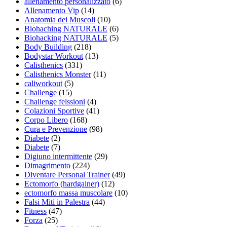
allenamento personalizzato
(6)
Allenamento Vip
(14)
Anatomia dei Muscoli
(10)
Biohaching NATURALE
(6)
Biohacking NATURALE
(5)
Body Building
(218)
Bodystar Workout
(13)
Calisthenics
(331)
Calisthenics Monster
(11)
caliworkout
(5)
Challenge
(15)
Challenge felssioni
(4)
Colazioni Sportive
(41)
Corpo Libero
(168)
Cura e Prevenzione
(98)
Diabete
(2)
Diabete
(7)
Digiuno intermittente
(29)
Dimagrimento
(224)
Diventare Personal Trainer
(49)
Ectomorfo (hardgainer)
(12)
ectomorfo massa muscolare
(10)
Falsi Miti in Palestra
(44)
Fitness
(47)
Forza
(25)