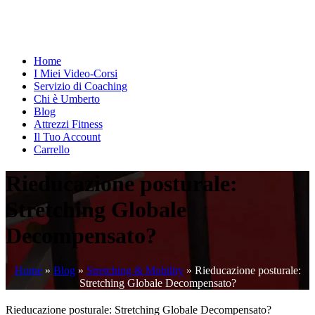
Home
I Miei Video-Corsi
Servizio di Coaching
Chi è Umberto
Blog
Attrezzi Fitness
Il Tuo Account
Carrello
Rieducazione posturale:
Stretching Globale
Decompensato?
Home
»
Blog
»
Stretching & Mobility
»
Rieducazione posturale:
Stretching Globale Decompensato?
Rieducazione posturale: Stretching Globale Decompensato?