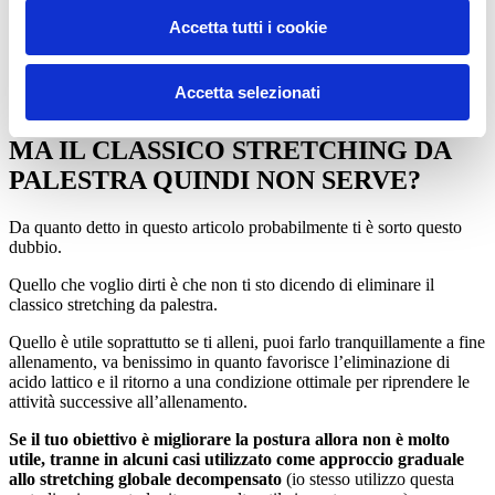
Se invece sei un atleta, e quindi hai bisogno anche di migliorare la
performance oltre a migliorare la postura, allora ti consiglio uno
Accetta tutti i cookie
stretching globale decompensato attivo.
E a questo punto ne approfitto per introdurti all’argomento più
Accetta selezionati
ampio di allenamento posturale.
MA IL CLASSICO STRETCHING DA
PALESTRA QUINDI NON SERVE?
Da quanto detto in questo articolo probabilmente ti è sorto questo
dubbio.
Quello che voglio dirti è che non ti sto dicendo di eliminare il
classico stretching da palestra.
Quello è utile soprattutto se ti alleni, puoi farlo tranquillamente a fine
allenamento, va benissimo in quanto favorisce l’eliminazione di
acido lattico e il ritorno a una condizione ottimale per riprendere le
attività successive all’allenamento.
Se il tuo obiettivo è migliorare la postura allora non è molto
utile, tranne in alcuni casi utilizzato come approccio graduale
allo stretching globale decompensato
(io stesso utilizzo questa