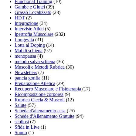
Functional Training
(10)
Gambe e Glutei
(39)
Grasso Localizzato
(28)
HDT
(2)
Integrazione
(34)
Interviste Atleti
(5)
Ipertrofia Muscolare
(232)
Longevità
(31)
Lotta al Doping
(14)
Mal di schiena
(97)
menopausa
(4)
metodo salva schiena
(36)
Muscoli e Metodi Rubrica
(30)
Newsletters
(7)
pancia gonfia
(11)
Preparazione Atletica
(29)
Recupero Muscolare e Fisioterapia
(17)
Ricomposizione corporea
(9)
Rubrica Ciccia & Muscoli
(12)
Salute
(57)
Scheda d'allenamento casa
(25)
Schede d'Allenamento Gratuite
(94)
scoliosi
(7)
Sfida in Live
(1)
Sonno
(1)