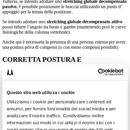
Tuttavia, se intendo adottare uno
stretching globale decompensato
passivo
, è possibile posizionare le braccia utilizzando un punto d’
appoggio per la tenuta della posizione.
Se intendo adottare uno
stretching globale decompensato attivo
posso ridurre l’angolo tra busto e gambe (mantenendo però le curve
fisiologiche della colonna vertebrale).
Anche qui è necessaria la presenza di una persona esterna per avere
una postura priva di compensi (o con meno compensi possibili).
CORRETTA POSTURA E
RESPIRAZIONE
Probabilmente hai sentito qualche volta parlare di tutte le
problematiche posturali che possono insorgere a causa di una
respirazione scorretta.
Questo sito web utilizza i cookie
Non a caso
uno dei punti fondamentali adottati nei trattamenti
Utilizziamo i cookie per personalizzare contenuti ed
di rieducazione posturale
(sia attivo ma soprattutto passivo) è la
annunci, per fornire funzionalità dei social media e per
respirazione diaframmatica (ho scritto un interessante articolo dove ti
analizzare il nostro traffico. Condividiamo inoltre
parlo approfonditamente dei suoi benefici, lo trovi
qui
)
informazioni sul modo in cui utilizzi il nostro sito con i
STRETCHING GLOBALE
nostri partner che si occupano di analisi dei dati web,