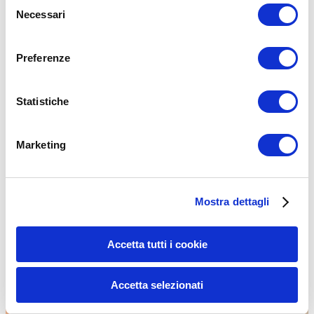
Selezione
Necessari
del
Lo stretching è utile ma noioso? Non più con il metodo innovativo
Muscle&Flex!
consenso
…
Preferenze
Leggi tutto
STRETCHING & MOBILITY
Statistiche
Marketing
Mostra dettagli
Accetta tutti i cookie
Accetta selezionati