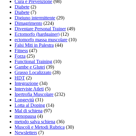
Cura e Prevenzione
(98)
Diabete
(2)
Diabete
(7)
Digiuno intermittente
(29)
Dimagrimento
(224)
Diventare Personal Trainer
(49)
Ectomorfo (hardgainer)
(12)
ectomorfo massa muscolare
(10)
Falsi Miti in Palestra
(44)
Fitness
(47)
Forza
(25)
Functional Training
(10)
Gambe e Glutei
(39)
Grasso Localizzato
(28)
HDT
(2)
Integrazione
(34)
Interviste Atleti
(5)
Ipertrofia Muscolare
(232)
Longevità
(31)
Lotta al Doping
(14)
Mal di schiena
(97)
menopausa
(4)
metodo salva schiena
(36)
Muscoli e Metodi Rubrica
(30)
Newsletters
(7)