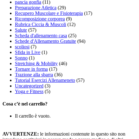
pancia gonfia
(11)
Preparazione Atletica
(29)
Recupero Muscolare e Fisioterapia
(17)
Ricomposizione corporea
(9)
Rubrica Ciccia & Muscoli
(12)
Salute
(57)
Scheda d'allenamento casa
(25)
Schede d'Allenamento Gratuite
(94)
scoliosi
(7)
Sfida in Live
(1)
Sonno
(1)
Stretching & Mobility
(46)
Tornare in forma
(17)
Trazione alla sbarra
(36)
Tutorial Esercizi Allenameneto
(57)
Uncategorized
(3)
Yoga e Fitness
(5)
Cosa c’è nel carrello?
Il carrello è vuoto.
AVVERTENZE:
le informazioni contenute in questo sito non