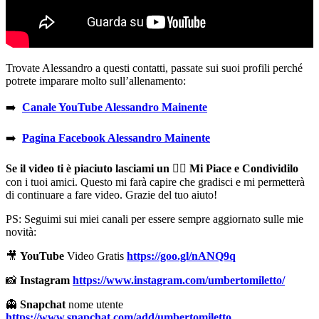
Trovate Alessandro a questi contatti, passate sui suoi profili perché
potrete imparare molto sull’allenamento:
➡️
Canale YouTube Alessandro Mainente
➡️
Pagina Facebook Alessandro Mainente
Se il video ti è piaciuto lasciami un
👍🏻
Mi Piace e Condividilo
con i tuoi amici. Questo mi farà capire che gradisci e mi permetterà
di continuare a fare video. Grazie del tuo aiuto!
PS: Seguimi sui miei canali per essere sempre aggiornato sulle mie
novità:
🎥
YouTube
Video Gratis
https://goo.gl/nANQ9q
📸
Instagram
https://www.instagram.com/umbertomiletto/
👻
Snapchat
nome utente
https://www.snapchat.com/add/umbertomiletto