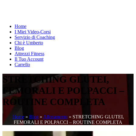
Home
I Miei Video-Corsi
Servizio di Coaching
Chi è Umberto
Blog
Attrezzi Fitness
Il Tuo Account
Carrello
STRETCHING GLUTEI,
FEMORALI E POLPACCI –
ROUTINE COMPLETA
Home
»
Blog
»
Allenamento
»
STRETCHING GLUTEI,
FEMORALI E POLPACCI – ROUTINE COMPLETA