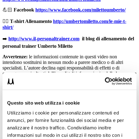
💪🏻
Facebook
https://www.facebook.com/milettoumberto/
🏋🏻
T-shirt Allenamento
http://umbertomiletto.com/le-mie-t-
shirt/
➡️
http://www.il-personaltrainer.com
il blog di allenamento del
personal trainer Umberto Miletto
Avvertenze:
le informazioni contenute in questi video non
intendono sostituirsi in nessun modo a parere medico o di altri
specialisti. L’autore declina ogni responsabilità di effetti o di
conseguenze risultanti dall’uso di tali informazioni e dalla loro messa
in pratica. L’allenamento con sovraccarichi, a corpo libero, con i
kettlebell, con il trx, e con altri attrezzi può causare infortuni, si
consiglia pertanto di prestare la massima attenzione e di eseguire
esercizi e metodologie adatte al proprio livello di forma. Consultare
il proprio medico di fiducia prima di intraprendere qualsiasi forma di
Questo sito web utilizza i cookie
attività fisica o regime alimentare.
Utilizziamo i cookie per personalizzare contenuti ed
Condividi:
annunci, per fornire funzionalità dei social media e per
analizzare il nostro traffico. Condividiamo inoltre
X
informazioni sul modo in cui utilizzi il nostro sito con i
Facebook