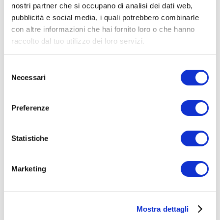
nostri partner che si occupano di analisi dei dati web,
pubblicità e social media, i quali potrebbero combinarle
Allenamento
Calisthenics
con altre informazioni che hai fornito loro o che hanno
glutei
stretching
raccolto dal tuo utilizzo dei loro servizi.
ADD COMMENT
Selezione
Commento
*
Necessari
del
consenso
Preferenze
Statistiche
Nome
*
Email
*
Marketing
Sito web
Mostra dettagli