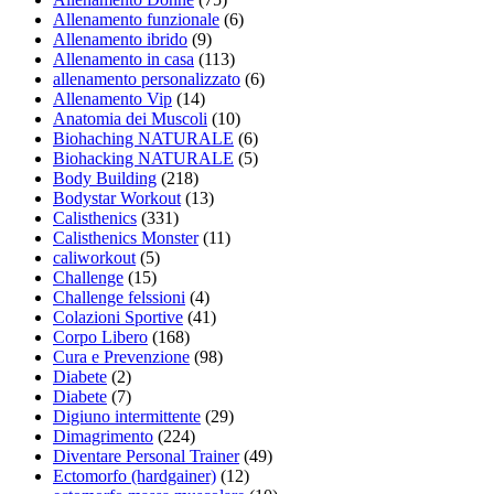
Allenamento funzionale
(6)
Allenamento ibrido
(9)
Allenamento in casa
(113)
allenamento personalizzato
(6)
Allenamento Vip
(14)
Anatomia dei Muscoli
(10)
Biohaching NATURALE
(6)
Biohacking NATURALE
(5)
Body Building
(218)
Bodystar Workout
(13)
Calisthenics
(331)
Calisthenics Monster
(11)
caliworkout
(5)
Challenge
(15)
Challenge felssioni
(4)
Colazioni Sportive
(41)
Corpo Libero
(168)
Cura e Prevenzione
(98)
Diabete
(2)
Diabete
(7)
Digiuno intermittente
(29)
Dimagrimento
(224)
Diventare Personal Trainer
(49)
Ectomorfo (hardgainer)
(12)