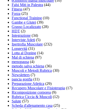
ectomorfo massa muscolare
(10)
Falsi Miti in Palestra
(44)
Fitness
(47)
Forza
(25)
Functional Training
(10)
Gambe e Glutei
(39)
Grasso Localizzato
(28)
HDT
(2)
Integrazione
(34)
Interviste Atleti
(5)
Ipertrofia Muscolare
(232)
Longevità
(31)
Lotta al Doping
(14)
Mal di schiena
(97)
menopausa
(4)
metodo salva schiena
(36)
Muscoli e Metodi Rubrica
(30)
Newsletters
(7)
pancia gonfia
(11)
Preparazione Atletica
(29)
Recupero Muscolare e Fisioterapia
(17)
Ricomposizione corporea
(9)
Rubrica Ciccia & Muscoli
(12)
Salute
(57)
Scheda d'allenamento casa
(25)