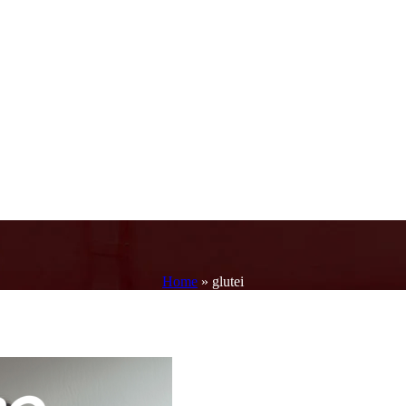
Home
»
glutei