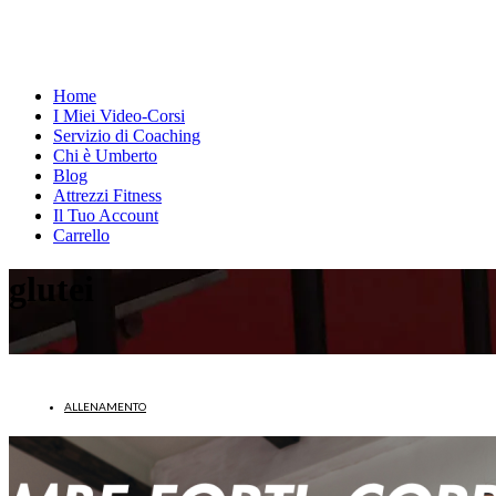
Home
I Miei Video-Corsi
Servizio di Coaching
Chi è Umberto
Blog
Attrezzi Fitness
Il Tuo Account
Carrello
glutei
ALLENAMENTO