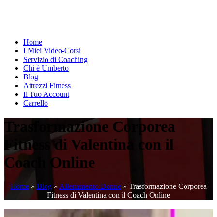
Home
I Miei Video-Corsi
Servizio di Coaching
Chi è Umberto
Blog
Attrezzi Fitness
Il Tuo Account
Carrello
Trasformazione Corporea
Fitness di Valentina con il
Coach Online
Home
»
Blog
»
Allenamento Donne
»
Trasformazione Corporea
Fitness di Valentina con il Coach Online