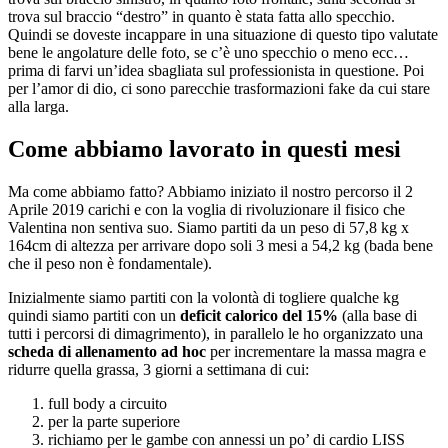
trova sul braccio “destro” in quanto è stata fatta allo specchio.
Quindi se doveste incappare in una situazione di questo tipo valutate
bene le angolature delle foto, se c’è uno specchio o meno ecc…
prima di farvi un’idea sbagliata sul professionista in questione. Poi
per l’amor di dio, ci sono parecchie trasformazioni fake da cui stare
alla larga.
Come abbiamo lavorato in questi mesi
Ma come abbiamo fatto? Abbiamo iniziato il nostro percorso il 2
Aprile 2019 carichi e con la voglia di rivoluzionare il fisico che
Valentina non sentiva suo. Siamo partiti da un peso di 57,8 kg x
164cm di altezza per arrivare dopo soli 3 mesi a 54,2 kg (bada bene
che il peso non è fondamentale).
Inizialmente siamo partiti con la volontà di togliere qualche kg
quindi siamo partiti con un
deficit calorico del 15%
(alla base di
tutti i percorsi di dimagrimento), in parallelo le ho organizzato una
scheda di allenamento ad hoc
per incrementare la massa magra e
ridurre quella grassa, 3 giorni a settimana di cui:
full body a circuito
per la parte superiore
richiamo per le gambe con annessi un po’ di cardio LISS