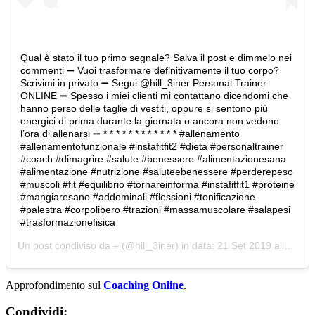
Qual è stato il tuo primo segnale? Salva il post e dimmelo nei
commenti ➖ Vuoi trasformare definitivamente il tuo corpo?
Scrivimi in privato ➖ Segui @hill_3iner Personal Trainer
ONLINE ➖ Spesso i miei clienti mi contattano dicendomi che
hanno perso delle taglie di vestiti, oppure si sentono più
energici di prima durante la giornata o ancora non vedono
l’ora di allenarsi ➖ * * * * * * * * * * * * #allenamento
#allenamentofunzionale #instafitfit2 #dieta #personaltrainer
#coach #dimagrire #salute #benessere #alimentazionesana
#alimentazione #nutrizione #saluteebenessere #perderepeso
#muscoli #fit #equilibrio #tornareinforma #instafitfit1 #proteine
#mangiaresano #addominali #flessioni #tonificazione
#palestra #corpolibero #trazioni #massamuscolare #salapesi
#trasformazionefisica
Un post condiviso da
–
(@hill_3iner) in data:
21 Set 2019 alle ore 9:25 PDT
Approfondimento sul
Coaching Online
.
Condividi: