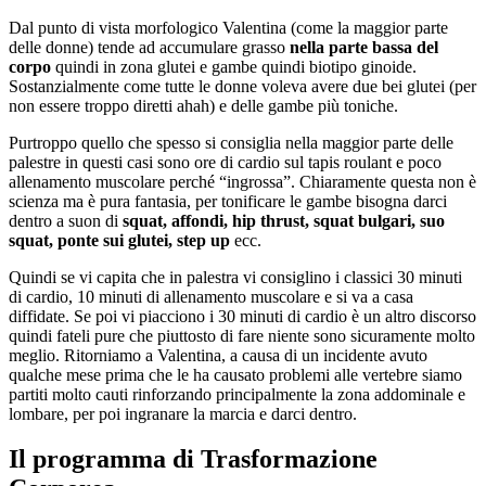
Dal punto di vista morfologico Valentina (come la maggior parte
delle donne) tende ad accumulare grasso
nella parte bassa del
corpo
quindi in zona glutei e gambe quindi biotipo ginoide.
Sostanzialmente come tutte le donne voleva avere due bei glutei (per
non essere troppo diretti ahah) e delle gambe più toniche.
Purtroppo quello che spesso si consiglia nella maggior parte delle
palestre in questi casi sono ore di cardio sul tapis roulant e poco
allenamento muscolare perché “ingrossa”. Chiaramente questa non è
scienza ma è pura fantasia, per tonificare le gambe bisogna darci
dentro a suon di
squat, affondi, hip thrust, squat bulgari, suo
squat, ponte sui glutei, step up
ecc.
Quindi se vi capita che in palestra vi consiglino i classici 30 minuti
di cardio, 10 minuti di allenamento muscolare e si va a casa
diffidate. Se poi vi piacciono i 30 minuti di cardio è un altro discorso
quindi fateli pure che piuttosto di fare niente sono sicuramente molto
meglio. Ritorniamo a Valentina, a causa di un incidente avuto
qualche mese prima che le ha causato problemi alle vertebre siamo
partiti molto cauti rinforzando principalmente la zona addominale e
lombare, per poi ingranare la marcia e darci dentro.
Il programma di Trasformazione