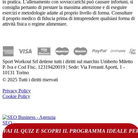
in pratica. L'allenamento con sovraccarichi può causare infortuni, si
consiglia pertanto di prestare la massima attenzione e di eseguire
esercizi e metodologie adatte al proprio livello di forma. Consultare
il proprio medico di fiducia prima di intraprendere qualsiasi forma di
attività fisica o regime alimentare.
Sport Workout Srl detiene tutti i diritti sul marchio Umberto Miletto
P. Iva e Cod Fisc. 12319420019 | Sede: Via Ferranti Aporti, 1 -
10131 Torino
© 2025 Tutti i diritti riservati
Privacy Policy
Cookie Policy
FAI IL QUIZ E SCOPRI IL PROGRAMMA IDEALE PE
(
0
)