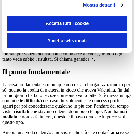
spesso le mie clienti o miei clienti che si sono fatti seguire
Mostra dettagli
precedentemente da altri professionisti (per quanto bravi) si
sentivano in una restrizione troppo elevata, tanto da fallire
nell’intento di seguire una dieta.
Accetta tutti i cookie
I primi mesi sicuramente ha senso tenere lo
sgarro
1 pasto a
settimana per rilassare anche la mente dalla nuova alimentazione e
per creare delle nuove abitudini, dopodiché con l’andare del tempo
Accetta selezionati
si possono aumentare a 2/3 gestendoli come spiegato sopra.
Ovviamente non è così per tutti, c’è chi i primi mesi deve fare i salti
mortali per vedere dei risultati e chi invece anche sgarrando ogni
tanto vede subito i risultati. Si chiama genetica 🙂
Il punto fondamentale
La cosa fondamentale comunque non è stata l’organizzazione di per
sé, quanto la voglia di mettersi in gioco che aveva Valentina, fin dal
primo giorno ha fatto le cose come andavano fatte. Si è messa in riga
con tutte le
difficoltà
del caso, inizialmente si è concessa pochi
sgarri per poi concedersene qualcuno in più con l’andare del tempo
visti i
risultati
che stavamo ottenendo in poco tempo. Non ha
mai
mollato
e non lo fa tuttora, questo è il passo cruciale in percorsi di
questo tipo.
Ancora una volta ci tengo a precisare che ciò che conta è
amare sé