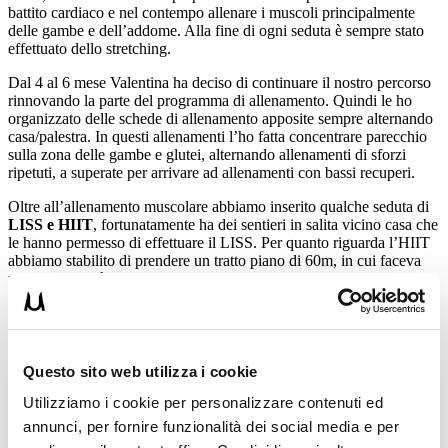
battito cardiaco e nel contempo allenare i muscoli principalmente
delle gambe e dell’addome. Alla fine di ogni seduta è sempre stato
effettuato dello stretching.
Dal 4 al 6 mese Valentina ha deciso di continuare il nostro percorso
rinnovando la parte del programma di allenamento. Quindi le ho
organizzato delle schede di allenamento apposite sempre alternando
casa/palestra. In questi allenamenti l’ho fatta concentrare parecchio
sulla zona delle gambe e glutei, alternando allenamenti di sforzi
ripetuti, a superate per arrivare ad allenamenti con bassi recuperi.
Oltre all’allenamento muscolare abbiamo inserito qualche seduta di
LISS e HIIT
, fortunatamente ha dei sentieri in salita vicino casa che
le hanno permesso di effettuare il LISS. Per quanto riguarda l’HIIT
abbiamo stabilito di prendere un tratto piano di 60m, in cui faceva
uno scatto a più non posso per ritornare camminando. Il tutto
ripetuto per 8/10 volte.
L’allenamento della parte alta è stato incentrato principalmente per
migliorare anche la postura e comunque allenare i muscoli della
parte superiore, cosa fondamentale per le donne. Spesso riscontro
Questo sito web utilizza i cookie
che gli uomini preferirebbero allenare solo la parte superiore (eh ma
io gioco a calcetto quindi non mi serve), mentre le donne solo la
Utilizziamo i cookie per personalizzare contenuti ed
parte inferiore (eh ma io voglio le gambe toniche non le spalle da
annunci, per fornire funzionalità dei social media e per
bodybuilder). Il gioco bilanciato sta nell’allenare parte alta e parte