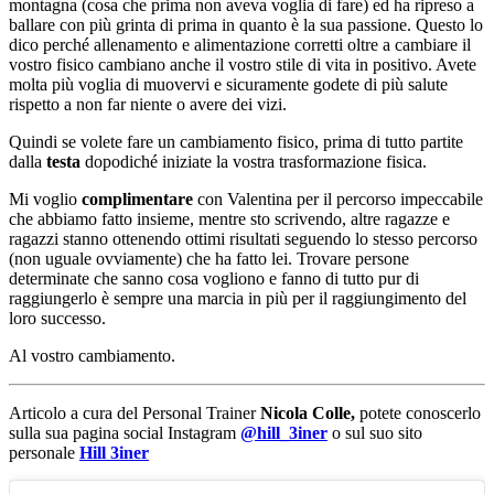
montagna (cosa che prima non aveva voglia di fare) ed ha ripreso a
ballare con più grinta di prima in quanto è la sua passione. Questo lo
dico perché allenamento e alimentazione corretti oltre a cambiare il
vostro fisico cambiano anche il vostro stile di vita in positivo. Avete
molta più voglia di muovervi e sicuramente godete di più salute
rispetto a non far niente o avere dei vizi.
Quindi se volete fare un cambiamento fisico, prima di tutto partite
dalla
testa
dopodiché iniziate la vostra trasformazione fisica.
Mi voglio
complimentare
con Valentina per il percorso impeccabile
che abbiamo fatto insieme, mentre sto scrivendo, altre ragazze e
ragazzi stanno ottenendo ottimi risultati seguendo lo stesso percorso
(non uguale ovviamente) che ha fatto lei. Trovare persone
determinate che sanno cosa vogliono e fanno di tutto pur di
raggiungerlo è sempre una marcia in più per il raggiungimento del
loro successo.
Al vostro cambiamento.
Articolo a cura del Personal Trainer
Nicola Colle,
potete conoscerlo
sulla sua pagina social Instagram
@hill_3iner
o sul suo sito
personale
Hill 3iner