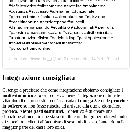
definitivamente una svolta al tuo fisico ➖ * * * * * * * * * * * *
#deficitcalorico #allenamento #proteine #movimento
#costanza #successo #allenamentofunzionale
#personaltrainer #salute #alimentazione #nutrizione
#coachingonline #perderepeso #muscoli
#dimagriremangiando #equilibrio #addominali #ipertrofia
#palestra #massamuscolare #salapesi #calisthenicsitalia
#trasformazionefisica #bodybuilding #pesi #palestratime
#obiettivi #sollevamentopesi #instafitfit2
#personaltraineronline
Un post condiviso da
–
(@hill_3iner) in data:
14 Set 2019 alle ore 12:18 PDT
Integrazione consigliata
Ci tengo a precisare che come integrazione abbiamo consigliato 1
multivitaminico
al giorno che contiene l’integrazione di tutte le
vitamine di cui necessitiamo, 1 capsula di
omega 3
e delle
proteine
in polvere
se non fosse riuscita ad arrivare alla quota giornaliera
proteica.
Niente pasti sostitutivi
, l’obiettivo è di creare una
situazione alimentare che sia sostenibile nel lungo periodo evitando
di vincolare i clienti all’acquisto di sostituti di pasto, buttando nella
maggior parte dei casi i loro soldi.