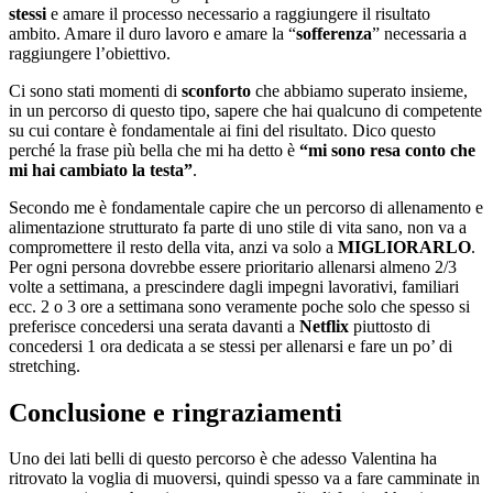
stessi
e amare il processo necessario a raggiungere il risultato
ambito. Amare il duro lavoro e amare la “
sofferenza
” necessaria a
raggiungere l’obiettivo.
Ci sono stati momenti di
sconforto
che abbiamo superato insieme,
in un percorso di questo tipo, sapere che hai qualcuno di competente
su cui contare è fondamentale ai fini del risultato. Dico questo
perché la frase più bella che mi ha detto è
“mi sono resa conto che
mi hai cambiato la testa”
.
Secondo me è fondamentale capire che un percorso di allenamento e
alimentazione strutturato fa parte di uno stile di vita sano, non va a
compromettere il resto della vita, anzi va solo a
MIGLIORARLO
.
Per ogni persona dovrebbe essere prioritario allenarsi almeno 2/3
volte a settimana, a prescindere dagli impegni lavorativi, familiari
ecc. 2 o 3 ore a settimana sono veramente poche solo che spesso si
preferisce concedersi una serata davanti a
Netflix
piuttosto di
concedersi 1 ora dedicata a se stessi per allenarsi e fare un po’ di
stretching.
Conclusione e ringraziamenti
Uno dei lati belli di questo percorso è che adesso Valentina ha
ritrovato la voglia di muoversi, quindi spesso va a fare camminate in