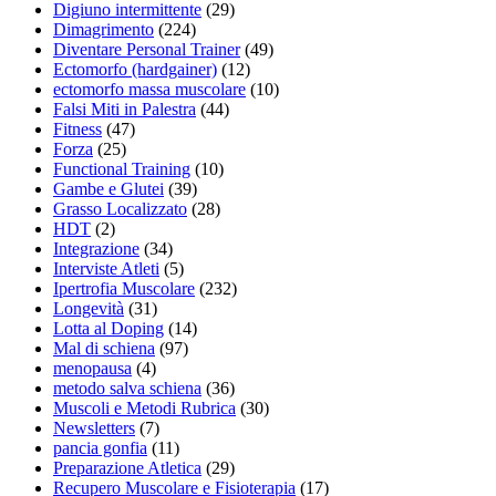
Digiuno intermittente
(29)
Dimagrimento
(224)
Diventare Personal Trainer
(49)
Ectomorfo (hardgainer)
(12)
ectomorfo massa muscolare
(10)
Falsi Miti in Palestra
(44)
Fitness
(47)
Forza
(25)
Functional Training
(10)
Gambe e Glutei
(39)
Grasso Localizzato
(28)
HDT
(2)
Integrazione
(34)
Interviste Atleti
(5)
Ipertrofia Muscolare
(232)
Longevità
(31)
Lotta al Doping
(14)
Mal di schiena
(97)
menopausa
(4)
metodo salva schiena
(36)
Muscoli e Metodi Rubrica
(30)
Newsletters
(7)
pancia gonfia
(11)
Preparazione Atletica
(29)
Recupero Muscolare e Fisioterapia
(17)