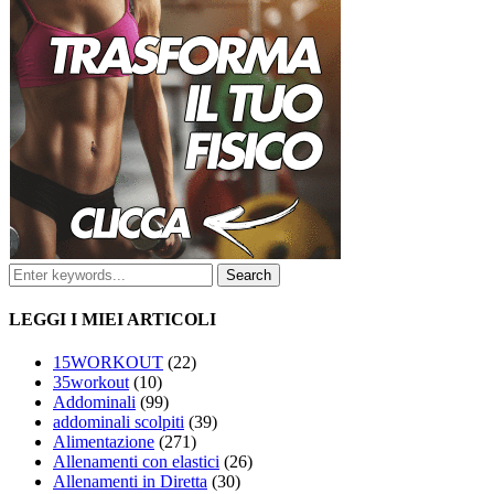
LEGGI I MIEI ARTICOLI
15WORKOUT
(22)
35workout
(10)
Addominali
(99)
addominali scolpiti
(39)
Alimentazione
(271)
Allenamenti con elastici
(26)
Allenamenti in Diretta
(30)