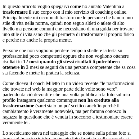
In questo articolo voglio spiegarvi
come
ho aiutato Valentina a
trasformare
il suo corpo con il mio servizio di coaching online.
Principalmente mi occupo di trasformare le persone che hanno uno
stile di vita nella norma, quindi non seguo altleti o atlete di alto
livello ma persone comuni che necessitano di una guida per trovare
uno stile di vita sano che gli permetta di trasformare il proprio fisico
e perché no anche la propria mente.
Persone che non vogliono perdere tempo a sbattere la testa su
professionisti poco competenti oppure che non vogliono ottenere
risultati in
12 mesi quando gli stessi risultati li potrebbero
ottenere in 3
mesi se seguiti da una persona competente che sa cosa
sta facendo e mette in pratica la scienza.
Come diceva il coach Miletto in un video recente “le trasformazioni
che trovate nel web la maggior parte delle volte sono vere”,
partendo da ciò devo dire che una volta pubblicata la foto sul mio
profilo Instagram qualcuno comunque
non ha creduto alla
trasformazione
(sarei stato un po’ scettico anch’io perché il
cambiamento è veramente notevole), ma per fortuna conosco la
ragazza in questione che è venuta in soccorso a testimoniare essere
veramente lei.
Lo scetticismo stava nel tatuaggio che se notate sulla prima foto si
trova sul braccio sinistro, in quanto foto frontale, sulla seconda si