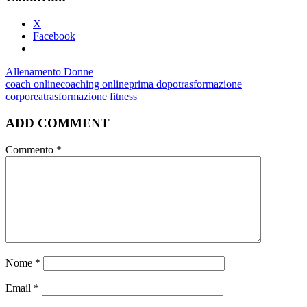
X
Facebook
Allenamento Donne
coach online
coaching online
prima dopo
trasformazione
corporea
trasformazione fitness
ADD COMMENT
Commento
*
Nome
*
Email
*