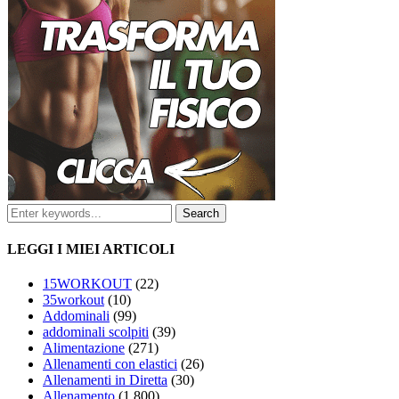
LEGGI I MIEI ARTICOLI
15WORKOUT
(22)
35workout
(10)
Addominali
(99)
addominali scolpiti
(39)
Alimentazione
(271)
Allenamenti con elastici
(26)
Allenamenti in Diretta
(30)
Allenamento
(1.800)