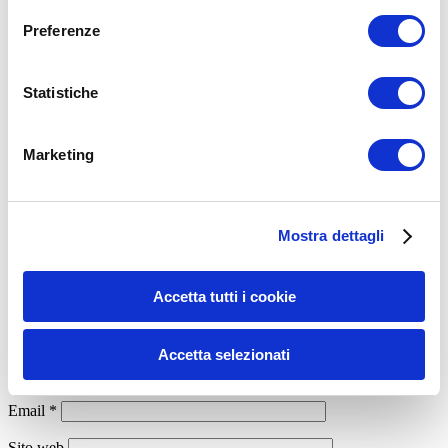
Condividi:
Preferenze
X
Facebook
Statistiche
Dimagrimento
alimentazione
benessere
dimagrire
grasso
mangiare bene
Marketing
ADD COMMENT
Commento
*
Mostra dettagli
Accetta tutti i cookie
Accetta selezionati
Nome
*
Email
*
Sito web