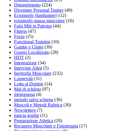
Dimagrimento
(224)
Diventare Personal Trainer
(49)
Ectomorfo (hardgainer)
(12)
ectomorfo massa muscolare
(10)
Falsi Miti in Palestra
(44)
Fitness
(47)
Forza
(25)
Functional Training
(10)
Gambe e Glutei
(39)
Grasso Localizzato
(28)
HDT
(2)
Integrazione
(34)
Interviste Atleti
(5)
Ipertrofia Muscolare
(232)
Longevità
(31)
Lotta al Doping
(14)
Mal di schiena
(97)
menopausa
(4)
metodo salva schiena
(36)
Muscoli e Metodi Rubrica
(30)
Newsletters
(7)
pancia gonfia
(11)
Preparazione Atletica
(29)
Recupero Muscolare e Fisioterapia
(17)