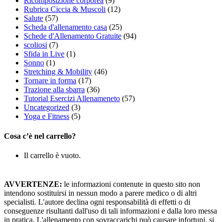
Ricomposizione corporea
(9)
Rubrica Ciccia & Muscoli
(12)
Salute
(57)
Scheda d'allenamento casa
(25)
Schede d'Allenamento Gratuite
(94)
scoliosi
(7)
Sfida in Live
(1)
Sonno
(1)
Stretching & Mobility
(46)
Tornare in forma
(17)
Trazione alla sbarra
(36)
Tutorial Esercizi Allenameneto
(57)
Uncategorized
(3)
Yoga e Fitness
(5)
Cosa c’è nel carrello?
Il carrello è vuoto.
AVVERTENZE:
le informazioni contenute in questo sito non
intendono sostituirsi in nessun modo a parere medico o di altri
specialisti. L'autore declina ogni responsabilità di effetti o di
conseguenze risultanti dall'uso di tali informazioni e dalla loro messa
in pratica. L'allenamento con sovraccarichi può causare infortuni, si