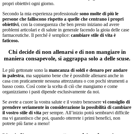
propri obiettivi ogni giorno.
Secondo la mia esperienza professionale
sono molte di più le
persone che falliscono rispetto a quelle che centrano i propri
obiettivi
, con la conseguenza che ben presto iniziano ad avere
problemi articolari e di salute in generale facendo la gioia delle case
farmaceutiche. Il perché è semplice:
cambiare stile di vita è
faticoso.
Chi decide di non allenarsi e di non mangiare in
maniera consapevole, si aggrappa solo a delle scuse.
Le più gettonate sono la
mancanza di soldi e denaro per andare
in palestra
, ma sappiamo bene che è possibile allenarsi anche in
casa con praticamente nessuna attrezzatura o con pochi strumenti a
basso costo. Così come la scelta di ciò che mangiamo e come
organizziamo i pasti dipende esclusivamente da noi.
Se avete a cuore la vostra salute e il vostro benessere
vi consiglio di
prendere seriamente in considerazione la possibilità di cambiare
il vostro stile di vita
per sempre. All’inizio potrà sembrarvi difficile
ma vi garantisco che poi, quando otterrete i primi benefici, non
potrete più farne a meno!