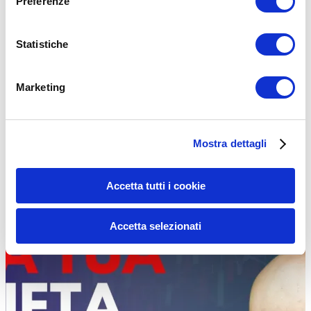
Preferenze
Quali sono i segnali che stai mangiando troppo? Impara a
riconoscerli per evitare che tutti i tuoi sacrifici di perdita…
Statistiche
Leggi tutto
ALIMENTAZIONE
Marketing
Mostra dettagli
Accetta tutti i cookie
Accetta selezionati