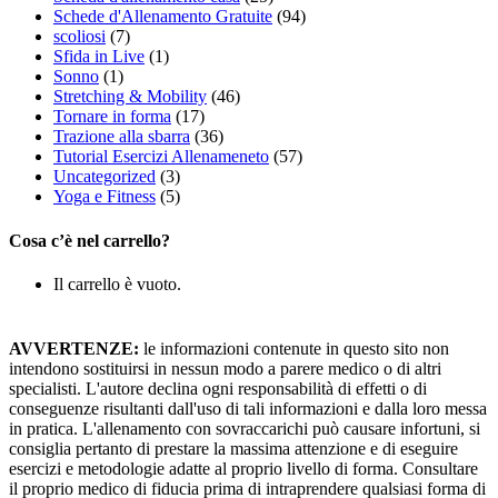
Schede d'Allenamento Gratuite
(94)
scoliosi
(7)
Sfida in Live
(1)
Sonno
(1)
Stretching & Mobility
(46)
Tornare in forma
(17)
Trazione alla sbarra
(36)
Tutorial Esercizi Allenameneto
(57)
Uncategorized
(3)
Yoga e Fitness
(5)
Cosa c’è nel carrello?
Il carrello è vuoto.
AVVERTENZE:
le informazioni contenute in questo sito non
intendono sostituirsi in nessun modo a parere medico o di altri
specialisti. L'autore declina ogni responsabilità di effetti o di
conseguenze risultanti dall'uso di tali informazioni e dalla loro messa
in pratica. L'allenamento con sovraccarichi può causare infortuni, si
consiglia pertanto di prestare la massima attenzione e di eseguire
esercizi e metodologie adatte al proprio livello di forma. Consultare
il proprio medico di fiducia prima di intraprendere qualsiasi forma di