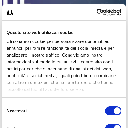
Questo sito web utilizza i cookie
Utilizziamo i cookie per personalizzare contenuti ed
annunci, per fornire funzionalità dei social media e per
analizzare il nostro traffico. Condividiamo inoltre
informazioni sul modo in cui utilizzi il nostro sito con i
nostri partner che si occupano di analisi dei dati web,
pubblicità e social media, i quali potrebbero combinarle
con altre informazioni che hai fornito loro o che hanno
raccolto dal tuo utilizzo dei loro servizi.
UM
26/10/2023
Selezione
Necessari
del
Quali sono i segnali che indicano che stai mangiando
consenso
troppo