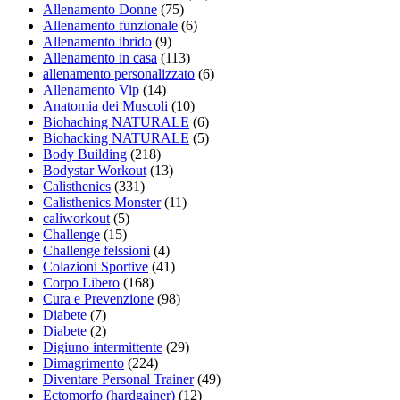
Allenamento Donne
(75)
Allenamento funzionale
(6)
Allenamento ibrido
(9)
Allenamento in casa
(113)
allenamento personalizzato
(6)
Allenamento Vip
(14)
Anatomia dei Muscoli
(10)
Biohaching NATURALE
(6)
Biohacking NATURALE
(5)
Body Building
(218)
Bodystar Workout
(13)
Calisthenics
(331)
Calisthenics Monster
(11)
caliworkout
(5)
Challenge
(15)
Challenge felssioni
(4)
Colazioni Sportive
(41)
Corpo Libero
(168)
Cura e Prevenzione
(98)
Diabete
(7)
Diabete
(2)
Digiuno intermittente
(29)
Dimagrimento
(224)
Diventare Personal Trainer
(49)
Ectomorfo (hardgainer)
(12)