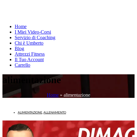
Home
I Miei Video-Corsi
Servizio di Coaching
Chi è Umberto
Blog
Attrezzi Fitness
Il Tuo Account
Carrello
alimentazione
Home
»
alimentazione
ALIMENTAZIONE
,
ALLENAMENTO