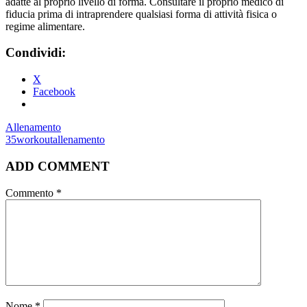
adatte al proprio livello di forma. Consultare il proprio medico di
fiducia prima di intraprendere qualsiasi forma di attività fisica o
regime alimentare.
Condividi:
X
Facebook
Allenamento
35workout
allenamento
ADD COMMENT
Commento
*
Nome
*