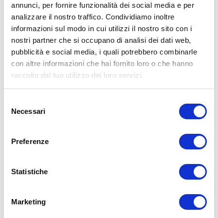
annunci, per fornire funzionalità dei social media e per
analizzare il nostro traffico. Condividiamo inoltre
informazioni sul modo in cui utilizzi il nostro sito con i
nostri partner che si occupano di analisi dei dati web,
pubblicità e social media, i quali potrebbero combinarle
con altre informazioni che hai fornito loro o che hanno
raccolto dal tuo utilizzo dei loro servizi.
Selezione
35WOROUT: Seduta #5
Necessari
del
consenso
Quest’ultima seduta è una seduta di specializzazione full body che
prevede l’utilizzo solo di un elastico (o loopband). Se non avete gli
Preferenze
elastici potete replicare questi esercizi con du manubri.
Gli esercizi che andiamo a fare sono:
Statistiche
stacco da terra
rematore
tirata alle spalle
Marketing
croci
curl