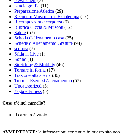
Newsletters
(7)
pancia gonfia
(11)
Preparazione Atletica
(29)
Recupero Muscolare e Fisioterapia
(17)
Ricomposizione corporea
(9)
Rubrica Ciccia & Muscoli
(12)
Salute
(57)
Scheda d'allenamento casa
(25)
Schede d'Allenamento Gratuite
(94)
scoliosi
(7)
Sfida in Live
(1)
Sonno
(1)
Stretching & Mobility
(46)
Tornare in forma
(17)
Trazione alla sbarra
(36)
Tutorial Esercizi Allenameneto
(57)
Uncategorized
(3)
Yoga e Fitness
(5)
Cosa c’è nel carrello?
Il carrello è vuoto.
AVVERTENZE:
le informazioni contenute in questo sito non