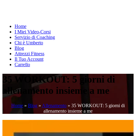
Home
I Miei Video-Corsi
Servizio di Coaching
Chi è Umberto
Blog
Attrezzi Fitness
Il Tuo Account
Carrello
35 WORKOUT: 5 giorni di
allenamento insieme a me
Home
»
Blog
»
Allenamento
»
35 WORKOUT: 5 giorni di
allenamento insieme a me