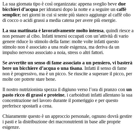
La sua giornata tipo è così organizzata: appena sveglio beve
due
bicchieri d’acqua
per idratarsi dopo la notte e a seguire un
caffè
semplice
; nei giorni in cui si sente più stanco aggiunge al caffè olio
di cocco o acidi grassi a media catena per avere più energie.
La sua mattinata è lavorativamente molto intensa
, quindi riesce a
non pensare al cibo. Infatti tenersi occupati con un’attività di vario
genere riduce lo stimolo della fame: molte volte infatti questo
stimolo non è associato a una reale esigenza, ma deriva da un
impulso nervoso associato a noia, stress o altri fattori.
Se avvertite un senso di fame associato a un pensiero, vi basterà
bere un bicchiere d’acqua o una tisana
. Infatti il senso di fame
non è progressivo, ma è un picco. Se riuscite a superare il picco, per
molte ore potrete stare bene.
Il nostro nutrizionista spezza il digiuno verso l’ora di pranzo con
un
pasto ricco di grassi e proteine
, i carboidrati infatti allentano la sua
concentrazione nel lavoro durante il pomeriggio e per questo
preferisce spostarli a cena.
Chiaramente questo è un approccio personale, ognuno dovrà gestire
i pasti e la distribuzione dei macronutrienti in base alle proprie
esigenze.