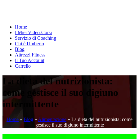
Home
I Miei Video-Corsi
Servizio di Coaching
Chi è Umberto
Blog
Attrezzi Fitness
Il Tuo Account
Carrello
La dieta del nutrizionista:
come gestisce il suo digiuno
intermittente
Home
»
Blog
»
Alimentazione
»
La dieta del nutrizionista: come
gestisce il suo digiuno intermittente