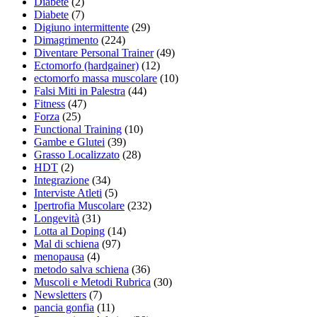
Diabete
(2)
Diabete
(7)
Digiuno intermittente
(29)
Dimagrimento
(224)
Diventare Personal Trainer
(49)
Ectomorfo (hardgainer)
(12)
ectomorfo massa muscolare
(10)
Falsi Miti in Palestra
(44)
Fitness
(47)
Forza
(25)
Functional Training
(10)
Gambe e Glutei
(39)
Grasso Localizzato
(28)
HDT
(2)
Integrazione
(34)
Interviste Atleti
(5)
Ipertrofia Muscolare
(232)
Longevità
(31)
Lotta al Doping
(14)
Mal di schiena
(97)
menopausa
(4)
metodo salva schiena
(36)
Muscoli e Metodi Rubrica
(30)
Newsletters
(7)
pancia gonfia
(11)