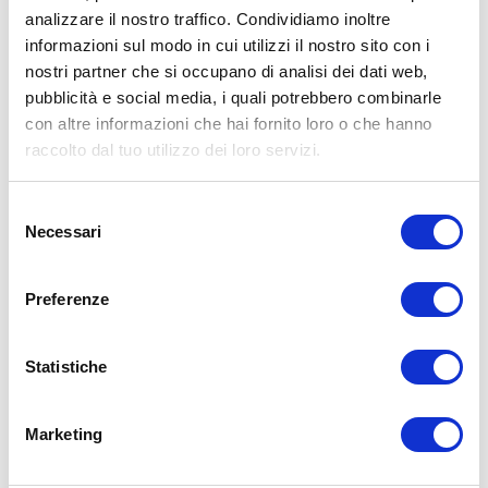
regime alimentare.
analizzare il nostro traffico. Condividiamo inoltre
informazioni sul modo in cui utilizzi il nostro sito con i
Condividi:
nostri partner che si occupano di analisi dei dati web,
X
pubblicità e social media, i quali potrebbero combinarle
Facebook
con altre informazioni che hai fornito loro o che hanno
raccolto dal tuo utilizzo dei loro servizi.
Alimentazione
alimentazione
dieta
digiuno intermittente
Selezione
ADD COMMENT
Necessari
del
consenso
Commento
*
Preferenze
Statistiche
Marketing
Nome
*