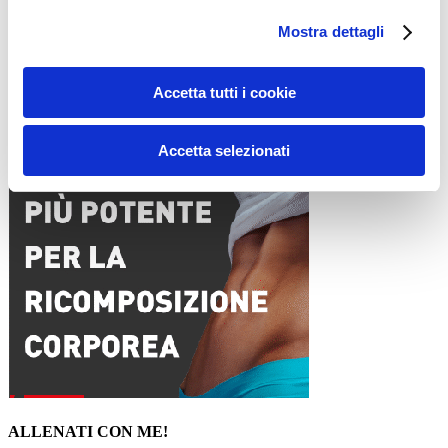
Email
*
Mostra dettagli
Sito web
Accetta tutti i cookie
15WORKOUT SCARICA ORA
Accetta selezionati
ALLENATI CON ME!