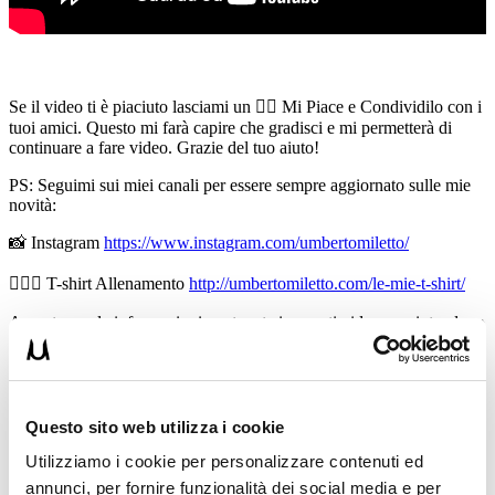
Se il video ti è piaciuto lasciami un 👍🏻 Mi Piace e Condividilo con i
tuoi amici. Questo mi farà capire che gradisci e mi permetterà di
continuare a fare video. Grazie del tuo aiuto!
PS: Seguimi sui miei canali per essere sempre aggiornato sulle mie
novità:
📸 Instagram
https://www.instagram.com/umbertomiletto/
🏋🏻‍♂️ T-shirt Allenamento
http://umbertomiletto.com/le-mie-t-shirt/
Avvertenze: le informazioni contenute in questi video non intendono
sostituirsi in nessun modo a parere medico o di altri specialisti.
L’autore declina ogni responsabilità di effetti o di conseguenze
risultanti dall’uso di tali informazioni e dalla loro messa in pratica.
L’allenamento con sovraccarichi, a corpo libero, con i kettlebell, con
il trx, e con altri attrezzi può causare infortuni si consiglia pertanto di
Questo sito web utilizza i cookie
prestare la massima attenzione e di eseguire esercizi e metodologie
adatte al proprio livello di forma. Consultare il proprio medico di
Utilizziamo i cookie per personalizzare contenuti ed
fiducia prima di intraprendere qualsiasi forma di attività fisica o
annunci, per fornire funzionalità dei social media e per