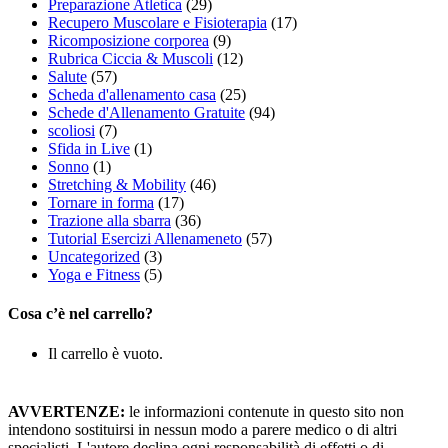
Preparazione Atletica
(29)
Recupero Muscolare e Fisioterapia
(17)
Ricomposizione corporea
(9)
Rubrica Ciccia & Muscoli
(12)
Salute
(57)
Scheda d'allenamento casa
(25)
Schede d'Allenamento Gratuite
(94)
scoliosi
(7)
Sfida in Live
(1)
Sonno
(1)
Stretching & Mobility
(46)
Tornare in forma
(17)
Trazione alla sbarra
(36)
Tutorial Esercizi Allenameneto
(57)
Uncategorized
(3)
Yoga e Fitness
(5)
Cosa c’è nel carrello?
Il carrello è vuoto.
AVVERTENZE:
le informazioni contenute in questo sito non
intendono sostituirsi in nessun modo a parere medico o di altri
specialisti. L'autore declina ogni responsabilità di effetti o di