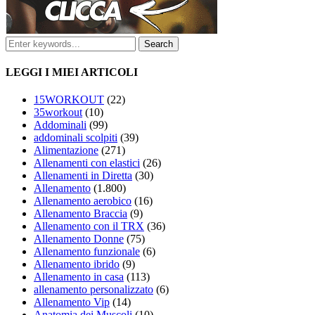
LEGGI I MIEI ARTICOLI
15WORKOUT
(22)
35workout
(10)
Addominali
(99)
addominali scolpiti
(39)
Alimentazione
(271)
Allenamenti con elastici
(26)
Allenamenti in Diretta
(30)
Allenamento
(1.800)
Allenamento aerobico
(16)
Allenamento Braccia
(9)
Allenamento con il TRX
(36)
Allenamento Donne
(75)
Allenamento funzionale
(6)
Allenamento ibrido
(9)
Allenamento in casa
(113)
allenamento personalizzato
(6)
Allenamento Vip
(14)
Anatomia dei Muscoli
(10)