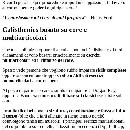
Ricorda però che per progredire è importante appassionarti davvero
al corpo libero e goderti ogni ripetizione!
“
L’entusiasmo è alla base di tutti i progressi
” – Henry Ford
Calisthenics basato su core e
multiarticolari
Che tu sia all’inizio oppure ti alleni da anni nel Calisthenics, i tuoi
allenamenti devono basarsi principalmente su
esercizi
multiarticolari
ed il
rinforzo del core
.
Spesso vedo persone che vogliono subito imparare
skills complesse
oppure si concentrano troppo su
strani/difficili esercizi
monoarticolari
a corpo libero.
Al posto di partire cercando subito di imparare la Dragon Flag
oppure la Bandiera
concentrati di base sui classici esercizi
e sul
core.
I
multiarticolari
donano
struttura, coordinazione e forza a tutto
il corpo
(oltre che a farti allenare in meno tempo perché
coinvolgono tantissimi muscoli). I principali esercizi multiarticolari
del corpo libero sono quelli analizzati in precedenza (Dip, Pull Up,