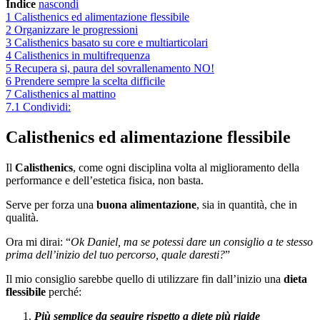
Indice
nascondi
1
Calisthenics ed alimentazione flessibile
2
Organizzare le progressioni
3
Calisthenics basato su core e multiarticolari
4
Calisthenics in multifrequenza
5
Recupera si, paura del sovrallenamento NO!
6
Prendere sempre la scelta difficile
7
Calisthenics al mattino
7.1
Condividi:
Calisthenics ed alimentazione flessibile
Il
Calisthenics
, come ogni disciplina volta al miglioramento della
performance e dell’estetica fisica, non basta.
Serve per forza una
buona alimentazione
, sia in quantità, che in
qualità.
Ora mi dirai: “
Ok Daniel, ma se potessi dare un consiglio a te stesso
prima dell’inizio del tuo percorso, quale daresti?
”
Il mio consiglio sarebbe quello di utilizzare fin dall’inizio una
dieta
flessibile
perché:
Più semplice da seguire rispetto a diete più rigide