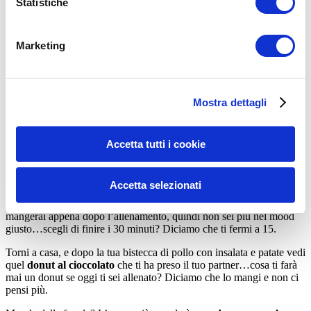
Prendere sempre la scelta difficile
Statistiche
E’ arrivata l’ora di allenarti. Ti stai cambiando, ti metti i tuoi
auricolari, guardi la tua scheda, e
parti con il workout
.
Marketing
All’inizio di ogni allenamento avresti
10-15 minuti di
riscaldamento e mobilità articolare
, ma non c’è cosa più noiosa
per te…scegli di farlo oppure no? Diciamo che salti questa fase.
Mostra dettagli
Parti con il vero e proprio allenamento, fai le tue serie con le tue
ripetizioni, e pian piano arrivi verso fine scheda. Come ultimo
esercizio dovresti fare un
massimale di push up
, ma non hai la
Accetta tutti i cookie
determinazione mentale per farlo…scegli di farlo oppure no?
Diciamo che fai qualche piegamento al volo e basta.
Accetta selezionati
Come in ogni workout, al termine hai
30 minuti di Tapis Roulant
.
Stai correndo, sono passati 13 minuti e stai già pensando a cosa
mangerai appena dopo l’allenamento, quindi non sei più nel mood
giusto…scegli di finire i 30 minuti? Diciamo che ti fermi a 15.
Torni a casa, e dopo la tua bistecca di pollo con insalata e patate vedi
quel
donut al cioccolato
che ti ha preso il tuo partner…cosa ti farà
mai un donut se oggi ti sei allenato? Diciamo che lo mangi e non ci
pensi più.