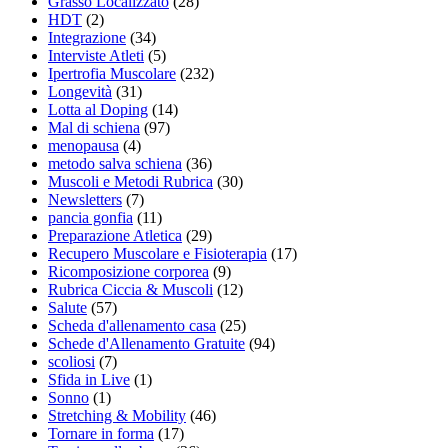
Grasso Localizzato
(28)
HDT
(2)
Integrazione
(34)
Interviste Atleti
(5)
Ipertrofia Muscolare
(232)
Longevità
(31)
Lotta al Doping
(14)
Mal di schiena
(97)
menopausa
(4)
metodo salva schiena
(36)
Muscoli e Metodi Rubrica
(30)
Newsletters
(7)
pancia gonfia
(11)
Preparazione Atletica
(29)
Recupero Muscolare e Fisioterapia
(17)
Ricomposizione corporea
(9)
Rubrica Ciccia & Muscoli
(12)
Salute
(57)
Scheda d'allenamento casa
(25)
Schede d'Allenamento Gratuite
(94)
scoliosi
(7)
Sfida in Live
(1)
Sonno
(1)
Stretching & Mobility
(46)
Tornare in forma
(17)