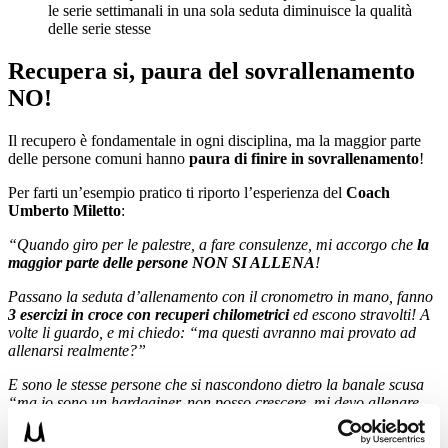
le serie settimanali in una sola seduta diminuisce la qualità
delle serie stesse
Recupera si, paura del sovrallenamento
NO!
Il recupero è fondamentale in ogni disciplina, ma la maggior parte
delle persone comuni hanno
paura di finire in sovrallenamento
!
Per farti un’esempio pratico ti riporto l’esperienza del
Coach
Umberto Miletto
:
“Quando giro per le palestre, a fare consulenze, mi accorgo che
la
maggior parte delle persone NON SI ALLENA
!
Passano la seduta d’allenamento con il cronometro in mano, fanno
3 esercizi in croce con recuperi chilometrici
ed escono stravolti! A
volte li guardo, e mi chiedo: “ma questi avranno mai provato ad
allenarsi realmente?”
E sono le stesse persone che si nascondono dietro la banale scusa
“ma io sono un hardgainer, non posso crescere, mi devo allenare
così per
non finire in sovrallenamento!
”