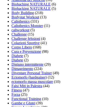
Biohaching NATURALE
(6)
Biohacking NATURALE
(5)
Body Building
(218)
Bodystar Workout
(13)
Calisthenics
(331)
Calisthenics Monster
(11)
caliworkout
(5)
Challenge
(15)
Challenge felssioni
(4)
Colazioni Sportive
(41)
Corpo Libero
(168)
Cura e Prevenzione
(98)
Diabete
(7)
Diabete
(2)
Digiuno intermittente
(29)
Dimagrimento
(224)
Diventare Personal Trainer
(49)
Ectomorfo (hardgainer)
(12)
ectomorfo massa muscolare
(10)
Falsi Miti in Palestra
(44)
Fitness
(47)
Forza
(25)
Functional Training
(10)
Gambe e Glutei
(39)