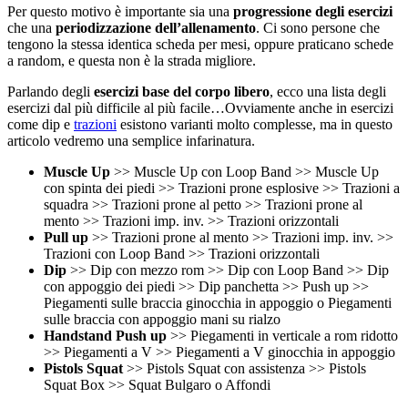
Per questo motivo è importante sia una
progressione degli esercizi
che una
periodizzazione dell’allenamento
. Ci sono persone che
tengono la stessa identica scheda per mesi, oppure praticano schede
a random, e questa non è la strada migliore.
Parlando degli
esercizi base del corpo libero
, ecco una lista degli
esercizi dal più difficile al più facile…Ovviamente anche in esercizi
come dip e
trazioni
esistono varianti molto complesse, ma in questo
articolo vedremo una semplice infarinatura.
Muscle Up
>> Muscle Up con Loop Band >> Muscle Up
con spinta dei piedi >> Trazioni prone esplosive >> Trazioni a
squadra >> Trazioni prone al petto >> Trazioni prone al
mento >> Trazioni imp. inv. >> Trazioni orizzontali
Pull up
>> Trazioni prone al mento >> Trazioni imp. inv. >>
Trazioni con Loop Band >> Trazioni orizzontali
Dip
>> Dip con mezzo rom >> Dip con Loop Band >> Dip
con appoggio dei piedi >> Dip panchetta >> Push up >>
Piegamenti sulle braccia ginocchia in appoggio o Piegamenti
sulle braccia con appoggio mani su rialzo
Handstand Push up
>> Piegamenti in verticale a rom ridotto
>> Piegamenti a V >> Piegamenti a V ginocchia in appoggio
Pistols Squat
>> Pistols Squat con assistenza >> Pistols
Squat Box >> Squat Bulgaro o Affondi