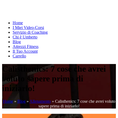
Home
I Miei Video-Corsi
Servizio di Coaching
Chi è Umberto
Blog
Attrezzi Fitness
Il Tuo Account
Carrello
Calisthenics: 7 cose che avrei
voluto sapere prima di
iniziarlo!
Home
»
Blog
»
Allenamento
»
Calisthenics: 7 cose che avrei voluto
sapere prima di iniziarlo!