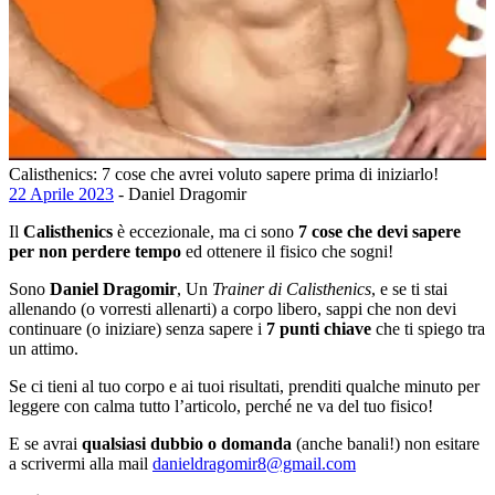
Calisthenics: 7 cose che avrei voluto sapere prima di iniziarlo!
22 Aprile 2023
- Daniel Dragomir
Il
Calisthenics
è eccezionale, ma ci sono
7 cose che devi sapere
per non perdere tempo
ed ottenere il fisico che sogni!
Sono
Daniel Dragomir
, Un
Trainer di Calisthenics
, e se ti stai
allenando (o vorresti allenarti) a corpo libero, sappi che non devi
continuare (o iniziare) senza sapere i
7 punti chiave
che ti spiego tra
un attimo.
Se ci tieni al tuo corpo e ai tuoi risultati, prenditi qualche minuto per
leggere con calma tutto l’articolo, perché ne va del tuo fisico!
E se avrai
qualsiasi dubbio o domanda
(anche banali!) non esitare
a scrivermi alla mail
danieldragomir8@gmail.com