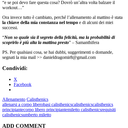
“e se poi devo fare questa cosa? Dovrò un’altra volta balzare il
workout…”
Ora invece tutto è cambiato, perché l’allenamento al mattino è stata
la chiave della mia constanza nel tempo
e di alcuni dei miei
successi.
“
Non so quale sia il segreto della felicità, ma la probabilità di
scoprirlo è più alta la mattina presto
” – Samanthifera
PS. Per qualsiasi cosa, se hai dubbi, suggerimenti o domande,
segnati la mia mail >> danieldragomir8@gmail.com
Condividi:
X
Facebook
Allenamento
Calisthenics
allenarsi a corpo libero
basi calisthenics
calisthenics
calisthenics
principiante
corpo libero principiante
miletto calisthenics
requisiti
calisthenics
umberto miletto
ADD COMMENT