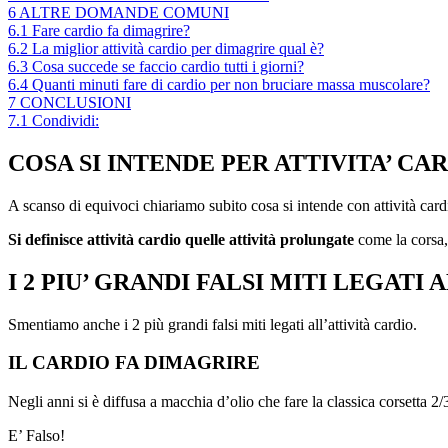
6
ALTRE DOMANDE COMUNI
6.1
Fare cardio fa dimagrire?
6.2
La miglior attività cardio per dimagrire qual è?
6.3
Cosa succede se faccio cardio tutti i giorni?
6.4
Quanti minuti fare di cardio per non bruciare massa muscolare?
7
CONCLUSIONI
7.1
Condividi:
COSA SI INTENDE PER ATTIVITA’ CA
A scanso di equivoci chiariamo subito cosa si intende con attività card
Si definisce attività cardio quelle attività prolungate
come la corsa, 
I 2 PIU’ GRANDI FALSI MITI LEGATI 
Smentiamo anche i 2 più grandi falsi miti legati all’attività cardio.
IL CARDIO FA DIMAGRIRE
Negli anni si è diffusa a macchia d’olio che fare la classica corsetta 2/
E’ Falso!