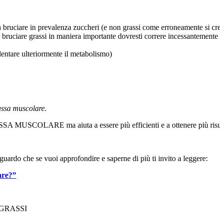
fa bruciare in prevalenza zuccheri (e non grassi come erroneamente si cre
 bruciare grassi in maniera importante dovresti correre incessantemente p
lentare ulteriormente il metabolismo)
massa muscolare.
 MUSCOLARE ma aiuta a essere più efficienti e a ottenere più risulta
riguardo che se vuoi approfondire e saperne di più ti invito a leggere:
are?”
GRASSI