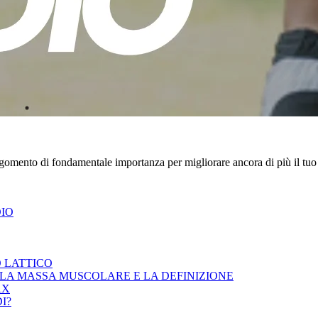
rgomento di fondamentale importanza per migliorare ancora di più il tuo
DIO
O LATTICO
E LA MASSA MUSCOLARE E LA DEFINIZIONE
AX
I?