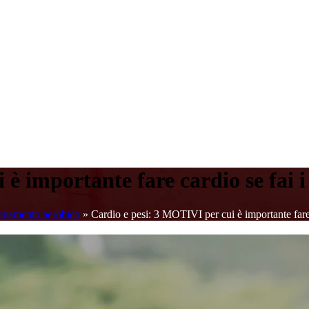
è importante fare cardio se fai i 
enamento aerobico
»
Cardio e pesi: 3 MOTIVI per cui è importante fare 