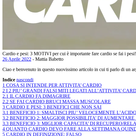
Cardio e pesi: 3 MOTIVI per cui è importante fare cardio se fai i pesi!
26 Aprile 2022
- Mattia Babetto
Ciao e benvenuto in questo nuovissimo articolo in cui ti parlo di un a
Indice
nascondi
1
COSA SI INTENDE PER ATTIVITA’ CARDIO
2
I 2 PIU’ GRANDI FALSI MITI LEGATI ALL’ATTIVITA’ CAR
2.1
IL CARDIO FA DIMAGRIRE
2.2
SE FAI CARDIO BRUCI MASSA MUSCOLARE
3
CARDIO E PESI: 3 BENEFICI CHE NON SAI
3.1
BENEFICIO 1: SMALTISCI PIU’ VELOCEMENTE L’ACID
3.2
BENEFICIO 2: MAGGIOR POSSIBILITA’ DI AUMENTAR
3.3
BENEFICIO 3: MIGLIOR CAPACITA’ DI RECUPERO/REL
4
QUANTO CARDIO DEVO FARE ALLA SETTIMANA QUIND
5
CARDIO IN DEFINIZIONE: FALSO