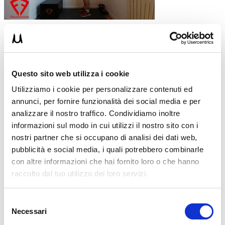
Posiziona i pedi larghezza spalle e tieni in mano
due manubri (o 2 bottiglie d’acqua);
Inspira dal naso e fletti anteriormente il busto
come in uno stacco classico;
Questo sito web utilizza i cookie
Espira dalla bocca e torna in posizione eretta
Utilizziamo i cookie per personalizzare contenuti ed
portando i pesetti verso il mento;
annunci, per fornire funzionalità dei social media e per
Ripeti.
analizzare il nostro traffico. Condividiamo inoltre
N.B. Questo esercizio non è altro che la
informazioni sul modo in cui utilizzi il nostro sito con i
combinazione tra un
stacco rumeno
e una tirata al
nostri partner che si occupano di analisi dei dati web,
mento.
pubblicità e social media, i quali potrebbero combinarle
con altre informazioni che hai fornito loro o che hanno
Se hai qualche dubbio sull’esecuzione corretta
raccolto dal tuo utilizzo dei loro servizi.
dell’esercizio ti invito a guardare il tutorial alla fine
dell’articolo, prima delle conclusioni.
Selezione
ESEMPIO DI ALLENAMENTO TOTAL BODY
Necessari
del
SENZA SALTI