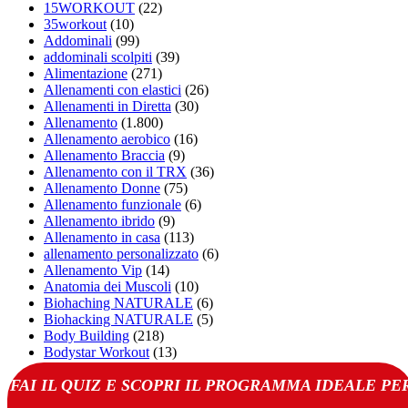
15WORKOUT
(22)
35workout
(10)
Addominali
(99)
addominali scolpiti
(39)
Alimentazione
(271)
Allenamenti con elastici
(26)
Allenamenti in Diretta
(30)
Allenamento
(1.800)
Allenamento aerobico
(16)
Allenamento Braccia
(9)
Allenamento con il TRX
(36)
Allenamento Donne
(75)
Allenamento funzionale
(6)
Allenamento ibrido
(9)
Allenamento in casa
(113)
allenamento personalizzato
(6)
Allenamento Vip
(14)
Anatomia dei Muscoli
(10)
Biohaching NATURALE
(6)
Biohacking NATURALE
(5)
Body Building
(218)
Bodystar Workout
(13)
Calisthenics
(331)
FAI IL QUIZ E SCOPRI IL PROGRAMMA IDEALE PE
Calisthenics Monster
(11)
caliworkout
(5)