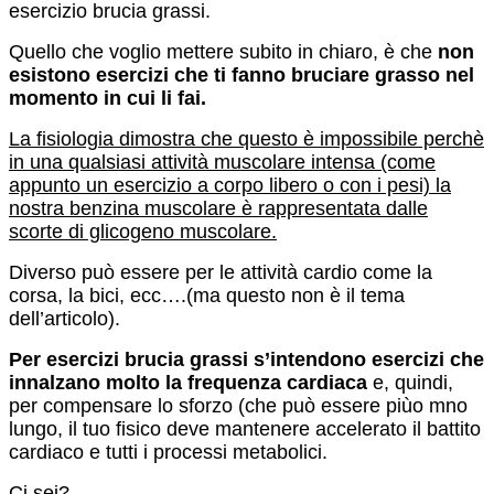
esercizio brucia grassi.
Quello che voglio mettere subito in chiaro, è che
non
esistono esercizi che ti fanno bruciare grasso nel
momento in cui li fai.
La fisiologia dimostra che questo è impossibile perchè
in una qualsiasi attività muscolare intensa (come
appunto un esercizio a corpo libero o con i pesi) la
nostra benzina muscolare è rappresentata dalle
scorte di glicogeno muscolare.
Diverso può essere per le attività cardio come la
corsa, la bici, ecc….(ma questo non è il tema
dell’articolo).
Per esercizi brucia grassi s’intendono esercizi che
innalzano molto la frequenza cardiaca
e, quindi,
per compensare lo sforzo (che può essere piùo mno
lungo, il tuo fisico deve mantenere accelerato il battito
cardiaco e tutti i processi metabolici.
Ci sei?