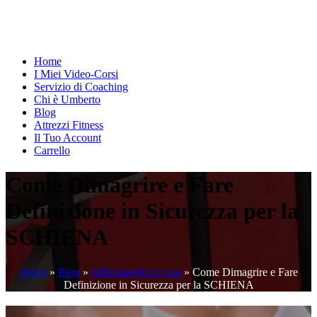
Home
I Miei Video-Corsi
Servizio di Coaching
Chi è Umberto
Blog
Attrezzi Fitness
Il Tuo Account
Carrello
Come Dimagrire e Fare
Definizione in Sicurezza per la
SCHIENA
Home
»
Blog
»
Allenamento in casa
»
Come Dimagrire e Fare
Definizione in Sicurezza per la SCHIENA