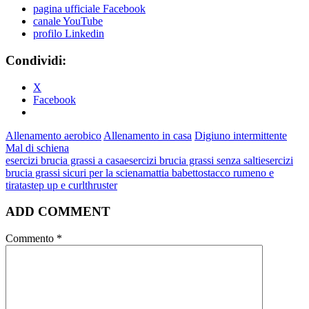
pagina ufficiale Facebook
canale YouTube
profilo Linkedin
Condividi:
X
Facebook
Allenamento aerobico
Allenamento in casa
Digiuno intermittente
Mal di schiena
esercizi brucia grassi a casa
esercizi brucia grassi senza salti
esercizi
brucia grassi sicuri per la sciena
mattia babetto
stacco rumeno e
tirata
step up e curl
thruster
ADD COMMENT
Commento
*