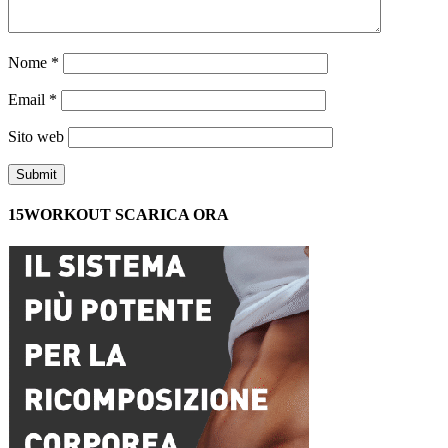
Nome
*
Email
*
Sito web
15WORKOUT SCARICA ORA