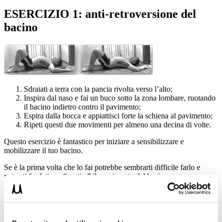
ESERCIZIO 1: anti-retroversione del
bacino
Sdraiati a terra con la pancia rivolta verso l’alto;
Inspira dal naso e fai un buco sotto la zona lombare, ruotando
il bacino indietro contro il pavimento;
Espira dalla bocca e appiattisci forte la schiena al pavimento;
Ripeti questi due movimenti per almeno una decina di volte.
Questo esercizio è fantastico per iniziare a sensibilizzare e
mobilizzare il tuo bacino.
Se è la prima volta che lo fai potrebbe sembrarti difficile farlo e
potresti far fatica a “sentire” il movimento del bacino.
Tranquillo è tutto normale, man mano che lo farai ti riuscirà meglio
ogni volta e il beneficio che ne trarrai sarà una ventata d’aria fresca
per la tua schiena che finalmente ricomincerà a respirare.