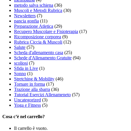
metodo salva schiena
(36)
Muscoli e Metodi Rubrica
(30)
Newsletters
(7)
pancia gonfia
(11)
Preparazione Atletica
(29)
Recupero Muscolare e Fisioterapia
(17)
Ricomposizione corporea
(9)
Rubrica Ciccia & Muscoli
(12)
Salute
(57)
Scheda d'allenamento casa
(25)
Schede d'Allenamento Gratuite
(94)
scoliosi
(7)
Sfida in Live
(1)
Sonno
(1)
Stretching & Mobility
(46)
Tornare in forma
(17)
Trazione alla sbarra
(36)
Tutorial Esercizi Allenameneto
(57)
Uncategorized
(3)
Yoga e Fitness
(5)
Cosa c’è nel carrello?
Il carrello è vuoto.