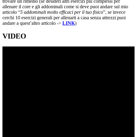
trovare un rimedio (se desideri altri esercizi più complessi per
allenare il core e gli addominali come si deve puoi andare sul mio
articolo “
5 addominali molto efficaci per il tuo fisico
”, se invece
cerchi 10 esercizi generali per allenarti a casa senza attrezzi puoi
andare a quest’altro articolo ->
LINK
)
VIDEO