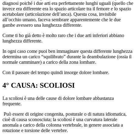
diagnosi poiché i due arti era perfettamente lunghi uguali (quello che
invece era differente era lo spazio articolare tra il femore e lo spazio
acetabolare (articolazione dell’anca). Questa cosa, invisibile
all’occhio umano, faceva sembrare apparentemente che le due
gambe avessero una lunghezza differente.
Come ti ho già detto è molto raro che i due arti inferiori abbiano
lunghezza differente.
In ogni caso come puoi ben immaginare questa differente lunghezza
determina un carico “squilibrato” durante la deambulazione (ossia il
normale camminare) a carico della zona lombare.
Con il passare del tempo quindi insorge dolore lombare.
4° CAUSA: SCOLIOSI
La scoliosi è una delle cause di dolore lombare abbastanza
frequente.
Può essere di origine congenita, posturale o di natura idiomatica,
cioè di causa sconosciuta; la scoliosi è una curvatura laterale
anomala a carico della colonna vertebrale, in genere associata a
rotazione e torsione delle vertebre.