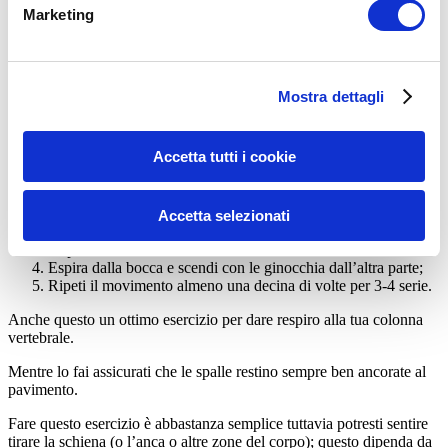
ESERCIZIO 3: mobilizzazione tratto
Marketing
lombare
Mostra dettagli
Accetta tutti i cookie
Sdraiati a terra pancia in alto con le gambe piegate e i piedi
appoggiati a terra;
Accetta selezionati
Espira dalla bocca e spingi le ginocchia giù da un lato;
Inspira dal naso e torna al centro;
Espira dalla bocca e scendi con le ginocchia dall’altra parte;
Ripeti il movimento almeno una decina di volte per 3-4 serie.
Anche questo un ottimo esercizio per dare respiro alla tua colonna
vertebrale.
Mentre lo fai assicurati che le spalle restino sempre ben ancorate al
pavimento.
Fare questo esercizio è abbastanza semplice tuttavia potresti sentire
tirare la schiena (o l’anca o altre zone del corpo); questo dipenda da