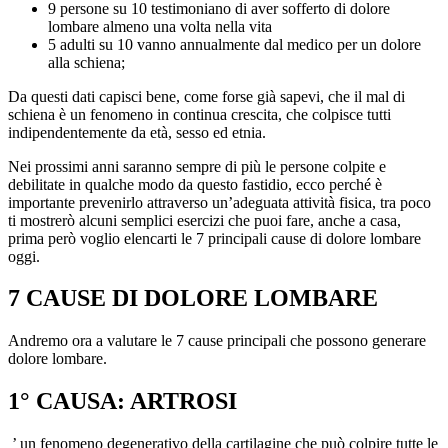
9 persone su 10 testimoniano di aver sofferto di dolore
lombare almeno una volta nella vita
5 adulti su 10 vanno annualmente dal medico per un dolore
alla schiena;
Da questi dati capisci bene, come forse già sapevi, che il mal di
schiena è un fenomeno in continua crescita, che colpisce tutti
indipendentemente da età, sesso ed etnia.
Nei prossimi anni saranno sempre di più le persone colpite e
debilitate in qualche modo da questo fastidio, ecco perché è
importante prevenirlo attraverso un’adeguata attività fisica, tra poco
ti mostrerò alcuni semplici esercizi che puoi fare, anche a casa,
prima però voglio elencarti le 7 principali cause di dolore lombare
oggi.
7 CAUSE DI DOLORE LOMBARE
Andremo ora a valutare le 7 cause principali che possono generare
dolore lombare.
1° CAUSA: ARTROSI
’ un fenomeno degenerativo della cartilagine che può colpire tutte le