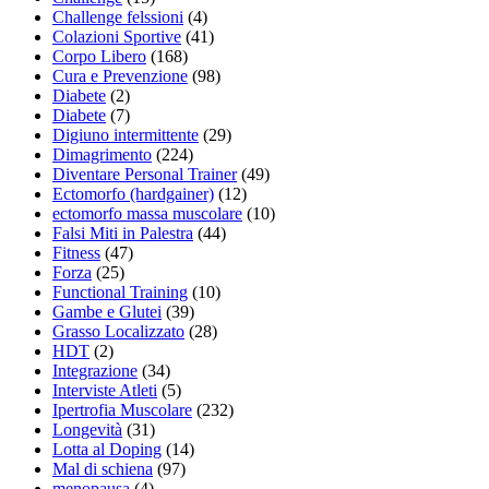
Challenge felssioni
(4)
Colazioni Sportive
(41)
Corpo Libero
(168)
Cura e Prevenzione
(98)
Diabete
(2)
Diabete
(7)
Digiuno intermittente
(29)
Dimagrimento
(224)
Diventare Personal Trainer
(49)
Ectomorfo (hardgainer)
(12)
ectomorfo massa muscolare
(10)
Falsi Miti in Palestra
(44)
Fitness
(47)
Forza
(25)
Functional Training
(10)
Gambe e Glutei
(39)
Grasso Localizzato
(28)
HDT
(2)
Integrazione
(34)
Interviste Atleti
(5)
Ipertrofia Muscolare
(232)
Longevità
(31)
Lotta al Doping
(14)
Mal di schiena
(97)
menopausa
(4)