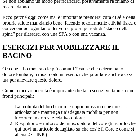
Se non abbiamo un modo per ricaricarci positivamente rischiamo di
recarci danno.
Ecco perché oggi come mai è importante prendersi cura di sé e della
propria salute mangiando bene, facendo regolarmente attività fisica e
concedendoci ogni tanto dei veri e propri periodi di “stacco della
spina” per rilassarci con una SPA o con una vacanza.
ESERCIZI PER MOBILIZZARE IL
BACINO
Ora che ti ho mostrato le più comuni 7 cause che determinano
dolore lombare, ti mostro alcuni esercizi che puoi fare anche a casa
tua per alleviare questo dolore.
Come ti dicevo poco fa è importante che tali esercizi vertano su due
fronti principali:
La mobilità del tuo bacino: è importantissimo che questa
articolazione mantenga un’adeguata mobilità per non
incorrere in artrosi e relativo dolore;
Riequilibrio e rinforzo del muscolatura del core (ti ricordo che
qui trovi un articolo dettagliato su che cos’è il Core e come si
allena -> LINK)