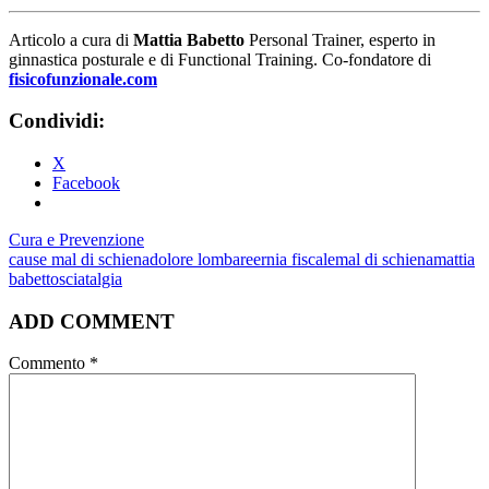
Articolo a cura di
Mattia Babetto
Personal Trainer, esperto in
ginnastica posturale e di Functional Training. Co-fondatore di
fisicofunzionale.com
Condividi:
X
Facebook
Cura e Prevenzione
cause mal di schiena
dolore lombare
ernia fiscale
mal di schiena
mattia
babetto
sciatalgia
ADD COMMENT
Commento
*