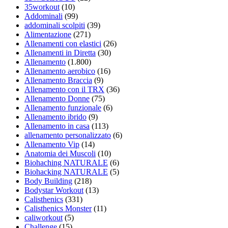
35workout
(10)
Addominali
(99)
addominali scolpiti
(39)
Alimentazione
(271)
Allenamenti con elastici
(26)
Allenamenti in Diretta
(30)
Allenamento
(1.800)
Allenamento aerobico
(16)
Allenamento Braccia
(9)
Allenamento con il TRX
(36)
Allenamento Donne
(75)
Allenamento funzionale
(6)
Allenamento ibrido
(9)
Allenamento in casa
(113)
allenamento personalizzato
(6)
Allenamento Vip
(14)
Anatomia dei Muscoli
(10)
Biohaching NATURALE
(6)
Biohacking NATURALE
(5)
Body Building
(218)
Bodystar Workout
(13)
Calisthenics
(331)
Calisthenics Monster
(11)
caliworkout
(5)
Challenge
(15)