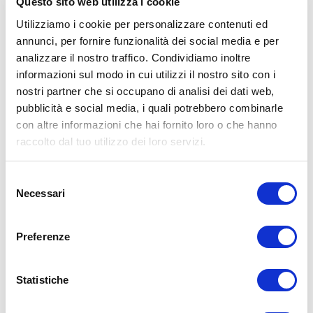
Questo sito web utilizza i cookie
ESERCIZIO 2: tilt laterale del bacino
Utilizziamo i cookie per personalizzare contenuti ed
annunci, per fornire funzionalità dei social media e per
analizzare il nostro traffico. Condividiamo inoltre
informazioni sul modo in cui utilizzi il nostro sito con i
nostri partner che si occupano di analisi dei dati web,
pubblicità e social media, i quali potrebbero combinarle
con altre informazioni che hai fornito loro o che hanno
raccolto dal tuo utilizzo dei loro servizi.
Sdraiati a terra pancia in alto con le gambe piegate;
Espira dalla bocca e spingi l’anca sinistra verso la spalla
sinistra;
Selezione
Inspira dal naso e torna centralmente col bacino;
Necessari
Espira dalla bocca e spingi l’anca destra verso la spalla destra;
del
Ripeti il movimento almeno una decina di volte.
consenso
Anche questo esercizio è fantastico per iniziare a mobilizzare il tuo
Preferenze
bacino sul piano frontale.
Anche qui se è la prima volta che lo fai potresti trovarlo difficoltoso
Statistiche
percepire bene il movimento ma tranquillo, a forza di farlo ti verrà
sempre meglio.