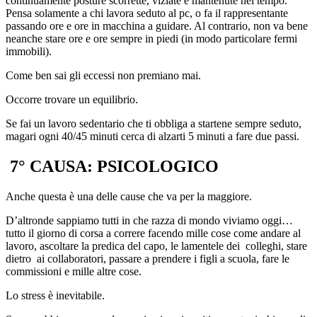
continuamente posture scorrette, viziate e mantenute nel tempo.
Pensa solamente a chi lavora seduto al pc, o fa il rappresentante
passando ore e ore in macchina a guidare. Al contrario, non va bene
neanche stare ore e ore sempre in piedi (in modo particolare fermi
immobili).
Come ben sai gli eccessi non premiano mai.
Occorre trovare un equilibrio.
Se fai un lavoro sedentario che ti obbliga a startene sempre seduto,
magari ogni 40/45 minuti cerca di alzarti 5 minuti a fare due passi.
7° CAUSA: PSICOLOGICO
Anche questa è una delle cause che va per la maggiore.
D’altronde sappiamo tutti in che razza di mondo viviamo oggi…
tutto il giorno di corsa a correre facendo mille cose come andare al
lavoro, ascoltare la predica del capo, le lamentele dei
colleghi, stare
dietro
ai collaboratori, passare a prendere i figli a scuola, fare le
commissioni e mille altre cose.
Lo stress è inevitabile.