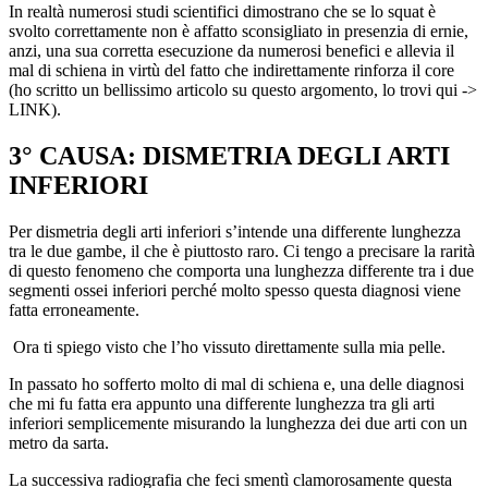
In realtà numerosi studi scientifici dimostrano che se lo squat è
svolto correttamente non è affatto sconsigliato in presenzia di ernie,
anzi, una sua corretta esecuzione da numerosi benefici e allevia il
mal di schiena in virtù del fatto che indirettamente rinforza il core
(ho scritto un bellissimo articolo su questo argomento, lo trovi qui ->
LINK).
3° CAUSA: DISMETRIA DEGLI ARTI
INFERIORI
Per dismetria degli arti inferiori s’intende una differente lunghezza
tra le due gambe, il che è piuttosto raro. Ci tengo a precisare la rarità
di questo fenomeno che comporta una lunghezza differente tra i due
segmenti ossei inferiori perché molto spesso questa diagnosi viene
fatta erroneamente.
Ora ti spiego visto che l’ho vissuto direttamente sulla mia pelle.
In passato ho sofferto molto di mal di schiena e, una delle diagnosi
che mi fu fatta era appunto una differente lunghezza tra gli arti
inferiori semplicemente misurando la lunghezza dei due arti con un
metro da sarta.
La successiva radiografia che feci smentì clamorosamente questa