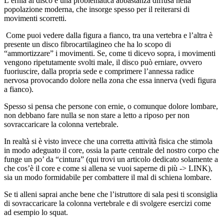
L’ernia al disco è una problematica abbastanza diffusa nella
popolazione moderna, che insorge spesso per il reiterarsi di
movimenti scorretti.
Come puoi vedere dalla figura a fianco, tra una vertebra e l’altra è
presente un disco fibrocartilagineo che ha lo scopo di
“ammortizzare” i movimenti. Se, come ti dicevo sopra, i movimenti
vengono ripetutamente svolti male, il disco può erniare, ovvero
fuoriuscire, dalla propria sede e comprimere l’annessa radice
nervosa provocando dolore nella zona che essa innerva (vedi figura
a fianco).
Spesso si pensa che persone con ernie, o comunque dolore lombare,
non debbano fare nulla se non stare a letto a riposo per non
sovraccaricare la colonna vertebrale.
In realtà si è visto invece che una corretta attività fisica che stimola
in modo adeguato il core, ossia la parte centrale del nostro corpo che
funge un po’ da “cintura” (qui trovi un articolo dedicato solamente a
che cos’è il core e come si allena se vuoi saperne di più -> LINK),
sia un modo formidabile per combattere il mal di schiena lombare.
Se ti alleni saprai anche bene che l’istruttore di sala pesi ti sconsiglia
di sovraccaricare la colonna vertebrale e di svolgere esercizi come
ad esempio lo squat.