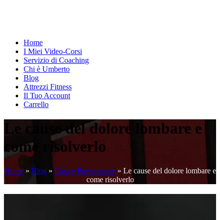
Home
I Miei Video-Corsi
Servizio di Coaching
Chi è Umberto
Blog
Attrezzi Fitness
Il Tuo Account
Carrello
Le cause del dolore lombare e
come risolverlo
Home
»
Blog
»
Cura e Prevenzione
»
Le cause del dolore lombare e
come risolverlo