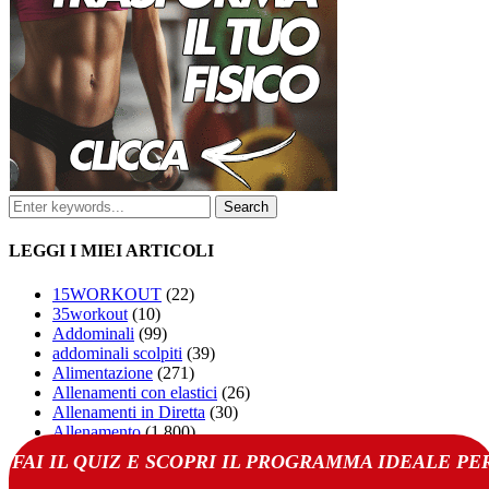
LEGGI I MIEI ARTICOLI
15WORKOUT
(22)
35workout
(10)
Addominali
(99)
addominali scolpiti
(39)
Alimentazione
(271)
Allenamenti con elastici
(26)
Allenamenti in Diretta
(30)
Allenamento
(1.800)
Allenamento aerobico
(16)
FAI IL QUIZ E SCOPRI IL PROGRAMMA IDEALE PE
Allenamento Braccia
(9)