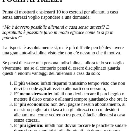
Prima di mostrarti e spiegarti 10 top esercizi per allenarti a casa
senza attrezzi voglio rispondere a una domanda:
“
Ma è davvero possibile allenarsi a casa senza attrezzi? E
soprattutto è possibile farlo in modo efficace come lo si fa in
palestra?”
La risposta è assolutamente sì, ma è più difficile perché devi avere
una gran auto-disciplina visto che non c’è nessuno che ti motiva.
Se pensi di essere una persona indisciplinata allora te lo sconsiglio
vivamente, ma se al contrario pensi di essere disciplinato guarda
questi 4 enormi vantaggi dell’allenarsi a casa da solo:
È più veloce:
infatti risparmi tantissimo tempo visto che non
devi far code agli attrezzi o alternarti con nessuno;
E’ meno stressante:
infatti non devi cercare il parcheggio o
mettere il disco orario e allenarti sempre guardando che ora è;
E’ più economico:
non devi pagare nessun abbonamento, al
massimo pagherai di tasca tua gli attrezzi con cui desideri
allenarti ma, come vedremo tra poco, è facile allenarsi a casa
senza attrezzi.
E’ più igienico:
infatti non dovrai toccare le panchette sudate
dove si sono appoggiati gli altri utenti, né dovrai respirare