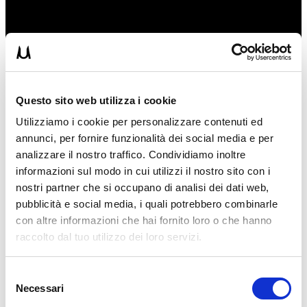
Questo sito web utilizza i cookie
Afferra la sbarra ad una larghezza poco più ampia delle spalle;
Inclina il tuo corpo e mantienilo rigido come nella posizione
Utilizziamo i cookie per personalizzare contenuti ed
di plank;
annunci, per fornire funzionalità dei social media e per
Espira dalla bocca e porta il petto a toccare la sbarra;
analizzare il nostro traffico. Condividiamo inoltre
Inspira dal naso e riabbassati lentamente senza perdere
l’allineamento del corpo;
informazioni sul modo in cui utilizzi il nostro sito con i
Esegui 10/12 ripetizioni;
nostri partner che si occupano di analisi dei dati web,
Ripeti 3-4 serie
pubblicità e social media, i quali potrebbero combinarle
Questo è un ottimo esercizio per lavorare tutta la muscolatura di
con altre informazioni che hai fornito loro o che hanno
tirata della parte superiore del corpo (dorsali, bicipiti, ecc…)
raccolto dal tuo utilizzo dei loro servizi.
Se per allenarti non hai a disposizione una sbarra bassa (molto più
semplice è trovarla in un parco, in palestra invece puoi sfruttare il
Selezione
multipower) puoi arrangiarti in questo modo:
Necessari
del
Prendi 2 sedie e un manico di scopa ed esegui l’esercizio