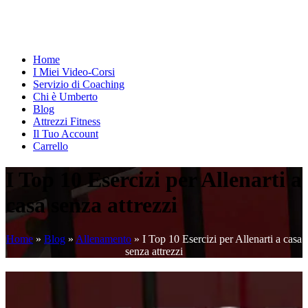
Home
I Miei Video-Corsi
Servizio di Coaching
Chi è Umberto
Blog
Attrezzi Fitness
Il Tuo Account
Carrello
I Top 10 Esercizi per Allenarti a
casa senza attrezzi
Home
»
Blog
»
Allenamento
»
I Top 10 Esercizi per Allenarti a casa
senza attrezzi