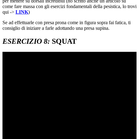
per mettere su dorsali incredibili (ho scritto anche un articolo su
come fare massa con gli esercizi fondamentali della pesistica, lo trovi
qui ->
LINK
)
Se ad effettuarle con presa prona come in figura sopra fai fatica, ti
consiglio di iniziare a farle adottando una presa supina.
ESERCIZIO 8:
SQUAT