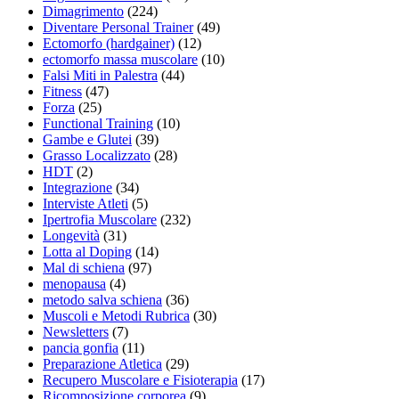
Dimagrimento
(224)
Diventare Personal Trainer
(49)
Ectomorfo (hardgainer)
(12)
ectomorfo massa muscolare
(10)
Falsi Miti in Palestra
(44)
Fitness
(47)
Forza
(25)
Functional Training
(10)
Gambe e Glutei
(39)
Grasso Localizzato
(28)
HDT
(2)
Integrazione
(34)
Interviste Atleti
(5)
Ipertrofia Muscolare
(232)
Longevità
(31)
Lotta al Doping
(14)
Mal di schiena
(97)
menopausa
(4)
metodo salva schiena
(36)
Muscoli e Metodi Rubrica
(30)
Newsletters
(7)
pancia gonfia
(11)
Preparazione Atletica
(29)
Recupero Muscolare e Fisioterapia
(17)
Ricomposizione corporea
(9)