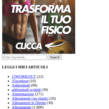
LEGGI I MIEI ARTICOLI
15WORKOUT
(22)
35workout
(10)
Addominali
(99)
addominali scolpiti
(39)
Alimentazione
(271)
Allenamenti con elastici
(26)
Allenamenti in Diretta
(30)
Allenamento
(1.800)