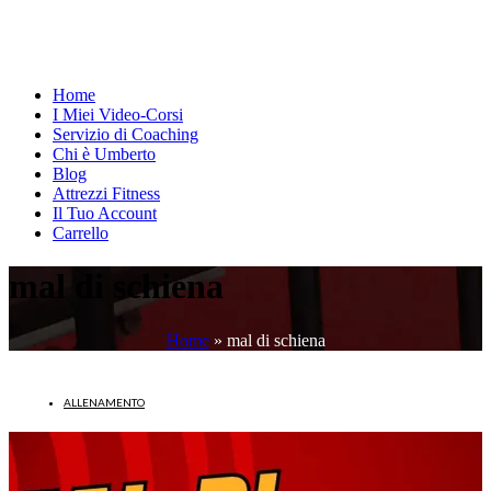
Home
I Miei Video-Corsi
Servizio di Coaching
Chi è Umberto
Blog
Attrezzi Fitness
Il Tuo Account
Carrello
mal di schiena
Home
»
mal di schiena
ALLENAMENTO