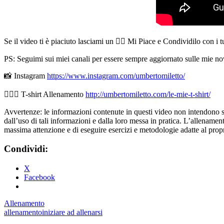
Se il video ti è piaciuto lasciami un 👍🏻 Mi Piace e Condividilo con i 
PS: Seguimi sui miei canali per essere sempre aggiornato sulle mie nov
📸 Instagram
https://www.instagram.com/umbertomiletto/
🏋🏻‍♂️ T-shirt Allenamento
http://umbertomiletto.com/le-mie-t-shirt/
Avvertenze: le informazioni contenute in questi video non intendono sost
dall’uso di tali informazioni e dalla loro messa in pratica. L’allenamento
massima attenzione e di eseguire esercizi e metodologie adatte al propri
Condividi:
X
Facebook
Allenamento
allenamento
iniziare ad allenarsi