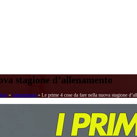
uova stagione d’allenamento
Blog
»
Allenamento
»
Le prime 4 cose da fare nella nuova stagione d’a