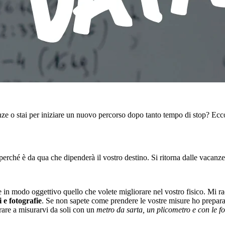
ze o stai per iniziare un nuovo percorso dopo tanto tempo di stop? Ecc
 perché è da qua che dipenderà il vostro destino. Si ritorna dalle vacanz
e in modo oggettivo quello che volete migliorare nel vostro fisico. Mi 
 e fotografie
. Se non sapete come prendere le vostre misure ho prepar
arare a misurarvi da soli con un
metro da sarta, un plicometro e con le fo