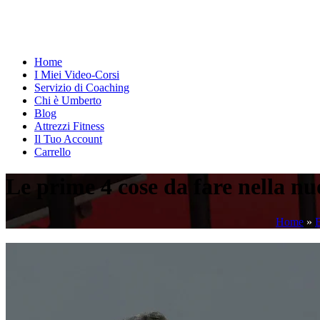
Home
I Miei Video-Corsi
Servizio di Coaching
Chi è Umberto
Blog
Attrezzi Fitness
Il Tuo Account
Carrello
Le prime 4 cose da fare nella n
Home
»