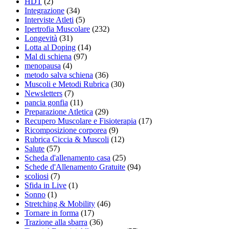
HDT
(2)
Integrazione
(34)
Interviste Atleti
(5)
Ipertrofia Muscolare
(232)
Longevità
(31)
Lotta al Doping
(14)
Mal di schiena
(97)
menopausa
(4)
metodo salva schiena
(36)
Muscoli e Metodi Rubrica
(30)
Newsletters
(7)
pancia gonfia
(11)
Preparazione Atletica
(29)
Recupero Muscolare e Fisioterapia
(17)
Ricomposizione corporea
(9)
Rubrica Ciccia & Muscoli
(12)
Salute
(57)
Scheda d'allenamento casa
(25)
Schede d'Allenamento Gratuite
(94)
scoliosi
(7)
Sfida in Live
(1)
Sonno
(1)
Stretching & Mobility
(46)
Tornare in forma
(17)
Trazione alla sbarra
(36)