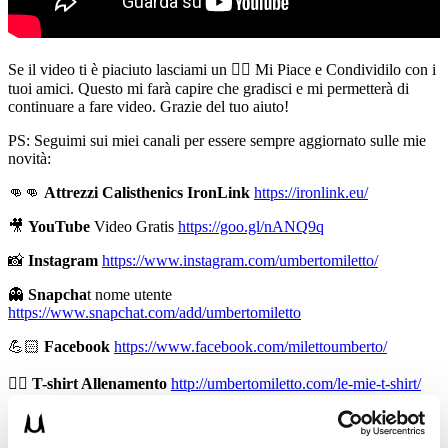
Se il video ti è piaciuto lasciami un 👍🏻 Mi Piace e Condividilo con i
tuoi amici. Questo mi farà capire che gradisci e mi permetterà di
continuare a fare video. Grazie del tuo aiuto!
PS: Seguimi sui miei canali per essere sempre aggiornato sulle mie
novità:
👊👊
Attrezzi Calisthenics IronLink
https://ironlink.eu/
🎥
YouTube
Video Gratis
https://goo.gl/nANQ9q
📸
Instagram
https://www.instagram.com/umbertomiletto/
👻
Snapcha
t nome utente
https://www.snapchat.com/add/umbertomiletto
💪🏻
Facebook
https://www.facebook.com/milettoumberto/
🏋🏻
T-shirt Allenamento
http://umbertomiletto.com/le-mie-t-shirt/
👕
Abbigliamento Burningate
http://shop.burningate.com/