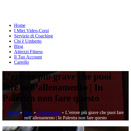
Home
I Miei Video-Corsi
Servizio di Coaching
Chi è Umberto
Blog
Attrezzi Fitness
Il Tuo Account
Carrello
L’errore più grave che puoi
fare nell’allenamento | In
Palestra non fare questo
Home
»
Blog
»
Allenamento
»
L’errore più grave che puoi fare
nell’allenamento | In Palestra non fare questo