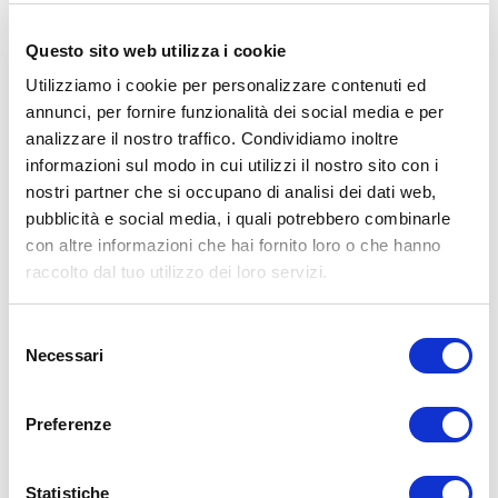
➡
http://www.il-personaltrainer.com
il Blog
di allenamento del
personal trainer Umberto Miletto
Questo sito web utilizza i cookie
Avvertenze: le informazioni contenute in questi video non intendono
sostituirsi in nessun modo a parere medico o di altri specialisti.
Utilizziamo i cookie per personalizzare contenuti ed
L’autore declina ogni responsabilità di effetti o di conseguenze
annunci, per fornire funzionalità dei social media e per
risultanti dall’uso di tali informazioni e dalla loro messa in pratica.
analizzare il nostro traffico. Condividiamo inoltre
L’allenamento con sovraccarichi, a corpo libero, con i kettlebell, con
il trx, e con altri attrezzi può causare infortuni, si consiglia pertanto
informazioni sul modo in cui utilizzi il nostro sito con i
di prestare la massima attenzione e di eseguire esercizi e
nostri partner che si occupano di analisi dei dati web,
metodologie adatte al proprio livello di forma. Consultare il proprio
pubblicità e social media, i quali potrebbero combinarle
medico di fiducia prima di intraprendere qualsiasi forma di attività
fisica o regime
con altre informazioni che hai fornito loro o che hanno
raccolto dal tuo utilizzo dei loro servizi.
Condividi:
X
Selezione
Facebook
Necessari
del
consenso
Allenamento
Preferenze
allenamento
ADD COMMENT
Statistiche