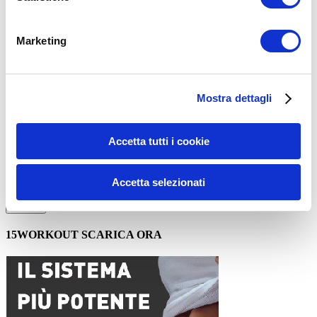
Commento
*
Marketing
Mostra dettagli
Nome
*
Accetta tutti i cookie
Email
*
Sito web
Accetta selezionati
15WORKOUT SCARICA ORA