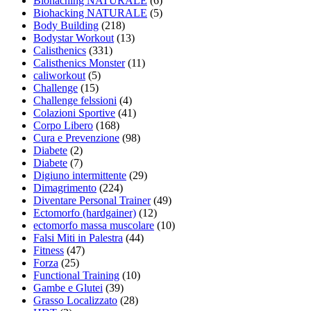
Biohaching NATURALE
(6)
Biohacking NATURALE
(5)
Body Building
(218)
Bodystar Workout
(13)
Calisthenics
(331)
Calisthenics Monster
(11)
caliworkout
(5)
Challenge
(15)
Challenge felssioni
(4)
Colazioni Sportive
(41)
Corpo Libero
(168)
Cura e Prevenzione
(98)
Diabete
(2)
Diabete
(7)
Digiuno intermittente
(29)
Dimagrimento
(224)
Diventare Personal Trainer
(49)
Ectomorfo (hardgainer)
(12)
ectomorfo massa muscolare
(10)
Falsi Miti in Palestra
(44)
Fitness
(47)
Forza
(25)
Functional Training
(10)
Gambe e Glutei
(39)
Grasso Localizzato
(28)