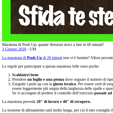
Maratona di Push Up: quante flessioni riesci a fare in 60 minuti?
3 Giugno 2020
- UM
La maratona di
Push Up
di 20 minuti
non vi è bastata? Allora provat
Le regole per partecipare a questa maratona folle sono poche:
Scaldatevi bene
Prendere
un foglio e una penna
dove segnare il numero di ripeti
Eseguite i push up con la
giusta tecnica
. Per essere certi di es
essere leggermente più ampia della larghezza delle spalle e qua
Se vi accorgete di perdere il controllo dell’esercizio
passate ad
La maratona prevede
20″ di lavoro e 40″ di recupero.
La sessione di allenamento sarà molto lunga, per cui il mio consiglio 