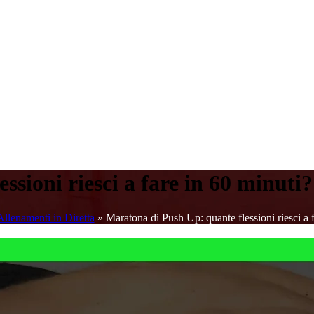
sioni riesci a fare in 60 minuti?
Allenamenti in Diretta
»
Maratona di Push Up: quante flessioni riesci a 