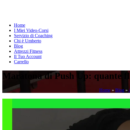
Home
I Miei Video-Corsi
Servizio di Coaching
Chi è Umberto
Blog
Attrezzi Fitness
Il Tuo Account
Carrello
Maratona di Push Up: quante fles
Home
»
Blog
»