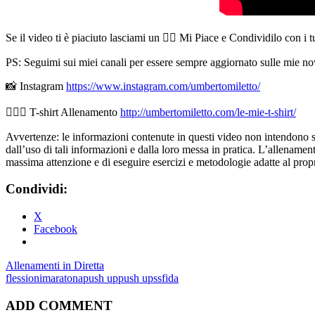
Se il video ti è piaciuto lasciami un 👍🏻 Mi Piace e Condividilo con i 
PS: Seguimi sui miei canali per essere sempre aggiornato sulle mie nov
📸 Instagram
https://www.instagram.com/umbertomiletto/
🏋🏻‍♂️ T-shirt Allenamento
http://umbertomiletto.com/le-mie-t-shirt/
Avvertenze: le informazioni contenute in questi video non intendono sost
dall’uso di tali informazioni e dalla loro messa in pratica. L’allenamento
massima attenzione e di eseguire esercizi e metodologie adatte al propri
Condividi:
X
Facebook
Allenamenti in Diretta
flessioni
maratona
push up
push ups
sfida
ADD COMMENT