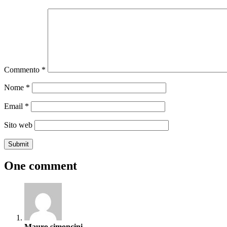
Commento
*
Nome
*
Email
*
Sito web
One comment
Mauro simoncini