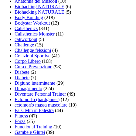
Anatomia dei Muscoli
(10)
Biohaching NATURALE
(6)
Biohacking NATURALE
(5)
Body Building
(218)
Bodystar Workout
(13)
Calisthenics
(331)
Calisthenics Monster
(11)
caliworkout
(5)
Challenge
(15)
Challenge felssioni
(4)
Colazioni Sportive
(41)
Corpo Libero
(168)
Cura e Prevenzione
(98)
Diabete
(2)
Diabete
(7)
Digiuno intermittente
(29)
Dimagrimento
(224)
Diventare Personal Trainer
(49)
Ectomorfo (hardgainer)
(12)
ectomorfo massa muscolare
(10)
Falsi Miti in Palestra
(44)
Fitness
(47)
Forza
(25)
Functional Training
(10)
Gambe e Glutei
(39)