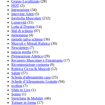
Grasso Localizzato
(28)
HDT
(2)
Integrazione
(34)
Interviste Atleti
(5)
Ipertrofia Muscolare
(232)
Longevità
(31)
Lotta al Doping
(14)
Mal di schiena
(97)
menopausa
(4)
metodo salva schiena
(36)
Muscoli e Metodi Rubrica
(30)
Newsletters
(7)
pancia gonfia
(11)
Preparazione Atletica
(29)
Recupero Muscolare e Fisioterapia
(17)
Ricomposizione corporea
(9)
Rubrica Ciccia & Muscoli
(12)
Salute
(57)
Scheda d'allenamento casa
(25)
Schede d'Allenamento Gratuite
(94)
scoliosi
(7)
Sfida in Live
(1)
Sonno
(1)
Stretching & Mobility
(46)
Tornare in forma
(17)