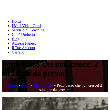
Home
I Miei Video-Corsi
Servizio di Coaching
Chi è Umberto
Blog
Attrezzi Fitness
Il Tuo Account
Carrello
Petto basso che non cresce! 2
strategie da provare!
Home
»
Blog
»
Allenamento
»
Petto basso che non cresce! 2
strategie da provare!