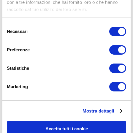
con altre informazioni che hai fornito loro o che hanno
raccolto dal tuo utilizzo dei loro servizi.
Commento
*
Selezione
Necessari
del
consenso
Preferenze
Nome
*
Statistiche
Email
*
Sito web
Marketing
15WORKOUT SCARICA ORA
Mostra dettagli
Accetta tutti i cookie