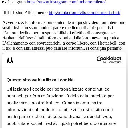
📸 Instagram
https://www.instagram.com/umbertomiletto/
🏋🏻‍♂️ T-shirt Allenamento
http://umbertomiletto.com/le-mie-t-shirt/
Avvertenze: le informazioni contenute in questi video non intendono
sostituirsi in nessun modo a parere medico o di altri specialisti.
L’autore declina ogni responsabilità di effetti o di conseguenze
risultanti dall’uso di tali informazioni e dalla loro messa in pratica.
L’allenamento con sovraccarichi, a corpo libero, con i kettlebell, con
il trx, e con altri attrezzi può causare infortuni, si consiglia pertanto
di prestare la massima attenzione e di eseguire esercizi e
metodologie adatte al proprio livello di forma. Consultare il proprio
medico di fiducia prima di intraprendere qualsiasi forma di attività
fisica o regime alimentare.
Condividi:
Questo sito web utilizza i cookie
Utilizziamo i cookie per personalizzare contenuti ed
X
annunci, per fornire funzionalità dei social media e per
Facebook
analizzare il nostro traffico. Condividiamo inoltre
informazioni sul modo in cui utilizzi il nostro sito con i
Allenamento
anatomia
panca piana
petto
pettorali
nostri partner che si occupano di analisi dei dati web,
pubblicità e social media, i quali potrebbero combinarle
ADD COMMENT