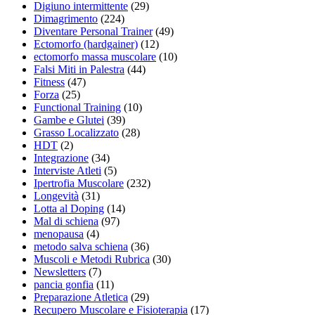
Digiuno intermittente
(29)
Dimagrimento
(224)
Diventare Personal Trainer
(49)
Ectomorfo (hardgainer)
(12)
ectomorfo massa muscolare
(10)
Falsi Miti in Palestra
(44)
Fitness
(47)
Forza
(25)
Functional Training
(10)
Gambe e Glutei
(39)
Grasso Localizzato
(28)
HDT
(2)
Integrazione
(34)
Interviste Atleti
(5)
Ipertrofia Muscolare
(232)
Longevità
(31)
Lotta al Doping
(14)
Mal di schiena
(97)
menopausa
(4)
metodo salva schiena
(36)
Muscoli e Metodi Rubrica
(30)
Newsletters
(7)
pancia gonfia
(11)
Preparazione Atletica
(29)
Recupero Muscolare e Fisioterapia
(17)