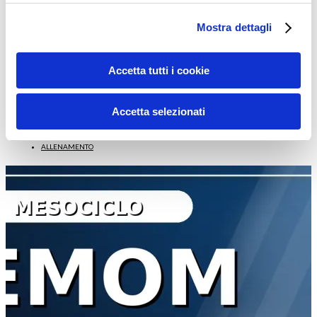
11/02/2026
Mostra dettagli
Allenamento 2 EMOM: 24 minuti “every minute” per
core, fiato e tono (con video su YouTube)
Accetta tutti i cookie
Se hai poco tempo ma vuoi un allenamento intenso, misurabile e
“senza scuse”, l’EMOM è una delle scelte più furbe:…
Accetta selezionati
Leggi tutto
ALLENAMENTO