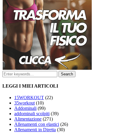
LEGGI I MIEI ARTICOLI
15WORKOUT
(22)
35workout
(10)
Addominali
(99)
addominali scolpiti
(39)
Alimentazione
(271)
Allenamenti con elastici
(26)
Allenamenti in Diretta
(30)