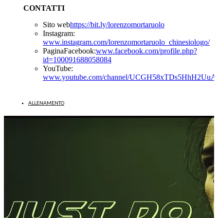
CONTATTI
Sito web
https://bit.ly/lorenzomortaruolo
Instagram:
www.instagram.com/lorenzomortaruolo_chinesiologo/
PaginaFacebook:
www.facebook.com/profile.php?
id=100091688058084
YouTube:
www.youtube.com/channel/UCGH58xTDs5HhH2Uu
ALLENAMENTO