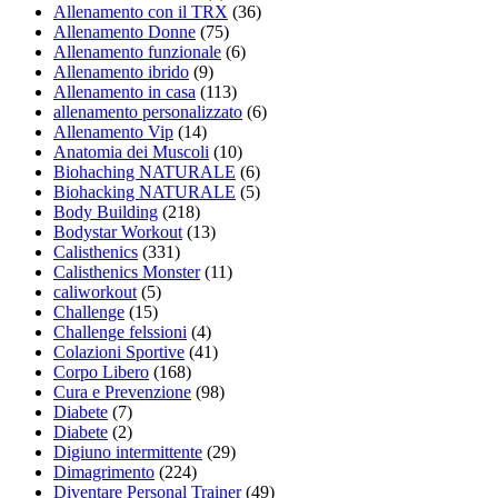
Allenamento con il TRX
(36)
Allenamento Donne
(75)
Allenamento funzionale
(6)
Allenamento ibrido
(9)
Allenamento in casa
(113)
allenamento personalizzato
(6)
Allenamento Vip
(14)
Anatomia dei Muscoli
(10)
Biohaching NATURALE
(6)
Biohacking NATURALE
(5)
Body Building
(218)
Bodystar Workout
(13)
Calisthenics
(331)
Calisthenics Monster
(11)
caliworkout
(5)
Challenge
(15)
Challenge felssioni
(4)
Colazioni Sportive
(41)
Corpo Libero
(168)
Cura e Prevenzione
(98)
Diabete
(7)
Diabete
(2)
Digiuno intermittente
(29)
Dimagrimento
(224)
Diventare Personal Trainer
(49)