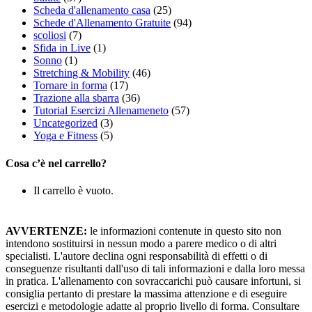
Scheda d'allenamento casa
(25)
Schede d'Allenamento Gratuite
(94)
scoliosi
(7)
Sfida in Live
(1)
Sonno
(1)
Stretching & Mobility
(46)
Tornare in forma
(17)
Trazione alla sbarra
(36)
Tutorial Esercizi Allenameneto
(57)
Uncategorized
(3)
Yoga e Fitness
(5)
Cosa c’è nel carrello?
Il carrello è vuoto.
AVVERTENZE:
le informazioni contenute in questo sito non
intendono sostituirsi in nessun modo a parere medico o di altri
specialisti. L'autore declina ogni responsabilità di effetti o di
conseguenze risultanti dall'uso di tali informazioni e dalla loro messa
in pratica. L'allenamento con sovraccarichi può causare infortuni, si
consiglia pertanto di prestare la massima attenzione e di eseguire
esercizi e metodologie adatte al proprio livello di forma. Consultare