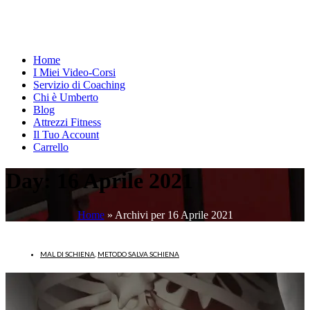
Home
I Miei Video-Corsi
Servizio di Coaching
Chi è Umberto
Blog
Attrezzi Fitness
Il Tuo Account
Carrello
Day:
16 Aprile 2021
Home
»
Archivi per 16 Aprile 2021
MAL DI SCHIENA
,
METODO SALVA SCHIENA