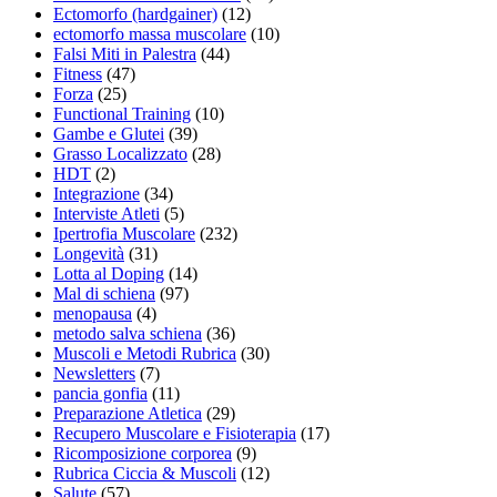
Ectomorfo (hardgainer)
(12)
ectomorfo massa muscolare
(10)
Falsi Miti in Palestra
(44)
Fitness
(47)
Forza
(25)
Functional Training
(10)
Gambe e Glutei
(39)
Grasso Localizzato
(28)
HDT
(2)
Integrazione
(34)
Interviste Atleti
(5)
Ipertrofia Muscolare
(232)
Longevità
(31)
Lotta al Doping
(14)
Mal di schiena
(97)
menopausa
(4)
metodo salva schiena
(36)
Muscoli e Metodi Rubrica
(30)
Newsletters
(7)
pancia gonfia
(11)
Preparazione Atletica
(29)
Recupero Muscolare e Fisioterapia
(17)
Ricomposizione corporea
(9)
Rubrica Ciccia & Muscoli
(12)
Salute
(57)