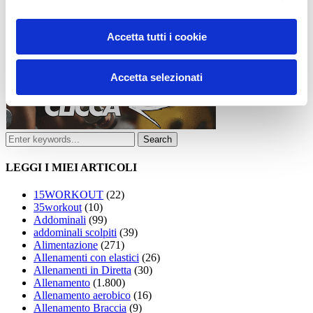
Accetta tutti i cookie
Accetta selezionati
LEGGI I MIEI ARTICOLI
15WORKOUT
(22)
35workout
(10)
Addominali
(99)
addominali scolpiti
(39)
Alimentazione
(271)
Allenamenti con elastici
(26)
Allenamenti in Diretta
(30)
Allenamento
(1.800)
Allenamento aerobico
(16)
Allenamento Braccia
(9)