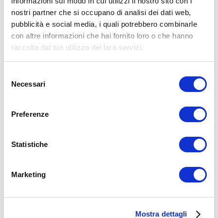
informazioni sul modo in cui utilizzi il nostro sito con i
nostri partner che si occupano di analisi dei dati web,
15WORKOUT SCARICA ORA
pubblicità e social media, i quali potrebbero combinarle
con altre informazioni che hai fornito loro o che hanno
raccolto dal tuo utilizzo dei loro servizi.
Selezione
Necessari
del
consenso
Preferenze
Statistiche
ALLENATI CON ME!
Marketing
Mostra dettagli