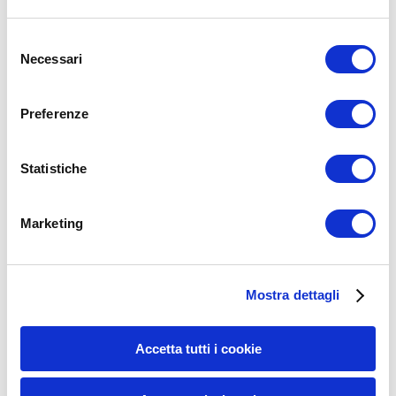
Selezione
Necessari
del
consenso
Preferenze
Statistiche
Marketing
Mostra dettagli
UM
19/04/2019
Accetta tutti i cookie
🍔🍟SGARRARE o NON SGARRARE in un percorso di