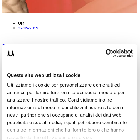
UM
27/05/2019
❓Sgarro Alimentare: posso farlo sempre dopo gli
Allenamenti
Oggi voglio rispondere a un ragazzo che mi ha confessato di
allenarsi molto ma anche di sgarrare molto e mi…
Questo sito web utilizza i cookie
Leggi tutto
Utilizziamo i cookie per personalizzare contenuti ed
annunci, per fornire funzionalità dei social media e per
ALIMENTAZIONE
analizzare il nostro traffico. Condividiamo inoltre
informazioni sul modo in cui utilizzi il nostro sito con i
nostri partner che si occupano di analisi dei dati web,
pubblicità e social media, i quali potrebbero combinarle
con altre informazioni che hai fornito loro o che hanno
raccolto dal tuo utilizzo dei loro servizi.