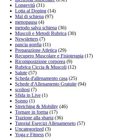
Longevità
(31)
Lotta al Doping
(14)
Mal di schiena
(97)
menopausa
(4)
metodo salva schiena
(36)
Muscoli e Metodi Rubrica
(30)
Newsletters
(7)
pancia gonfia
(11)
Preparazione Atletica
(29)
Recupero Muscolare e Fisioterapia
(17)
Ricomposizione corporea
(9)
Rubrica Ciccia & Muscoli
(12)
Salute
(57)
Scheda d'allenamento casa
(25)
Schede d'Allenamento Gratuite
(94)
scoliosi
(7)
Sfida in Live
(1)
Sonno
(1)
Stretching & Mobility
(46)
Tornare in forma
(17)
Trazione alla sbarra
(36)
Tutorial Esercizi Allenameneto
(57)
Uncategorized
(3)
Yoga e Fitness
(5)