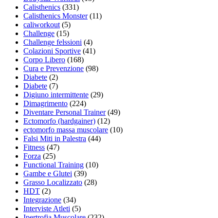
Calisthenics
(331)
Calisthenics Monster
(11)
caliworkout
(5)
Challenge
(15)
Challenge felssioni
(4)
Colazioni Sportive
(41)
Corpo Libero
(168)
Cura e Prevenzione
(98)
Diabete
(2)
Diabete
(7)
Digiuno intermittente
(29)
Dimagrimento
(224)
Diventare Personal Trainer
(49)
Ectomorfo (hardgainer)
(12)
ectomorfo massa muscolare
(10)
Falsi Miti in Palestra
(44)
Fitness
(47)
Forza
(25)
Functional Training
(10)
Gambe e Glutei
(39)
Grasso Localizzato
(28)
HDT
(2)
Integrazione
(34)
Interviste Atleti
(5)
Ipertrofia Muscolare
(232)