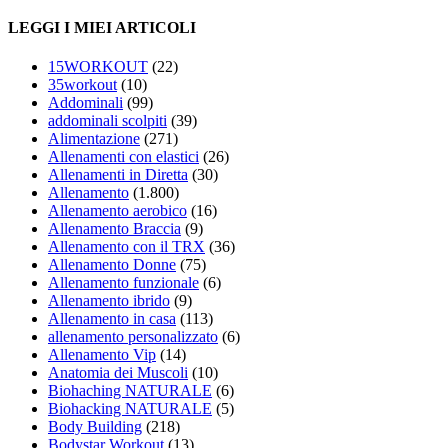
LEGGI I MIEI ARTICOLI
15WORKOUT
(22)
35workout
(10)
Addominali
(99)
addominali scolpiti
(39)
Alimentazione
(271)
Allenamenti con elastici
(26)
Allenamenti in Diretta
(30)
Allenamento
(1.800)
Allenamento aerobico
(16)
Allenamento Braccia
(9)
Allenamento con il TRX
(36)
Allenamento Donne
(75)
Allenamento funzionale
(6)
Allenamento ibrido
(9)
Allenamento in casa
(113)
allenamento personalizzato
(6)
Allenamento Vip
(14)
Anatomia dei Muscoli
(10)
Biohaching NATURALE
(6)
Biohacking NATURALE
(5)
Body Building
(218)
Bodystar Workout
(13)