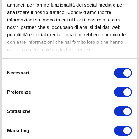
metodologie adatte al proprio livello di forma. Consultare il proprio
annunci, per fornire funzionalità dei social media e per
medico di fiducia prima di intraprendere qualsiasi forma di attività
analizzare il nostro traffico. Condividiamo inoltre
fisica o regime alimentare.
informazioni sul modo in cui utilizzi il nostro sito con i
Condividi:
nostri partner che si occupano di analisi dei dati web,
pubblicità e social media, i quali potrebbero combinarle
X
con altre informazioni che hai fornito loro o che hanno
Facebook
raccolto dal tuo utilizzo dei loro servizi.
Alimentazione
Selezione
allenamento
sgarrare
sgarro
Necessari
del
ADD COMMENT
consenso
Commento
*
Preferenze
Statistiche
Marketing