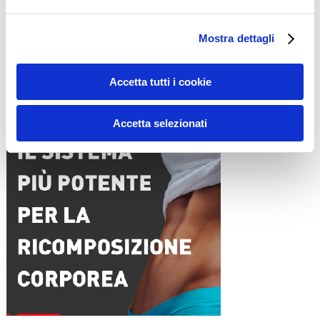
Nome
*
Email
*
Mostra dettagli
Sito web
Accetta tutti i cookie
15WORKOUT SCARICA ORA
Accetta selezionati