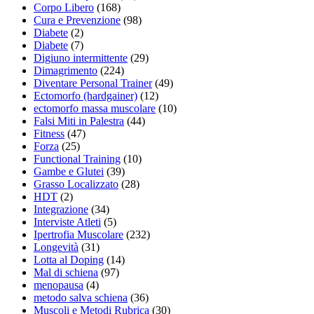
Corpo Libero
(168)
Cura e Prevenzione
(98)
Diabete
(2)
Diabete
(7)
Digiuno intermittente
(29)
Dimagrimento
(224)
Diventare Personal Trainer
(49)
Ectomorfo (hardgainer)
(12)
ectomorfo massa muscolare
(10)
Falsi Miti in Palestra
(44)
Fitness
(47)
Forza
(25)
Functional Training
(10)
Gambe e Glutei
(39)
Grasso Localizzato
(28)
HDT
(2)
Integrazione
(34)
Interviste Atleti
(5)
Ipertrofia Muscolare
(232)
Longevità
(31)
Lotta al Doping
(14)
Mal di schiena
(97)
menopausa
(4)
metodo salva schiena
(36)
Muscoli e Metodi Rubrica
(30)