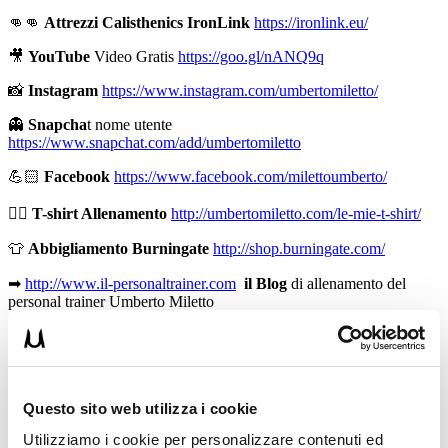
👊👊
Attrezzi Calisthenics IronLink
https://ironlink.eu/
🎥
YouTube
Video Gratis
https://goo.gl/nANQ9q
📸
Instagram
https://www.instagram.com/umbertomiletto/
👻
Snapcha
t nome utente
https://www.snapchat.com/add/umbertomiletto
💪🏻
Facebook
https://www.facebook.com/milettoumberto/
🏋🏻
T-shirt Allenamento
http://umbertomiletto.com/le-mie-t-shirt/
👕
Abbigliamento Burningate
http://shop.burningate.com/
➡
http://www.il-personaltrainer.com
il Blog
di allenamento del
personal trainer Umberto Miletto
Avvertenze: le informazioni contenute in questi video non intendono
sostituirsi in nessun modo a parere medico o di altri specialisti.
L’autore declina ogni responsabilità di effetti o di conseguenze
risultanti dall’uso di tali informazioni e dalla loro messa in pratica.
L’allenamento con sovraccarichi, a corpo libero, con i kettlebell, con
Questo sito web utilizza i cookie
il trx, e con altri attrezzi può causare infortuni, si consiglia pertanto
Utilizziamo i cookie per personalizzare contenuti ed
di prestare la massima attenzione e di eseguire esercizi e