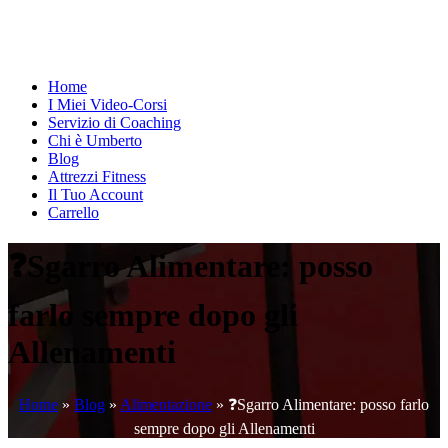
Home
I Miei Video-Corsi
Servizio di Coaching
Chi è Umberto
Blog
Attrezzi Fitness
Il Tuo Account
Carrello
❓Sgarro Alimentare: posso
farlo sempre dopo gli
Allenamenti
Home
»
Blog
»
Alimentazione
»
❓Sgarro Alimentare: posso farlo
sempre dopo gli Allenamenti