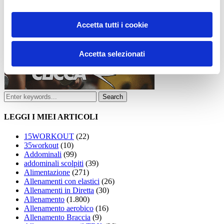
Accetta tutti i cookie
Accetta selezionati
LEGGI I MIEI ARTICOLI
15WORKOUT
(22)
35workout
(10)
Addominali
(99)
addominali scolpiti
(39)
Alimentazione
(271)
Allenamenti con elastici
(26)
Allenamenti in Diretta
(30)
Allenamento
(1.800)
Allenamento aerobico
(16)
Allenamento Braccia
(9)