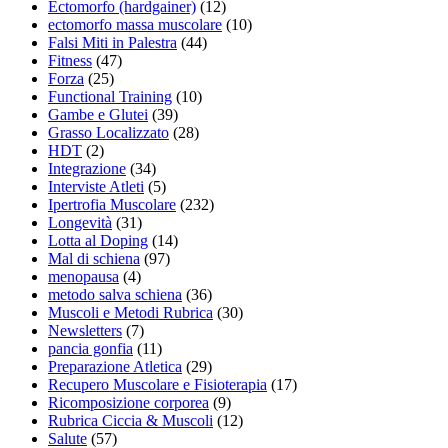
Ectomorfo (hardgainer)
(12)
ectomorfo massa muscolare
(10)
Falsi Miti in Palestra
(44)
Fitness
(47)
Forza
(25)
Functional Training
(10)
Gambe e Glutei
(39)
Grasso Localizzato
(28)
HDT
(2)
Integrazione
(34)
Interviste Atleti
(5)
Ipertrofia Muscolare
(232)
Longevità
(31)
Lotta al Doping
(14)
Mal di schiena
(97)
menopausa
(4)
metodo salva schiena
(36)
Muscoli e Metodi Rubrica
(30)
Newsletters
(7)
pancia gonfia
(11)
Preparazione Atletica
(29)
Recupero Muscolare e Fisioterapia
(17)
Ricomposizione corporea
(9)
Rubrica Ciccia & Muscoli
(12)
Salute
(57)