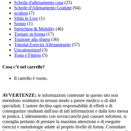
Scheda d'allenamento casa
(25)
Schede d'Allenamento Gratuite
(94)
scoliosi
(7)
Sfida in Live
(1)
Sonno
(1)
Stretching & Mobility
(46)
Tornare in forma
(17)
Trazione alla sbarra
(36)
Tutorial Esercizi Allenameneto
(57)
Uncategorized
(3)
Yoga e Fitness
(5)
Cosa c’è nel carrello?
Il carrello è vuoto.
AVVERTENZE:
le informazioni contenute in questo sito non
intendono sostituirsi in nessun modo a parere medico o di altri
specialisti. L'autore declina ogni responsabilità di effetti o di
conseguenze risultanti dall'uso di tali informazioni e dalla loro messa
in pratica. L'allenamento con sovraccarichi può causare infortuni, si
consiglia pertanto di prestare la massima attenzione e di eseguire
esercizi e metodologie adatte al proprio livello di forma. Consultare