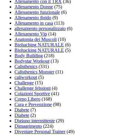
Allenamento con il TRX
(36)
Allenamento Donne
(75)
Allenamento funzionale
(6)
Allenamento ibrido
(9)
Allenamento in casa
(113)
allenamento personalizzato
(6)
Allenamento Vip
(14)
Anatomia dei Muscoli
(10)
Biohaching NATURALE
(6)
Biohacking NATURALE
(5)
Body Building
(218)
Bodystar Workout
(13)
Calisthenics
(331)
Calisthenics Monster
(11)
caliworkout
(5)
Challenge
(15)
Challenge felssioni
(4)
Colazioni Sportive
(41)
Corpo Libero
(168)
Cura e Prevenzione
(98)
Diabete
(7)
Diabete
(2)
Digiuno intermittente
(29)
Dimagrimento
(224)
Diventare Personal Trainer
(49)