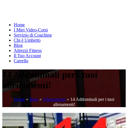
Home
I Miei Video-Corsi
Servizio di Coaching
Chi è Umberto
Blog
Attrezzi Fitness
Il Tuo Account
Carrello
14 Addominali per i tuoi
allenamenti!
Home
»
Blog
»
Allenamento
»
14 Addominali per i tuoi
allenamenti!