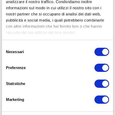
analizzare il nostro traffico. Condividiamo inoltre
X
informazioni sul modo in cui utilizzi il nostro sito con i
Facebook
nostri partner che si occupano di analisi dei dati web,
pubblicità e social media, i quali potrebbero combinarle
Allenamento
Calisthenics
Corpo Libero
con altre informazioni che hai fornito loro o che hanno
addominali
allenamento
miletto
raccolto dal tuo utilizzo dei loro servizi.
ADD COMMENT
Selezione
Commento
*
Necessari
del
consenso
Preferenze
Statistiche
Nome
*
Email
*
Marketing
Sito web