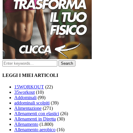
LEGGI I MIEI ARTICOLI
15WORKOUT
(22)
35workout
(10)
Addominali
(99)
addominali scolpiti
(39)
Alimentazione
(271)
Allenamenti con elastici
(26)
Allenamenti in Diretta
(30)
Allenamento
(1.800)
Allenamento aerobico
(16)