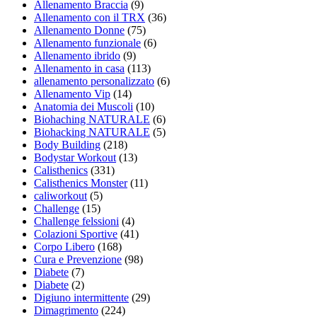
Allenamento Braccia
(9)
Allenamento con il TRX
(36)
Allenamento Donne
(75)
Allenamento funzionale
(6)
Allenamento ibrido
(9)
Allenamento in casa
(113)
allenamento personalizzato
(6)
Allenamento Vip
(14)
Anatomia dei Muscoli
(10)
Biohaching NATURALE
(6)
Biohacking NATURALE
(5)
Body Building
(218)
Bodystar Workout
(13)
Calisthenics
(331)
Calisthenics Monster
(11)
caliworkout
(5)
Challenge
(15)
Challenge felssioni
(4)
Colazioni Sportive
(41)
Corpo Libero
(168)
Cura e Prevenzione
(98)
Diabete
(7)
Diabete
(2)
Digiuno intermittente
(29)
Dimagrimento
(224)