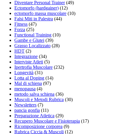
Diventare Personal Trainer
(49)
Ectomorfo (hardgainer)
(12)
ectomorfo massa muscolare
(10)
Falsi Miti in Palestra
(44)
Fitness
(47)
Forza
(25)
Functional Training
(10)
Gambe e Glutei
(39)
Grasso Localizzato
(28)
HDT
(2)
Integrazione
(34)
Interviste Atleti
(5)
Ipertrofia Muscolare
(232)
Longevità
(31)
Lotta al Doping
(14)
Mal di schiena
(97)
menopausa
(4)
metodo salva schiena
(36)
Muscoli e Metodi Rubrica
(30)
Newsletters
(7)
pancia gonfia
(11)
Preparazione Atletica
(29)
Recupero Muscolare e Fisioterapia
(17)
Ricomposizione corporea
(9)
Rubrica Ciccia & Muscoli
(12)