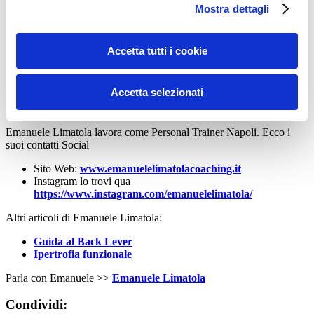
Mostra dettagli
globali
di rinforzo degli addominali, come
tenute isometriche ed
anche dinamiche
che vanno a lavorare su tutto il distretto del
“Core”
e lo rinforzano.
Accetta tutti i cookie
Prima di azzardare esercizi a caso, rischiando di avere conseguenze
negative, chiedete consiglio ad un professionista: questa è
sicuramente la migliore strada da intraprendere per raggiungere la
Accetta selezionati
tanto desiderata “tartaruga”!
Emanuele Limatola lavora come Personal Trainer Napoli. Ecco i
suoi contatti Social
Sito Web:
www.emanuelelimatolacoaching.it
Instagram lo trovi qua
https://www.instagram.com/emanuelelimatola/
Altri articoli di Emanuele Limatola:
Guida al Back Lever
Ipertrofia funzionale
Parla con Emanuele >>
Emanuele Limatola
Condividi: