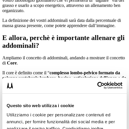
vostro fabbisogno giornaliero che vi permetterà di “tagliare” via del
grasso e usarlo a scopo energetico, attraverso un allenamento ben
organizzato.
La definizione dei vostri addominali sarà data dalla percentuale di
massa grassa presente, come potete apprendere dall’immagine.
E allora, perchè è importante allenare gli
addominali?
Ampliamo il concetto di addominali, andando a mostrare il concetto
di
Core
.
Il core è definito come il “
complesso lombo-pelvico formato da
colonna vertebrale lombare, bacino, articolazione dell’anca e da
tutti i muscoli che producono o limitano i movimenti di questi
segmenti
” (Wilson).
La stabilità del Core è indispensabile per le performance atletiche ma
anche per i gesti della vita quotidiana, perché da sostegno alla
Questo sito web utilizza i cookie
colonna vertebrale, migliora la postura, riduce l’iperlordosi lombare
(nel caso in cui sia presente) e amplifica la stabilità dell’intera catena
Utilizziamo i cookie per personalizzare contenuti ed
cinetica.
annunci, per fornire funzionalità dei social media e per
analizzare il nostro traffico. Condividiamo inoltre
Avrete di sicuro tanti riscontri positivi negli sport che prevedono