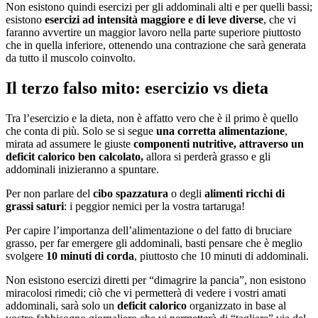
Non esistono quindi esercizi per gli addominali alti e per quelli bassi;
esistono
esercizi ad intensità maggiore e di leve diverse
, che vi
faranno avvertire un maggior lavoro nella parte superiore piuttosto
che in quella inferiore, ottenendo una contrazione che sarà generata
da tutto il muscolo coinvolto.
Il terzo falso mito: esercizio vs dieta
Tra l’esercizio e la dieta, non è affatto vero che è il primo è quello
che conta di più. Solo se si segue
una corretta alimentazione
,
mirata ad assumere le giuste
componenti nutritive, attraverso un
deficit calorico ben calcolato,
allora si perderà grasso e gli
addominali inizieranno a spuntare.
Per non parlare del
cibo spazzatura
o degli
alimenti ricchi di
grassi saturi
: i peggior nemici per la vostra tartaruga!
Per capire l’importanza dell’alimentazione o del fatto di bruciare
grasso, per far emergere gli addominali, basti pensare che è meglio
svolgere
10 minuti di corda
, piuttosto che 10 minuti di addominali.
Non esistono esercizi diretti per “dimagrire la pancia”, non esistono
miracolosi rimedi; ciò che vi permetterà di vedere i vostri amati
addominali, sarà solo un
deficit calorico
organizzato in base al