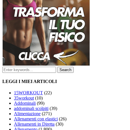
LEGGI I MIEI ARTICOLI
15WORKOUT
(22)
35workout
(10)
Addominali
(99)
addominali scolpiti
(39)
Alimentazione
(271)
Allenamenti con elastici
(26)
Allenamenti in Diretta
(30)
Allenamento
(1.800)