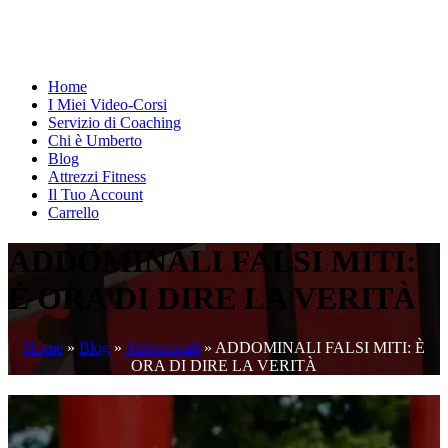
Home
I Miei Video-Corsi
Servizio di Coaching
Chi è Umberto
Blog
Attrezzi Fitness
Il Tuo Account
Carrello
ADDOMINALI FALSI MITI:
È ORA DI DIRE LA VERITÀ
Home
»
Blog
»
Addominali
»
ADDOMINALI FALSI MITI: È
ORA DI DIRE LA VERITÀ