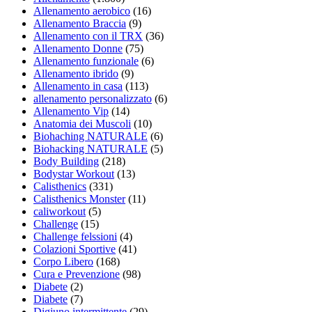
Allenamento aerobico
(16)
Allenamento Braccia
(9)
Allenamento con il TRX
(36)
Allenamento Donne
(75)
Allenamento funzionale
(6)
Allenamento ibrido
(9)
Allenamento in casa
(113)
allenamento personalizzato
(6)
Allenamento Vip
(14)
Anatomia dei Muscoli
(10)
Biohaching NATURALE
(6)
Biohacking NATURALE
(5)
Body Building
(218)
Bodystar Workout
(13)
Calisthenics
(331)
Calisthenics Monster
(11)
caliworkout
(5)
Challenge
(15)
Challenge felssioni
(4)
Colazioni Sportive
(41)
Corpo Libero
(168)
Cura e Prevenzione
(98)
Diabete
(2)
Diabete
(7)
Digiuno intermittente
(29)