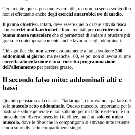
Certamente, questi possono essere utili, ma non ha senso svolgerli se
non si effettuano anche degli
esercizi anaerobici e/o di cardio
.
Il primo obiettivo
, infatti, deve essere quello di fare attività fisica
con
esercizi multi-articolari
e fondamentali per
costruire una
buona massa muscolare
che ci permetterà di andare a bruciare più
grasso e contemporaneamente anche lavorare sugli addominali.
Ciò significa che
non serve
assolutamente a nulla svolgere
200
addominali al giorno
, ma neanche 100, se poi non si lavora su una
corretta alimentazione e una
corretta programmazione
dell’allenamento
per perdere grasso.
Il secondo falso mito: addominali alti e
bassi
Quando pensiamo alla classica “tartaruga”, ci troviamo a parlare del
solo
muscolo retto addominale
. Questo muscolo, importante per la
postura e salute generale e non soltanto per un fattore estetico, è un
muscolo con diverse inserzioni tendinee, ma è un
solo ed unico
muscolo,
dove le fibre che lo compongono si attivano tutte insieme
e non sono divise in compartimenti singoli.