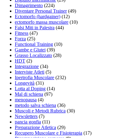
Dimagrimento
(224)
Diventare Personal Trainer
(49)
Ectomorfo (hardgainer)
(12)
ectomorfo massa muscolare
(10)
Falsi Miti in Palestra
(44)
Fitness
(47)
Forza
(25)
Functional Training
(10)
Gambe e Glutei
(39)
Grasso Localizzato
(28)
HDT
(2)
Integrazione
(34)
Interviste Atleti
(5)
Ipertrofia Muscolare
(232)
Longevità
(31)
Lotta al Doping
(14)
Mal di schiena
(97)
menopausa
(4)
metodo salva schiena
(36)
Muscoli e Metodi Rubrica
(30)
Newsletters
(7)
pancia gonfia
(11)
Preparazione Atletica
(29)
Recupero Muscolare e Fisioterapia
(17)