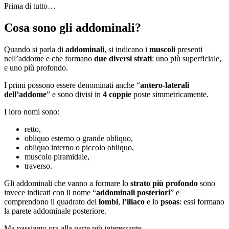
Prima di tutto…
Cosa sono gli addominali?
Quando si parla di
addominali
, si indicano i
muscoli
presenti
nell’addome e che formano
due diversi strati
: uno più superficiale,
e uno più profondo.
I primi possono essere denominati anche “
antero-laterali
dell’addome
” e sono divisi in
4 coppie
poste simmetricamente.
I loro nomi sono:
retto,
obliquo esterno o grande obliquo,
obliquo interno o piccolo obliquo,
muscolo piramidale,
traverso.
Gli addominali che vanno a formare lo
strato più profondo
sono
invece indicati con il nome “
addominali posteriori
” e
comprendono il quadrato dei
lombi
,
l’iliaco
e lo
psoas
: essi formano
la parete addominale posteriore.
Ma passiamo ora alla parte più interessante.