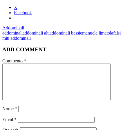
X
Facebook
Addominali
addominali
addominali alti
addominali bassi
emanuele limatola
falsi
miti addominali
ADD COMMENT
Commento
*
Nome
*
Email
*