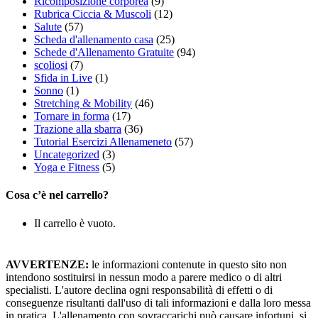
Ricomposizione corporea
(9)
Rubrica Ciccia & Muscoli
(12)
Salute
(57)
Scheda d'allenamento casa
(25)
Schede d'Allenamento Gratuite
(94)
scoliosi
(7)
Sfida in Live
(1)
Sonno
(1)
Stretching & Mobility
(46)
Tornare in forma
(17)
Trazione alla sbarra
(36)
Tutorial Esercizi Allenameneto
(57)
Uncategorized
(3)
Yoga e Fitness
(5)
Cosa c’è nel carrello?
Il carrello è vuoto.
AVVERTENZE:
le informazioni contenute in questo sito non
intendono sostituirsi in nessun modo a parere medico o di altri
specialisti. L'autore declina ogni responsabilità di effetti o di
conseguenze risultanti dall'uso di tali informazioni e dalla loro messa
in pratica. L'allenamento con sovraccarichi può causare infortuni, si