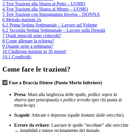
3
Test Trazioni alla Sbarra al Petto – UOMO
4
Test Trazioni alla Sbarra al Mento – UOMO
5
Test Trazioni con Impugnatura Inversa – DONNA
6
Metodo trazioni 2x
6.1
Prima Seduta Settimanale – Lavoro sul Volume
6.2
Seconda Seduta Settimanale – Lavoro sulla Densità
7
Quali muscoli sono coinvolti?
8
Come allenare la schiena?
9
Quante serie a settimana?
10
Challenge trazioni in 30 giorni!
10.1
Condividi:
Come fare le trazioni?
1️⃣ Fase a Braccia Distese (Punto Morto Inferiore)
Presa
: Mani alla larghezza delle spalle,
pollice sopra la
sbarra
(per principianti) o
pollice avvolto
(per chi punta al
muscle-up).
Scapole
: Attivate e depresse (spalle
lontane dalle orecchie
).
Errore da evitare
: Lasciare le spalle “incollate” alle orecchie
→ instabilità e minor reclutamento del dorsale.