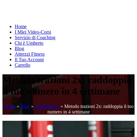
Home
I Miei Video-Corsi
Servizio di Coaching
Chi è Umberto
Blog
Attrezzi Fitness
Il Tuo Account
Carrello
Metodo trazioni 2x: raddoppia
il tuo numero in 4 settimane
Home
»
Blog
»
Allenamento
»
Metodo trazioni 2x: raddoppia il tuo
numero in 4 settimane