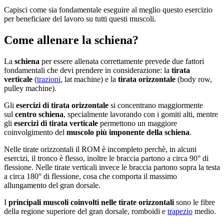
Capisci come sia fondamentale eseguire al meglio questo esercizio
per beneficiare del lavoro su tutti questi muscoli.
Come allenare la schiena?
La
schiena
per essere allenata correttamente prevede due fattori
fondamentali che devi prendere in considerazione: la
tirata
verticale
(
trazioni
, lat machine) e la
tirata orizzontale
(body row,
pulley machine).
Gli
esercizi di tirata orizzontale
si concentrano maggiormente
sul
centro schiena
, specialmente lavorando con i gomiti alti, mentre
gli
esercizi di tirata verticale
permettono un maggiore
coinvolgimento del
muscolo più imponente della schiena
.
Nelle tirate orizzontali il ROM è incompleto perchè, in alcuni
esercizi, il tronco è flesso, inoltre le braccia partono a circa 90° di
flessione. Nelle tirate verticali invece le braccia partono sopra la testa
a circa 180° di flessione, cosa che comporta il massimo
allungamento del gran dorsale.
I
principali muscoli coinvolti nelle tirate orizzontali
sono le fibre
della regione superiore del gran dorsale, romboidi e
trapezio
medio.