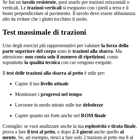
Se hai un
tavolo resistente
, puoi usarlo per trazioni orizzontali o
verticali. Le
trazioni verticali
si eseguono con i piedi a terra e il
busto perpendicolare al pavimento. Il tavolo deve essere abbastanza
alto da evitare che i glutei tocchino il suolo.
Test massimale di trazioni
Uno degli esercizi più rappresentativi per valutare
la forza della
parte superiore del corpo
sono le
trazioni alla sbarra
. Ma
attenzione:
non conta solo il numero di ripetizioni
, conta
soprattutto
la qualità tecnica
con cui vengono eseguite.
Il
test delle trazioni alla sbarra al petto
è utile per:
Capire il tuo
livello attuale
Monitorare i
progressi nel tempo
Lavorare in modo mirato sulle tue
debolezze
Capire quanto sei forte anche nel
ROM finale
Consiglio: se vuoi analizzare anche la tua
esplosività e tirata finale
,
prova a fare
il test al petto
, e dopo
2-3 giorni
anche quello
al
mento
. Se, ad esempio, riesci a fare solo 2 trazioni al petto ma 8 al