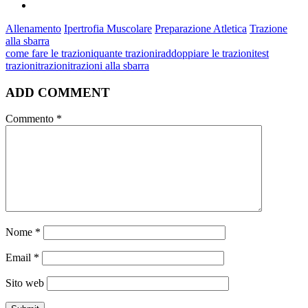
Allenamento
Ipertrofia Muscolare
Preparazione Atletica
Trazione
alla sbarra
come fare le trazioni
quante trazioni
raddoppiare le trazioni
test
trazioni
trazioni
trazioni alla sbarra
ADD COMMENT
Commento
*
Nome
*
Email
*
Sito web