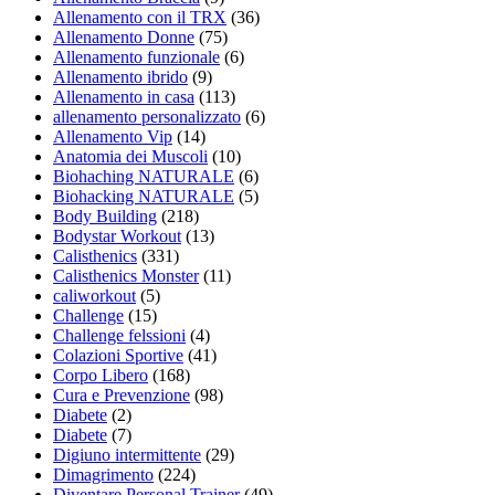
Allenamento con il TRX
(36)
Allenamento Donne
(75)
Allenamento funzionale
(6)
Allenamento ibrido
(9)
Allenamento in casa
(113)
allenamento personalizzato
(6)
Allenamento Vip
(14)
Anatomia dei Muscoli
(10)
Biohaching NATURALE
(6)
Biohacking NATURALE
(5)
Body Building
(218)
Bodystar Workout
(13)
Calisthenics
(331)
Calisthenics Monster
(11)
caliworkout
(5)
Challenge
(15)
Challenge felssioni
(4)
Colazioni Sportive
(41)
Corpo Libero
(168)
Cura e Prevenzione
(98)
Diabete
(2)
Diabete
(7)
Digiuno intermittente
(29)
Dimagrimento
(224)
Diventare Personal Trainer
(49)