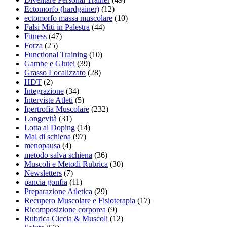
Ectomorfo (hardgainer)
(12)
ectomorfo massa muscolare
(10)
Falsi Miti in Palestra
(44)
Fitness
(47)
Forza
(25)
Functional Training
(10)
Gambe e Glutei
(39)
Grasso Localizzato
(28)
HDT
(2)
Integrazione
(34)
Interviste Atleti
(5)
Ipertrofia Muscolare
(232)
Longevità
(31)
Lotta al Doping
(14)
Mal di schiena
(97)
menopausa
(4)
metodo salva schiena
(36)
Muscoli e Metodi Rubrica
(30)
Newsletters
(7)
pancia gonfia
(11)
Preparazione Atletica
(29)
Recupero Muscolare e Fisioterapia
(17)
Ricomposizione corporea
(9)
Rubrica Ciccia & Muscoli
(12)