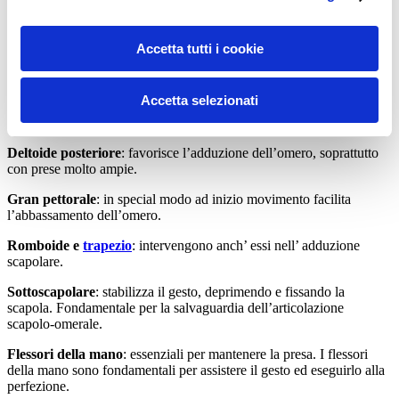
Tricipite brachiale – capo lungo
: agisce dal margine ascellare della
scapola, contribuendo a retroporre il braccio avvicinando l’omero
Accetta tutti i cookie
alla scapola.
Bicipite brachiale, brachiale, brachioradiale e pronatore
Accetta selezionati
rotondo
: collaborano sinergicamente nella flessione del gomito
durante avvicinamento del corpo verso la sbarra.
Deltoide posteriore
: favorisce l’adduzione dell’omero, soprattutto
con prese molto ampie.
Gran pettorale
: in special modo ad inizio movimento facilita
l’abbassamento dell’omero.
Romboide e
trapezio
: intervengono anch’ essi nell’ adduzione
scapolare.
Sottoscapolare
: stabilizza il gesto, deprimendo e fissando la
scapola. Fondamentale per la salvaguardia dell’articolazione
scapolo-omerale.
Flessori della mano
: essenziali per mantenere la presa. I flessori
della mano sono fondamentali per assistere il gesto ed eseguirlo alla
perfezione.