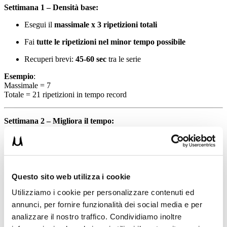
Settimana 1 – Densità base:
Esegui il
massimale x 3 ripetizioni totali
Fai
tutte le ripetizioni nel minor tempo possibile
Recuperi brevi:
45-60 sec
tra le serie
Esempio
:
Massimale = 7
Totale = 21 ripetizioni in tempo record
Settimana 2 – Migliora il tempo:
Mantieni lo
stesso numero di ripetizioni (21)
Cerca di completarle in
meno tempo
rispetto alla settimana
precedente
Questo sito web utilizza i cookie
Settimana 3 – Più ripetizioni, stesso principio:
Utilizziamo i cookie per personalizzare contenuti ed
annunci, per fornire funzionalità dei social media e per
Aggiungi
+5 ripetizioni totali
analizzare il nostro traffico. Condividiamo inoltre
Totale:
massimale x 3 + 5