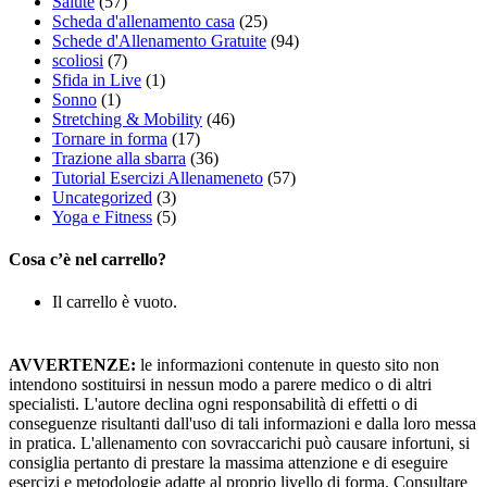
Salute
(57)
Scheda d'allenamento casa
(25)
Schede d'Allenamento Gratuite
(94)
scoliosi
(7)
Sfida in Live
(1)
Sonno
(1)
Stretching & Mobility
(46)
Tornare in forma
(17)
Trazione alla sbarra
(36)
Tutorial Esercizi Allenameneto
(57)
Uncategorized
(3)
Yoga e Fitness
(5)
Cosa c’è nel carrello?
Il carrello è vuoto.
AVVERTENZE:
le informazioni contenute in questo sito non
intendono sostituirsi in nessun modo a parere medico o di altri
specialisti. L'autore declina ogni responsabilità di effetti o di
conseguenze risultanti dall'uso di tali informazioni e dalla loro messa
in pratica. L'allenamento con sovraccarichi può causare infortuni, si
consiglia pertanto di prestare la massima attenzione e di eseguire
esercizi e metodologie adatte al proprio livello di forma. Consultare