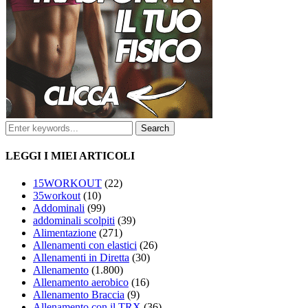
LEGGI I MIEI ARTICOLI
15WORKOUT
(22)
35workout
(10)
Addominali
(99)
addominali scolpiti
(39)
Alimentazione
(271)
Allenamenti con elastici
(26)
Allenamenti in Diretta
(30)
Allenamento
(1.800)
Allenamento aerobico
(16)
Allenamento Braccia
(9)
Allenamento con il TRX
(36)