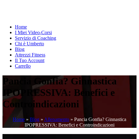
Home
I Miei Video-Corsi
Servizio di Coaching
Chi è Umberto
Blog
Attrezzi Fitness
Il Tuo Account
Carrello
Pancia Gonfia? Ginnastica
IPOPRESSIVA: Benefici e
Controindicazioni
Home
»
Blog
»
Allenamento
»
Pancia Gonfia? Ginnastica
IPOPRESSIVA: Benefici e Controindicazioni