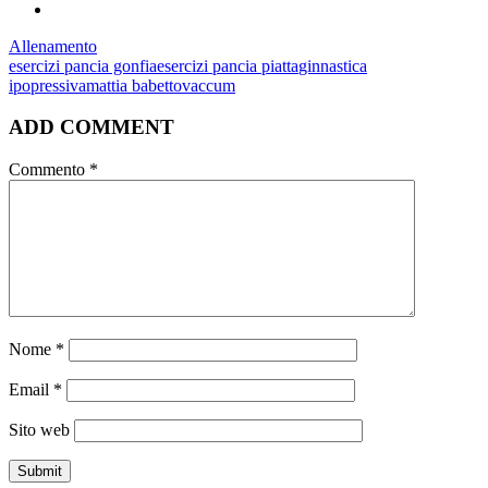
Allenamento
esercizi pancia gonfia
esercizi pancia piatta
ginnastica
ipopressiva
mattia babetto
vaccum
ADD COMMENT
Commento
*
Nome
*
Email
*
Sito web