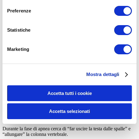
consenso
Preferenze
Statistiche
Marketing
Posizionati in appoggio sulle mani e sulle ginocchia
Inspira profondamente dal naso
Espira tutta l’aria dalla bocca
Mostra dettagli
Esegui una fase di apnea e tira in dentro l’ombelico più che
puoi
Mantieni l’apnea dai 5 ai 10 secondi
Accetta tutti i cookie
Recupera
Ripeti
Accetta selezionati
N.B.
questo esercizio non è molto faticoso a livello muscolare ma lo
è molto a livello neuronale.
Durante la fase di apnea cerca di “far uscire la testa dalle spalle” e
“allungare” la colonna vertebrale.