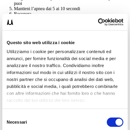
puoi
Mantieni l’apnea dai 5 ai 10 secondi
Recupera
Ripeti
N.B
. questo esercizio non è molto faticoso a livello muscolare ma lo
è molto a livello
neuronale.
Questo sito web utilizza i cookie
Durante la fase di apnea cerca di “far uscire la testa dalle spalle” e
“spalmare” la colonna vertebrale a terra.
Utilizziamo i cookie per personalizzare contenuti ed
annunci, per fornire funzionalità dei social media e per
Ripeti 3 o 4 respiri, recupera 1 minuto e ripeti per 3 o 4 volte.
analizzare il nostro traffico. Condividiamo inoltre
ESERCIZIO 2
informazioni sul modo in cui utilizzi il nostro sito con i
nostri partner che si occupano di analisi dei dati web,
pubblicità e social media, i quali potrebbero combinarle
con altre informazioni che hai fornito loro o che hanno
raccolto dal tuo utilizzo dei loro servizi.
Selezione
Necessari
del