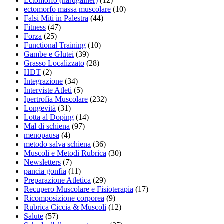
Ectomorfo (hardgainer)
(12)
ectomorfo massa muscolare
(10)
Falsi Miti in Palestra
(44)
Fitness
(47)
Forza
(25)
Functional Training
(10)
Gambe e Glutei
(39)
Grasso Localizzato
(28)
HDT
(2)
Integrazione
(34)
Interviste Atleti
(5)
Ipertrofia Muscolare
(232)
Longevità
(31)
Lotta al Doping
(14)
Mal di schiena
(97)
menopausa
(4)
metodo salva schiena
(36)
Muscoli e Metodi Rubrica
(30)
Newsletters
(7)
pancia gonfia
(11)
Preparazione Atletica
(29)
Recupero Muscolare e Fisioterapia
(17)
Ricomposizione corporea
(9)
Rubrica Ciccia & Muscoli
(12)
Salute
(57)