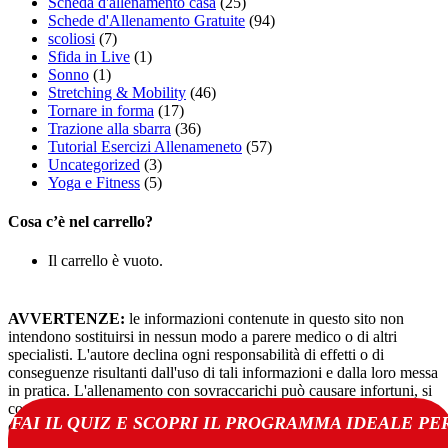
Scheda d'allenamento casa
(25)
Schede d'Allenamento Gratuite
(94)
scoliosi
(7)
Sfida in Live
(1)
Sonno
(1)
Stretching & Mobility
(46)
Tornare in forma
(17)
Trazione alla sbarra
(36)
Tutorial Esercizi Allenameneto
(57)
Uncategorized
(3)
Yoga e Fitness
(5)
Cosa c’è nel carrello?
Il carrello è vuoto.
AVVERTENZE:
le informazioni contenute in questo sito non
intendono sostituirsi in nessun modo a parere medico o di altri
specialisti. L'autore declina ogni responsabilità di effetti o di
conseguenze risultanti dall'uso di tali informazioni e dalla loro messa
in pratica. L'allenamento con sovraccarichi può causare infortuni, si
consiglia pertanto di prestare la massima attenzione e di eseguire
FAI IL QUIZ E SCOPRI IL PROGRAMMA IDEALE PE
esercizi e metodologie adatte al proprio livello di forma. Consultare
il proprio medico di fiducia prima di intraprendere qualsiasi forma di