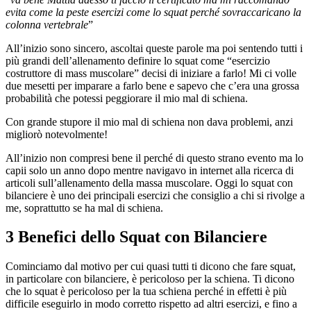
evita come la peste esercizi come lo squat perché sovraccaricano la
colonna vertebrale
”
All’inizio sono sincero, ascoltai queste parole ma poi sentendo tutti i
più grandi dell’allenamento definire lo squat come “esercizio
costruttore di mass muscolare” decisi di iniziare a farlo! Mi ci volle
due mesetti per imparare a farlo bene e sapevo che c’era una grossa
probabilità che potessi peggiorare il mio mal di schiena.
Con grande stupore il mio mal di schiena non dava problemi, anzi
migliorò notevolmente!
All’inizio non compresi bene il perché di questo strano evento ma lo
capii solo un anno dopo mentre navigavo in internet alla ricerca di
articoli sull’allenamento della massa muscolare. Oggi lo squat con
bilanciere è uno dei principali esercizi che consiglio a chi si rivolge a
me, soprattutto se ha mal di schiena.
3 Benefici dello Squat con Bilanciere
Cominciamo dal motivo per cui quasi tutti ti dicono che fare squat,
in particolare con bilanciere, è pericoloso per la schiena. Ti dicono
che lo squat è pericoloso per la tua schiena perché in effetti è più
difficile eseguirlo in modo corretto rispetto ad altri esercizi, e fino a