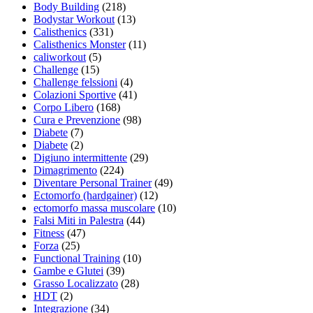
Body Building
(218)
Bodystar Workout
(13)
Calisthenics
(331)
Calisthenics Monster
(11)
caliworkout
(5)
Challenge
(15)
Challenge felssioni
(4)
Colazioni Sportive
(41)
Corpo Libero
(168)
Cura e Prevenzione
(98)
Diabete
(7)
Diabete
(2)
Digiuno intermittente
(29)
Dimagrimento
(224)
Diventare Personal Trainer
(49)
Ectomorfo (hardgainer)
(12)
ectomorfo massa muscolare
(10)
Falsi Miti in Palestra
(44)
Fitness
(47)
Forza
(25)
Functional Training
(10)
Gambe e Glutei
(39)
Grasso Localizzato
(28)
HDT
(2)
Integrazione
(34)