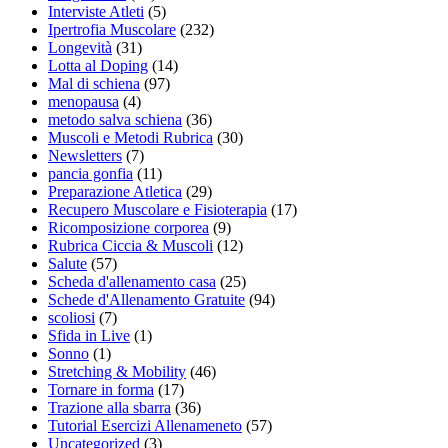
Interviste Atleti
(5)
Ipertrofia Muscolare
(232)
Longevità
(31)
Lotta al Doping
(14)
Mal di schiena
(97)
menopausa
(4)
metodo salva schiena
(36)
Muscoli e Metodi Rubrica
(30)
Newsletters
(7)
pancia gonfia
(11)
Preparazione Atletica
(29)
Recupero Muscolare e Fisioterapia
(17)
Ricomposizione corporea
(9)
Rubrica Ciccia & Muscoli
(12)
Salute
(57)
Scheda d'allenamento casa
(25)
Schede d'Allenamento Gratuite
(94)
scoliosi
(7)
Sfida in Live
(1)
Sonno
(1)
Stretching & Mobility
(46)
Tornare in forma
(17)
Trazione alla sbarra
(36)
Tutorial Esercizi Allenameneto
(57)
Uncategorized
(3)