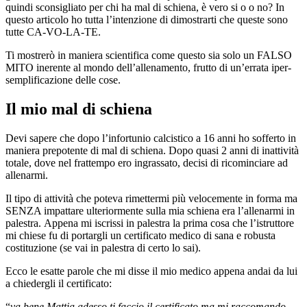
quindi sconsigliato per chi ha mal di schiena, è vero si o o no? In
questo articolo ho tutta l’intenzione di dimostrarti che queste sono
tutte CA-VO-LA-TE.
Ti mostrerò in maniera scientifica come questo sia solo un FALSO
MITO inerente al mondo dell’allenamento, frutto di un’errata iper-
semplificazione delle cose.
Il mio mal di schiena
Devi sapere che dopo l’infortunio calcistico a 16 anni ho sofferto in
maniera prepotente di mal di schiena. Dopo quasi 2 anni di inattività
totale, dove nel frattempo ero ingrassato, decisi di ricominciare ad
allenarmi.
Il tipo di attività che poteva rimettermi più velocemente in forma ma
SENZA impattare ulteriormente sulla mia schiena era l’allenarmi in
palestra. Appena mi iscrissi in palestra la prima cosa che l’istruttore
mi chiese fu di portargli un certificato medico di sana e robusta
costituzione (se vai in palestra di certo lo sai).
Ecco le esatte parole che mi disse il mio medico appena andai da lui
a chiedergli il certificato:
“
va bene Mattia adesso ti faccio il certificato ma mi raccomando