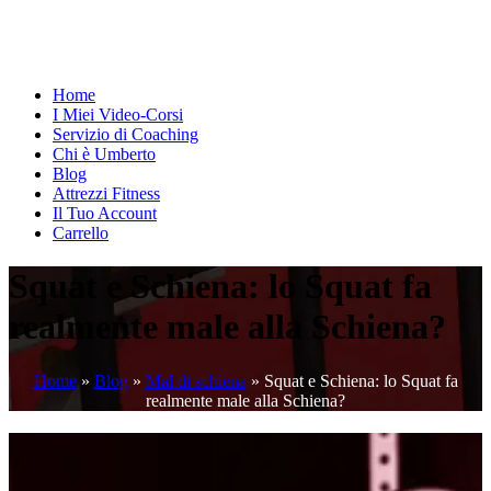
Home
I Miei Video-Corsi
Servizio di Coaching
Chi è Umberto
Blog
Attrezzi Fitness
Il Tuo Account
Carrello
Squat e Schiena: lo Squat fa
realmente male alla Schiena?
Home
»
Blog
»
Mal di schiena
»
Squat e Schiena: lo Squat fa
realmente male alla Schiena?