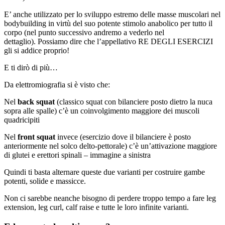
E’ anche utilizzato per lo sviluppo estremo delle masse muscolari nel
bodybuilding in virtù del suo potente stimolo anabolico per tutto il
corpo (nel punto successivo andremo a vederlo nel
dettaglio). Possiamo dire che l’appellativo RE DEGLI ESERCIZI
gli si addice proprio!
E ti dirò di più…
Da elettromiografia si è visto che:
Nel
back squat
(classico squat con bilanciere posto dietro la nuca
sopra alle spalle) c’è un coinvolgimento maggiore dei muscoli
quadricipiti
Nel
front squat
invece (esercizio dove il bilanciere è posto
anteriormente nel solco delto-pettorale) c’è un’attivazione maggiore
di glutei e erettori spinali – immagine a sinistra
Quindi ti basta alternare queste due varianti per costruire gambe
potenti, solide e massicce.
Non ci sarebbe neanche bisogno di perdere troppo tempo a fare leg
extension, leg curl, calf raise e tutte le loro infinite varianti.