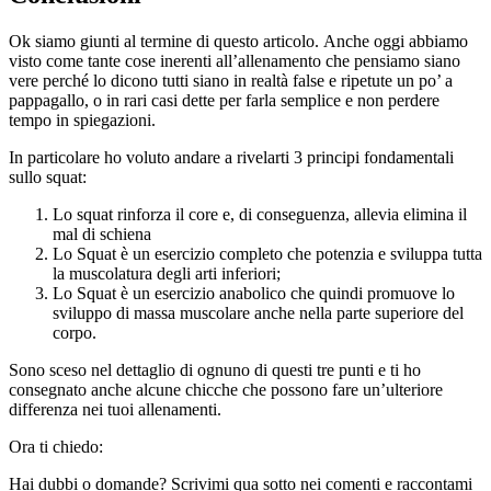
Ok siamo giunti al termine di questo articolo. Anche oggi abbiamo
visto come tante cose inerenti all’allenamento che pensiamo siano
vere perché lo dicono tutti siano in realtà false e ripetute un po’ a
pappagallo, o in rari casi dette per farla semplice e non perdere
tempo in spiegazioni.
In particolare ho voluto andare a rivelarti 3 principi fondamentali
sullo squat:
Lo squat rinforza il core e, di conseguenza, allevia elimina il
mal di schiena
Lo Squat è un esercizio completo che potenzia e sviluppa tutta
la muscolatura degli arti inferiori;
Lo Squat è un esercizio anabolico che quindi promuove lo
sviluppo di massa muscolare anche nella parte superiore del
corpo.
Sono sceso nel dettaglio di ognuno di questi tre punti e ti ho
consegnato anche alcune chicche che possono fare un’ulteriore
differenza nei tuoi allenamenti.
Ora ti chiedo:
Hai dubbi o domande? Scrivimi qua sotto nei comenti e raccontami