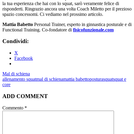
la tua esperienza che hai con lo squat, sarò veramente felice di
risponderti. Ringrazio ancora una volta Coach Miletto per il prezioso
spazio concessomi. Ci vediamo nel prossimo articolo.
Mattia Babetto
Personal Trainer, esperto in ginnastica posturale e di
Functional Training. Co-fondatore di
fisicofunzionale.com
Condividi:
X
Facebook
Mal di schiena
allenamento squat
mal di schiena
mattia babetto
postura
squat
squat e
core
ADD COMMENT
Commento
*