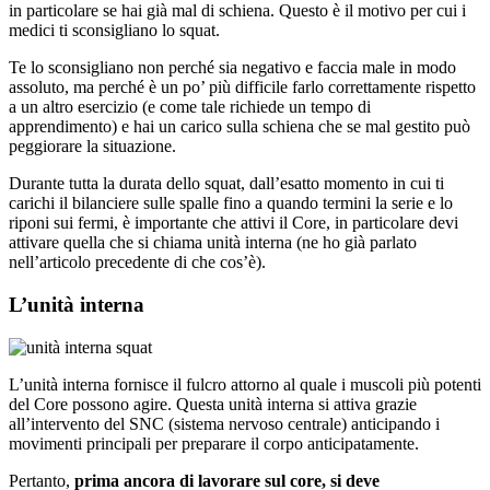
in particolare se hai già mal di schiena. Questo è il motivo per cui i
medici ti sconsigliano lo squat.
Te lo sconsigliano non perché sia negativo e faccia male in modo
assoluto, ma perché è un po’ più difficile farlo correttamente rispetto
a un altro esercizio (e come tale richiede un tempo di
apprendimento) e hai un carico sulla schiena che se mal gestito può
peggiorare la situazione.
Durante tutta la durata dello squat, dall’esatto momento in cui ti
carichi il bilanciere sulle spalle fino a quando termini la serie e lo
riponi sui fermi, è importante che attivi il Core, in particolare devi
attivare quella che si chiama unità interna (ne ho già parlato
nell’articolo precedente di che cos’è).
L’unità interna
L’unità interna fornisce il fulcro attorno al quale i muscoli più potenti
del Core possono agire.
Questa unità interna si attiva grazie
all’intervento del SNC (sistema nervoso centrale) anticipando i
movimenti principali per preparare il corpo anticipatamente.
Pertanto,
prima ancora di lavorare sul core, si deve