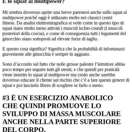
E lo squat al multipower?
Mi sembra doveroso aprire una breve parentesi anche sullo squat al
multipower poiché oggi è utilizzato molto nei classici centri
fitness. Da analisi elettromiografica si vede come in questo tipo di
squat siano molto meno attivati i muscoli ischio-crurali (i muscoli
posteriori della coscia), e come di conseguenza tutti i legamenti del
ginocchio siano sottoposti ad elevate forze di taglio.
E questo cosa significa? Significa che la probabilità di infortunarsi
gravemente alle ginocchia è sempre in agguato.
Sono d’accordo sul fatto che nelle grosse palestre l’istruttore abbia
poco tempo per seguire tutti gli utenti, e che quindi per praticità
viene inserito lo squat al multipower ma credo anche sarebbe
doveroso educare il cliente sul rischio che c’è a fare questo genere di
squat e poi lasciarlo libero di scegliere se farlo o meno.
#3 È UN ESERCIZIO ANABOLICO
CHE QUINDI PROMUOVE LO
SVILUPPO DI MASSA MUSCOLARE
ANCHE NELLA PARTE SUPERIORE
DEL CORPO.