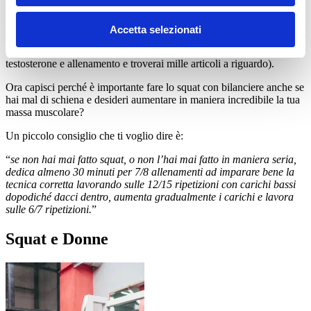
Sono interessati ormoni come GH e IGF e TESTOSTERONE in
particolare (non sto a spiegarti per filo e per segno tutto il processo
chimico che avviene perché non è l’argomento principale di questo
Accetta selezionati
articolo, e sinceramente lo reputo anche un po’ noioso visto che non
siamo a scuola – se vuoi saperne di più ti basta digitare su google
testosterone e allenamento e troverai mille articoli a riguardo).
Ora capisci perché è importante fare lo squat con bilanciere anche se
hai mal di schiena e desideri aumentare in maniera incredibile la tua
massa muscolare?
Un piccolo consiglio che ti voglio dire è:
“
se non hai mai fatto squat, o non l’hai mai fatto in maniera seria,
dedica almeno 30 minuti per 7/8 allenamenti ad imparare bene la
tecnica corretta lavorando sulle 12/15 ripetizioni con carichi bassi
dopodiché dacci dentro, aumenta gradualmente i carichi e lavora
sulle 6/7 ripetizioni.
”
Squat e Donne