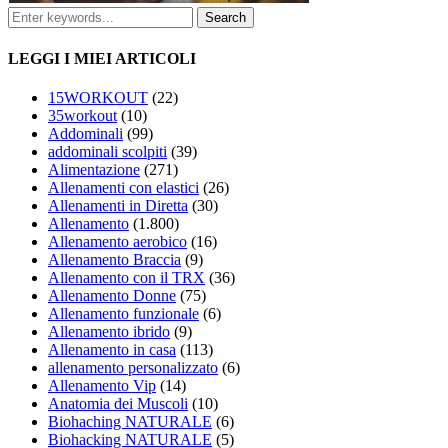
LEGGI I MIEI ARTICOLI
15WORKOUT
(22)
35workout
(10)
Addominali
(99)
addominali scolpiti
(39)
Alimentazione
(271)
Allenamenti con elastici
(26)
Allenamenti in Diretta
(30)
Allenamento
(1.800)
Allenamento aerobico
(16)
Allenamento Braccia
(9)
Allenamento con il TRX
(36)
Allenamento Donne
(75)
Allenamento funzionale
(6)
Allenamento ibrido
(9)
Allenamento in casa
(113)
allenamento personalizzato
(6)
Allenamento Vip
(14)
Anatomia dei Muscoli
(10)
Biohaching NATURALE
(6)
Biohacking NATURALE
(5)