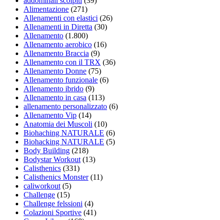
addominali scolpiti
(39)
Alimentazione
(271)
Allenamenti con elastici
(26)
Allenamenti in Diretta
(30)
Allenamento
(1.800)
Allenamento aerobico
(16)
Allenamento Braccia
(9)
Allenamento con il TRX
(36)
Allenamento Donne
(75)
Allenamento funzionale
(6)
Allenamento ibrido
(9)
Allenamento in casa
(113)
allenamento personalizzato
(6)
Allenamento Vip
(14)
Anatomia dei Muscoli
(10)
Biohaching NATURALE
(6)
Biohacking NATURALE
(5)
Body Building
(218)
Bodystar Workout
(13)
Calisthenics
(331)
Calisthenics Monster
(11)
caliworkout
(5)
Challenge
(15)
Challenge felssioni
(4)
Colazioni Sportive
(41)