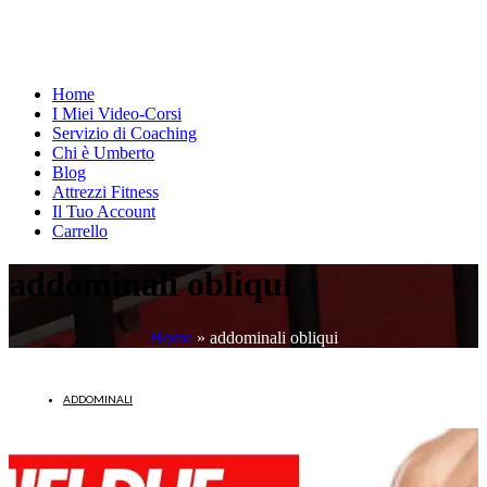
Home
I Miei Video-Corsi
Servizio di Coaching
Chi è Umberto
Blog
Attrezzi Fitness
Il Tuo Account
Carrello
addominali obliqui
Home
»
addominali obliqui
ADDOMINALI