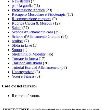
Newsletters
(7)
pancia gonfia
(11)
Preparazione Atletica
(29)
Recupero Muscolare e Fisioterapia
(17)
Ricomposizione corporea
(9)
Rubrica Ciccia & Muscoli
(12)
Salute
(57)
Scheda d'allenamento casa
(25)
Schede d'Allenamento Gratuite
(94)
scoliosi
(7)
Sfida in Live
(1)
Sonno
(1)
Stretching & Mobility
(46)
Tornare in forma
(17)
Trazione alla sbarra
(36)
Tutorial Esercizi Allenameneto
(57)
Uncategorized
(3)
Yoga e Fitness
(5)
Cosa c’è nel carrello?
Il carrello è vuoto.
AVVERTENZE:
le informazioni contenute in questo sito non