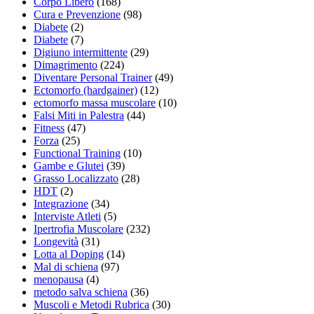
Corpo Libero
(168)
Cura e Prevenzione
(98)
Diabete
(2)
Diabete
(7)
Digiuno intermittente
(29)
Dimagrimento
(224)
Diventare Personal Trainer
(49)
Ectomorfo (hardgainer)
(12)
ectomorfo massa muscolare
(10)
Falsi Miti in Palestra
(44)
Fitness
(47)
Forza
(25)
Functional Training
(10)
Gambe e Glutei
(39)
Grasso Localizzato
(28)
HDT
(2)
Integrazione
(34)
Interviste Atleti
(5)
Ipertrofia Muscolare
(232)
Longevità
(31)
Lotta al Doping
(14)
Mal di schiena
(97)
menopausa
(4)
metodo salva schiena
(36)
Muscoli e Metodi Rubrica
(30)