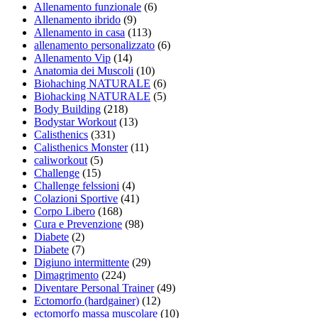
Allenamento funzionale
(6)
Allenamento ibrido
(9)
Allenamento in casa
(113)
allenamento personalizzato
(6)
Allenamento Vip
(14)
Anatomia dei Muscoli
(10)
Biohaching NATURALE
(6)
Biohacking NATURALE
(5)
Body Building
(218)
Bodystar Workout
(13)
Calisthenics
(331)
Calisthenics Monster
(11)
caliworkout
(5)
Challenge
(15)
Challenge felssioni
(4)
Colazioni Sportive
(41)
Corpo Libero
(168)
Cura e Prevenzione
(98)
Diabete
(2)
Diabete
(7)
Digiuno intermittente
(29)
Dimagrimento
(224)
Diventare Personal Trainer
(49)
Ectomorfo (hardgainer)
(12)
ectomorfo massa muscolare
(10)