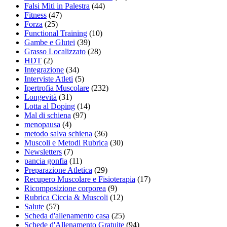
Falsi Miti in Palestra
(44)
Fitness
(47)
Forza
(25)
Functional Training
(10)
Gambe e Glutei
(39)
Grasso Localizzato
(28)
HDT
(2)
Integrazione
(34)
Interviste Atleti
(5)
Ipertrofia Muscolare
(232)
Longevità
(31)
Lotta al Doping
(14)
Mal di schiena
(97)
menopausa
(4)
metodo salva schiena
(36)
Muscoli e Metodi Rubrica
(30)
Newsletters
(7)
pancia gonfia
(11)
Preparazione Atletica
(29)
Recupero Muscolare e Fisioterapia
(17)
Ricomposizione corporea
(9)
Rubrica Ciccia & Muscoli
(12)
Salute
(57)
Scheda d'allenamento casa
(25)
Schede d'Allenamento Gratuite
(94)