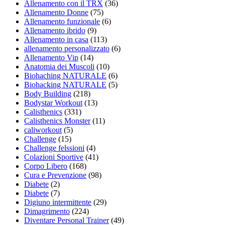
Allenamento con il TRX
(36)
Allenamento Donne
(75)
Allenamento funzionale
(6)
Allenamento ibrido
(9)
Allenamento in casa
(113)
allenamento personalizzato
(6)
Allenamento Vip
(14)
Anatomia dei Muscoli
(10)
Biohaching NATURALE
(6)
Biohacking NATURALE
(5)
Body Building
(218)
Bodystar Workout
(13)
Calisthenics
(331)
Calisthenics Monster
(11)
caliworkout
(5)
Challenge
(15)
Challenge felssioni
(4)
Colazioni Sportive
(41)
Corpo Libero
(168)
Cura e Prevenzione
(98)
Diabete
(2)
Diabete
(7)
Digiuno intermittente
(29)
Dimagrimento
(224)
Diventare Personal Trainer
(49)