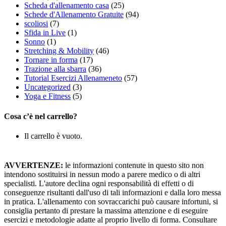
Scheda d'allenamento casa
(25)
Schede d'Allenamento Gratuite
(94)
scoliosi
(7)
Sfida in Live
(1)
Sonno
(1)
Stretching & Mobility
(46)
Tornare in forma
(17)
Trazione alla sbarra
(36)
Tutorial Esercizi Allenameneto
(57)
Uncategorized
(3)
Yoga e Fitness
(5)
Cosa c’è nel carrello?
Il carrello è vuoto.
AVVERTENZE:
le informazioni contenute in questo sito non
intendono sostituirsi in nessun modo a parere medico o di altri
specialisti. L'autore declina ogni responsabilità di effetti o di
conseguenze risultanti dall'uso di tali informazioni e dalla loro messa
in pratica. L'allenamento con sovraccarichi può causare infortuni, si
consiglia pertanto di prestare la massima attenzione e di eseguire
esercizi e metodologie adatte al proprio livello di forma. Consultare