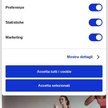
Preferenze
Addominali Donna 50 Anni: Guida (con SCHEDA
COMPLETA)
Statistiche
Riuscire a vedere e tonificare gli addominali nella donna dopo i 50
anni è possibile, ma richiede un approccio diverso…
Leggi tutto
Marketing
ALLENAMENTO DONNE
,
ALLENAMENTO IN CASA
Mostra dettagli
Accetta tutti i cookie
Accetta selezionati