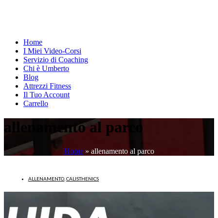
Home
I Miei Video-Corsi
Servizio di Coaching
Chi è Umberto
Blog
Attrezzi Fitness
Il Tuo Account
Carrello
allenamento al parco
Home
»
allenamento al parco
ALLENAMENTO
,
CALISTHENICS