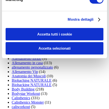
15WORKOUT
(22)
35workout
(10)
Addominali
(99)
addominali scolpiti
(39)
Alimentazione
(271)
Mostra dettagli
Allenamenti con elastici
(26)
Allenamenti in Diretta
(30)
Allenamento
(1.800)
Accetta tutti i cookie
Allenamento aerobico
(16)
Allenamento Braccia
(9)
Allenamento con il TRX
(36)
Accetta selezionati
Allenamento Donne
(75)
Allenamento funzionale
(6)
Allenamento ibrido
(9)
Allenamento in casa
(113)
allenamento personalizzato
(6)
Allenamento Vip
(14)
Anatomia dei Muscoli
(10)
Biohaching NATURALE
(6)
Biohacking NATURALE
(5)
Body Building
(218)
Bodystar Workout
(13)
Calisthenics
(331)
Calisthenics Monster
(11)
caliworkout
(5)