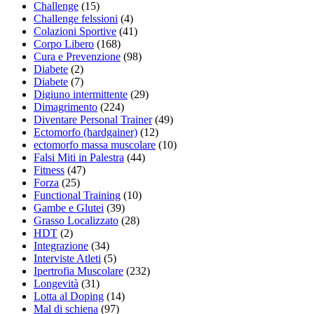
Challenge
(15)
Challenge felssioni
(4)
Colazioni Sportive
(41)
Corpo Libero
(168)
Cura e Prevenzione
(98)
Diabete
(2)
Diabete
(7)
Digiuno intermittente
(29)
Dimagrimento
(224)
Diventare Personal Trainer
(49)
Ectomorfo (hardgainer)
(12)
ectomorfo massa muscolare
(10)
Falsi Miti in Palestra
(44)
Fitness
(47)
Forza
(25)
Functional Training
(10)
Gambe e Glutei
(39)
Grasso Localizzato
(28)
HDT
(2)
Integrazione
(34)
Interviste Atleti
(5)
Ipertrofia Muscolare
(232)
Longevità
(31)
Lotta al Doping
(14)
Mal di schiena
(97)