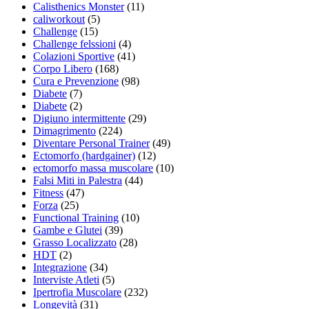
Calisthenics Monster
(11)
caliworkout
(5)
Challenge
(15)
Challenge felssioni
(4)
Colazioni Sportive
(41)
Corpo Libero
(168)
Cura e Prevenzione
(98)
Diabete
(7)
Diabete
(2)
Digiuno intermittente
(29)
Dimagrimento
(224)
Diventare Personal Trainer
(49)
Ectomorfo (hardgainer)
(12)
ectomorfo massa muscolare
(10)
Falsi Miti in Palestra
(44)
Fitness
(47)
Forza
(25)
Functional Training
(10)
Gambe e Glutei
(39)
Grasso Localizzato
(28)
HDT
(2)
Integrazione
(34)
Interviste Atleti
(5)
Ipertrofia Muscolare
(232)
Longevità
(31)