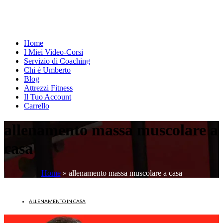
Home
I Miei Video-Corsi
Servizio di Coaching
Chi è Umberto
Blog
Attrezzi Fitness
Il Tuo Account
Carrello
allenamento massa muscolare a
casa
Home
»
allenamento massa muscolare a casa
ALLENAMENTO IN CASA