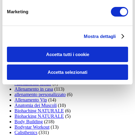
LEGGI I MIEI ARTICOLI
Marketing
15WORKOUT
(22)
35workout
(10)
Addominali
(99)
addominali scolpiti
(39)
Alimentazione
(271)
Mostra dettagli
Allenamenti con elastici
(26)
Allenamenti in Diretta
(30)
Allenamento
(1.800)
Accetta tutti i cookie
Allenamento aerobico
(16)
Allenamento Braccia
(9)
Allenamento con il TRX
(36)
Accetta selezionati
Allenamento Donne
(75)
Allenamento funzionale
(6)
Allenamento ibrido
(9)
Allenamento in casa
(113)
allenamento personalizzato
(6)
Allenamento Vip
(14)
Anatomia dei Muscoli
(10)
Biohaching NATURALE
(6)
Biohacking NATURALE
(5)
Body Building
(218)
Bodystar Workout
(13)
Calisthenics
(331)