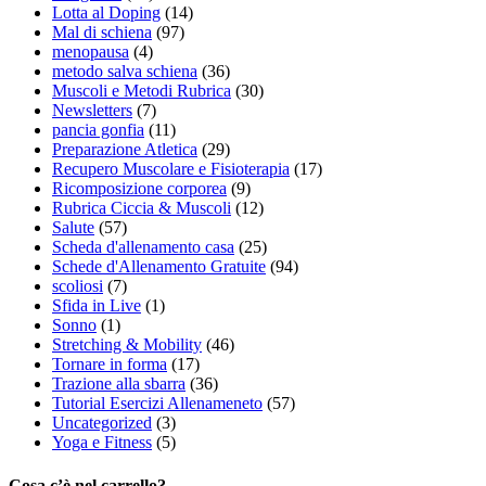
Lotta al Doping
(14)
Mal di schiena
(97)
menopausa
(4)
metodo salva schiena
(36)
Muscoli e Metodi Rubrica
(30)
Newsletters
(7)
pancia gonfia
(11)
Preparazione Atletica
(29)
Recupero Muscolare e Fisioterapia
(17)
Ricomposizione corporea
(9)
Rubrica Ciccia & Muscoli
(12)
Salute
(57)
Scheda d'allenamento casa
(25)
Schede d'Allenamento Gratuite
(94)
scoliosi
(7)
Sfida in Live
(1)
Sonno
(1)
Stretching & Mobility
(46)
Tornare in forma
(17)
Trazione alla sbarra
(36)
Tutorial Esercizi Allenameneto
(57)
Uncategorized
(3)
Yoga e Fitness
(5)
Cosa c’è nel carrello?