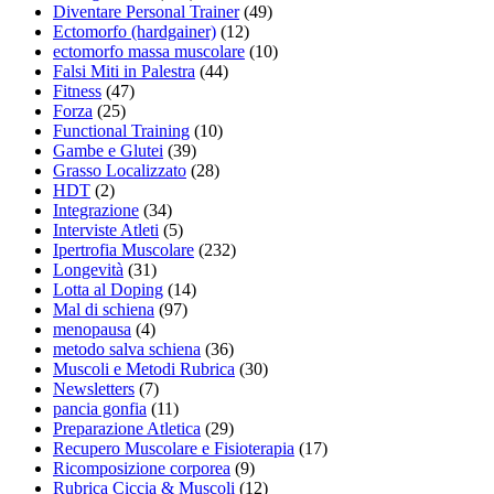
Diventare Personal Trainer
(49)
Ectomorfo (hardgainer)
(12)
ectomorfo massa muscolare
(10)
Falsi Miti in Palestra
(44)
Fitness
(47)
Forza
(25)
Functional Training
(10)
Gambe e Glutei
(39)
Grasso Localizzato
(28)
HDT
(2)
Integrazione
(34)
Interviste Atleti
(5)
Ipertrofia Muscolare
(232)
Longevità
(31)
Lotta al Doping
(14)
Mal di schiena
(97)
menopausa
(4)
metodo salva schiena
(36)
Muscoli e Metodi Rubrica
(30)
Newsletters
(7)
pancia gonfia
(11)
Preparazione Atletica
(29)
Recupero Muscolare e Fisioterapia
(17)
Ricomposizione corporea
(9)
Rubrica Ciccia & Muscoli
(12)