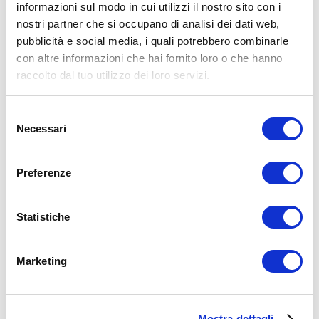
informazioni sul modo in cui utilizzi il nostro sito con i
nostri partner che si occupano di analisi dei dati web,
15WORKOUT SCARICA ORA
pubblicità e social media, i quali potrebbero combinarle
con altre informazioni che hai fornito loro o che hanno
raccolto dal tuo utilizzo dei loro servizi.
Selezione
Necessari
del
consenso
Preferenze
Statistiche
Marketing
ALLENATI CON ME!
Mostra dettagli