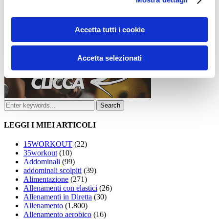
Accetta tutti i cookie
Accetta selezionati
LEGGI I MIEI ARTICOLI
15WORKOUT
(22)
35workout
(10)
Addominali
(99)
addominali scolpiti
(39)
Alimentazione
(271)
Allenamenti con elastici
(26)
Allenamenti in Diretta
(30)
Allenamento
(1.800)
Allenamento aerobico
(16)