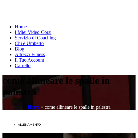
Home
I Miei Video-Corsi
Servizio di Coaching
Chi è Umberto
Blog
Attrezzi Fitness
Il Tuo Account
Carrello
come allineare le spalle in
palestra
Home
»
come allineare le spalle in palestra
ALLENAMENTO