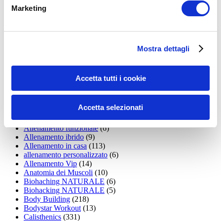
LEGGI I MIEI ARTICOLI
Marketing
15WORKOUT
(22)
35workout
(10)
Addominali
(99)
addominali scolpiti
(39)
Mostra dettagli
Alimentazione
(271)
Allenamenti con elastici
(26)
Allenamenti in Diretta
(30)
Accetta tutti i cookie
Allenamento
(1.800)
Allenamento aerobico
(16)
Allenamento Braccia
(9)
Accetta selezionati
Allenamento con il TRX
(36)
Allenamento Donne
(75)
Allenamento funzionale
(6)
Allenamento ibrido
(9)
Allenamento in casa
(113)
allenamento personalizzato
(6)
Allenamento Vip
(14)
Anatomia dei Muscoli
(10)
Biohaching NATURALE
(6)
Biohacking NATURALE
(5)
Body Building
(218)
Bodystar Workout
(13)
Calisthenics
(331)