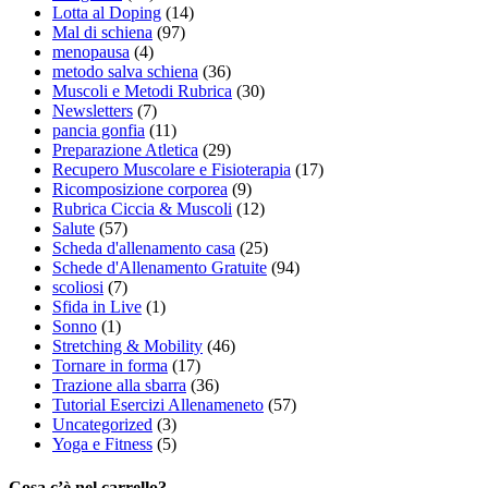
Lotta al Doping
(14)
Mal di schiena
(97)
menopausa
(4)
metodo salva schiena
(36)
Muscoli e Metodi Rubrica
(30)
Newsletters
(7)
pancia gonfia
(11)
Preparazione Atletica
(29)
Recupero Muscolare e Fisioterapia
(17)
Ricomposizione corporea
(9)
Rubrica Ciccia & Muscoli
(12)
Salute
(57)
Scheda d'allenamento casa
(25)
Schede d'Allenamento Gratuite
(94)
scoliosi
(7)
Sfida in Live
(1)
Sonno
(1)
Stretching & Mobility
(46)
Tornare in forma
(17)
Trazione alla sbarra
(36)
Tutorial Esercizi Allenameneto
(57)
Uncategorized
(3)
Yoga e Fitness
(5)
Cosa c’è nel carrello?