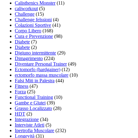
Calisthenics Monster
(11)
caliworkout
(5)
Challenge
(15)
Challenge felssioni
(4)
Colazioni Sportive
(41)
Corpo Libero
(168)
Cura e Prevenzione
(98)
Diabete
(7)
Diabete
(2)
Digiuno intermittente
(29)
Dimagrimento
(224)
Diventare Personal Trainer
(49)
Ectomorfo (hardgainer)
(12)
ectomorfo massa muscolare
(10)
Falsi Miti in Palestra
(44)
Fitness
(47)
Forza
(25)
Functional Training
(10)
Gambe e Glutei
(39)
Grasso Localizzato
(28)
HDT
(2)
Integrazione
(34)
Interviste Atleti
(5)
Ipertrofia Muscolare
(232)
Longevità
(31)