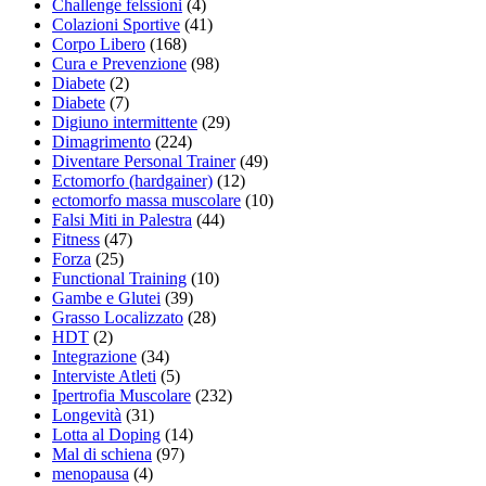
Challenge felssioni
(4)
Colazioni Sportive
(41)
Corpo Libero
(168)
Cura e Prevenzione
(98)
Diabete
(2)
Diabete
(7)
Digiuno intermittente
(29)
Dimagrimento
(224)
Diventare Personal Trainer
(49)
Ectomorfo (hardgainer)
(12)
ectomorfo massa muscolare
(10)
Falsi Miti in Palestra
(44)
Fitness
(47)
Forza
(25)
Functional Training
(10)
Gambe e Glutei
(39)
Grasso Localizzato
(28)
HDT
(2)
Integrazione
(34)
Interviste Atleti
(5)
Ipertrofia Muscolare
(232)
Longevità
(31)
Lotta al Doping
(14)
Mal di schiena
(97)
menopausa
(4)