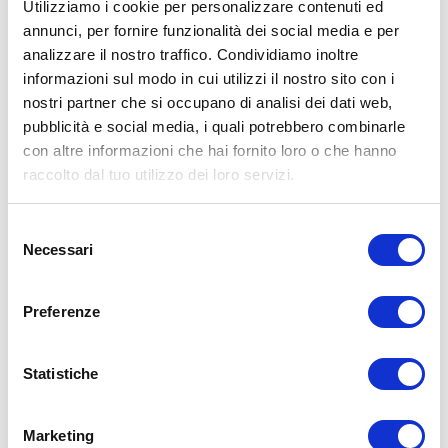
Utilizziamo i cookie per personalizzare contenuti ed
annunci, per fornire funzionalità dei social media e per
analizzare il nostro traffico. Condividiamo inoltre
ALLENATI CON ME!
informazioni sul modo in cui utilizzi il nostro sito con i
nostri partner che si occupano di analisi dei dati web,
pubblicità e social media, i quali potrebbero combinarle
con altre informazioni che hai fornito loro o che hanno
raccolto dal tuo utilizzo dei loro servizi.
Selezione
Necessari
del
consenso
Preferenze
Statistiche
LEGGI I MIEI ARTICOLI
15WORKOUT
(22)
Marketing