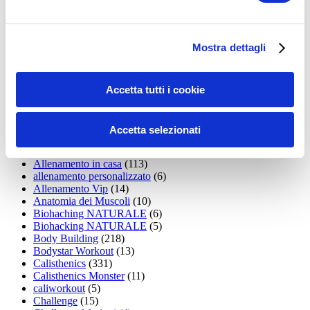
35workout
(10)
Addominali
(99)
addominali scolpiti
(39)
Alimentazione
(271)
Mostra dettagli
Allenamenti con elastici
(26)
Allenamenti in Diretta
(30)
Allenamento
(1.800)
Allenamento aerobico
(16)
Accetta tutti i cookie
Allenamento Braccia
(9)
Allenamento con il TRX
(36)
Allenamento Donne
(75)
Accetta selezionati
Allenamento funzionale
(6)
Allenamento ibrido
(9)
Allenamento in casa
(113)
allenamento personalizzato
(6)
Allenamento Vip
(14)
Anatomia dei Muscoli
(10)
Biohaching NATURALE
(6)
Biohacking NATURALE
(5)
Body Building
(218)
Bodystar Workout
(13)
Calisthenics
(331)
Calisthenics Monster
(11)
caliworkout
(5)
Challenge
(15)