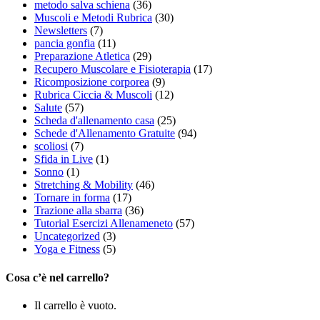
metodo salva schiena
(36)
Muscoli e Metodi Rubrica
(30)
Newsletters
(7)
pancia gonfia
(11)
Preparazione Atletica
(29)
Recupero Muscolare e Fisioterapia
(17)
Ricomposizione corporea
(9)
Rubrica Ciccia & Muscoli
(12)
Salute
(57)
Scheda d'allenamento casa
(25)
Schede d'Allenamento Gratuite
(94)
scoliosi
(7)
Sfida in Live
(1)
Sonno
(1)
Stretching & Mobility
(46)
Tornare in forma
(17)
Trazione alla sbarra
(36)
Tutorial Esercizi Allenameneto
(57)
Uncategorized
(3)
Yoga e Fitness
(5)
Cosa c’è nel carrello?
Il carrello è vuoto.