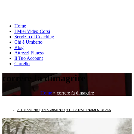
Home
I Miei Video-Corsi
Servizio di Coaching
Chi è Umberto
Blog
Attrezzi Fitness
Il Tuo Account
Carrello
correre fa dimagrire
Home
»
correre fa dimagrire
ALLENAMENTO
,
DIMAGRIMENTO
,
SCHEDA D'ALLENAMENTO CASA