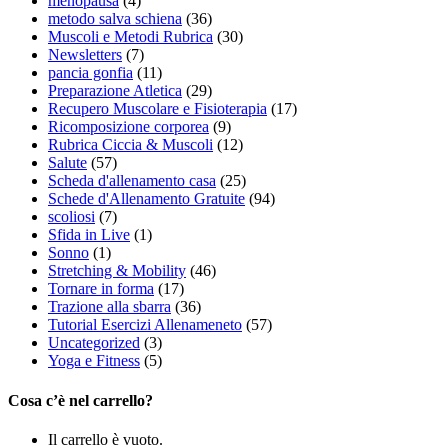
menopausa
(4)
metodo salva schiena
(36)
Muscoli e Metodi Rubrica
(30)
Newsletters
(7)
pancia gonfia
(11)
Preparazione Atletica
(29)
Recupero Muscolare e Fisioterapia
(17)
Ricomposizione corporea
(9)
Rubrica Ciccia & Muscoli
(12)
Salute
(57)
Scheda d'allenamento casa
(25)
Schede d'Allenamento Gratuite
(94)
scoliosi
(7)
Sfida in Live
(1)
Sonno
(1)
Stretching & Mobility
(46)
Tornare in forma
(17)
Trazione alla sbarra
(36)
Tutorial Esercizi Allenameneto
(57)
Uncategorized
(3)
Yoga e Fitness
(5)
Cosa c’è nel carrello?
Il carrello è vuoto.