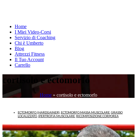
Home
I Miei Video-Corsi
Servizio di Coaching
Chi è Umberto
Blog
Attrezzi Fitness
Il Tuo Account
Carrello
cortisolo e ectomorfo
Home
»
cortisolo e ectomorfo
ECTOMORFO (HARDGAINER)
,
ECTOMORFO MASSA MUSCOLARE
,
GRASSO
LOCALIZZATO
,
IPERTROFIA MUSCOLARE
,
RICOMPOSIZIONE CORPOREA