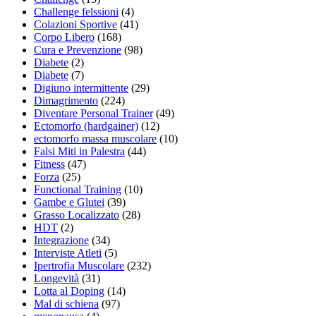
Challenge felssioni
(4)
Colazioni Sportive
(41)
Corpo Libero
(168)
Cura e Prevenzione
(98)
Diabete
(2)
Diabete
(7)
Digiuno intermittente
(29)
Dimagrimento
(224)
Diventare Personal Trainer
(49)
Ectomorfo (hardgainer)
(12)
ectomorfo massa muscolare
(10)
Falsi Miti in Palestra
(44)
Fitness
(47)
Forza
(25)
Functional Training
(10)
Gambe e Glutei
(39)
Grasso Localizzato
(28)
HDT
(2)
Integrazione
(34)
Interviste Atleti
(5)
Ipertrofia Muscolare
(232)
Longevità
(31)
Lotta al Doping
(14)
Mal di schiena
(97)