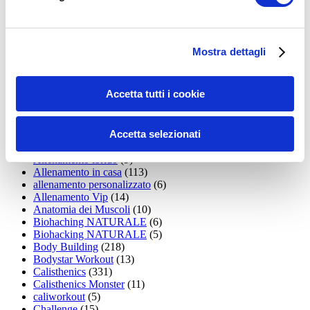
35workout
(10)
Addominali
(99)
addominali scolpiti
(39)
Alimentazione
(271)
Mostra dettagli
Allenamenti con elastici
(26)
Allenamenti in Diretta
(30)
Allenamento
(1.800)
Accetta tutti i cookie
Allenamento aerobico
(16)
Allenamento Braccia
(9)
Allenamento con il TRX
(36)
Accetta selezionati
Allenamento Donne
(75)
Allenamento funzionale
(6)
Allenamento ibrido
(9)
Allenamento in casa
(113)
allenamento personalizzato
(6)
Allenamento Vip
(14)
Anatomia dei Muscoli
(10)
Biohaching NATURALE
(6)
Biohacking NATURALE
(5)
Body Building
(218)
Bodystar Workout
(13)
Calisthenics
(331)
Calisthenics Monster
(11)
caliworkout
(5)
Challenge
(15)